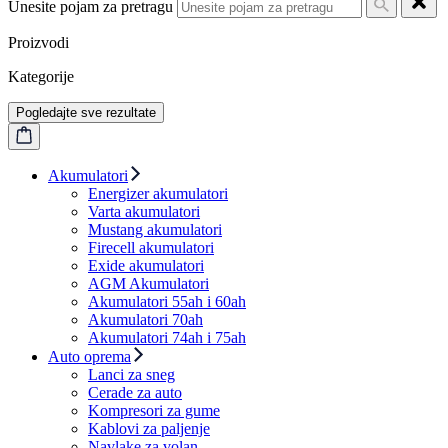
Unesite pojam za pretragu
Proizvodi
Kategorije
Pogledajte sve rezultate
Akumulatori
Energizer akumulatori
Varta akumulatori
Mustang akumulatori
Firecell akumulatori
Exide akumulatori
AGM Akumulatori
Akumulatori 55ah i 60ah
Akumulatori 70ah
Akumulatori 74ah i 75ah
Auto oprema
Lanci za sneg
Cerade za auto
Kompresori za gume
Kablovi za paljenje
Navlake za volan