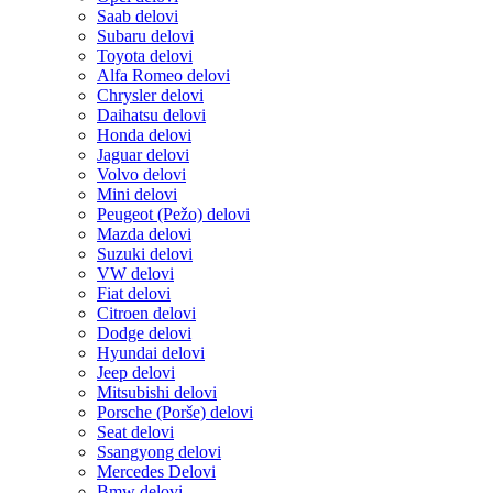
Saab delovi
Subaru delovi
Toyota delovi
Alfa Romeo delovi
Chrysler delovi
Daihatsu delovi
Honda delovi
Jaguar delovi
Volvo delovi
Mini delovi
Peugeot (Pežo) delovi
Mazda delovi
Suzuki delovi
VW delovi
Fiat delovi
Citroen delovi
Dodge delovi
Hyundai delovi
Jeep delovi
Mitsubishi delovi
Porsche (Porše) delovi
Seat delovi
Ssangyong delovi
Mercedes Delovi
Bmw delovi