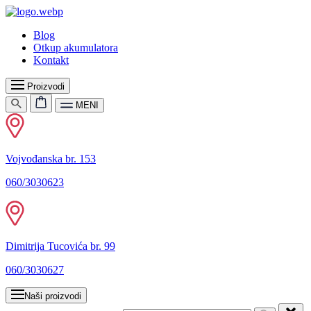
Blog
Otkup akumulatora
Kontakt
Proizvodi
MENI
Vojvođanska br. 153
060/3030623
Dimitrija Tucovića br. 99
060/3030627
Naši proizvodi