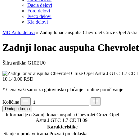
Dacia delovi
Ford delovi
Iveco delovi
Kia delovi
MD Auto delovi
»
Zadnji lonac auspuha Chevrolet Cruze Opel Astr
Zadnji lonac auspuha Chevrole
Šifra artikla:
G10EU0
10.140,00
RSD
* Cena važi samo za gotovinsko plaćanje i online poručivanje
Količina
Dodaj u korpu
Informacije o Zadnji lonac auspuha Chevrolet Cruze Opel
Astra J GTC 1.7 CDTI 09-
Karakteristike
Stanje u prodavnicama
Pozvati pre dolaska