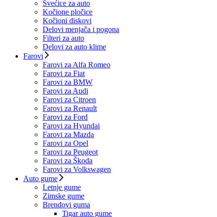
Svećice za auto
Kočione pločice
Kočioni diskovi
Delovi menjača i pogona
Filteri za auto
Delovi za auto klime
Farovi
Farovi za Alfa Romeo
Farovi za Fiat
Farovi za BMW
Farovi za Audi
Farovi za Citroen
Farovi za Renault
Farovi za Ford
Farovi za Hyundai
Farovi za Mazda
Farovi za Opel
Farovi za Peugeot
Farovi za Škoda
Farovi za Volkswagen
Auto gume
Letnje gume
Zimske gume
Brendovi guma
Tigar auto gume