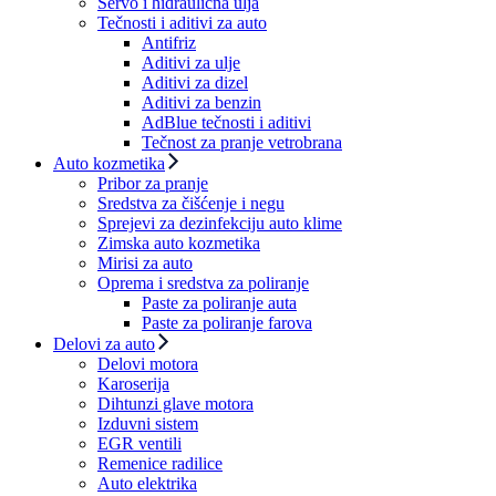
Servo i hidraulična ulja
Tečnosti i aditivi za auto
Antifriz
Aditivi za ulje
Aditivi za dizel
Aditivi za benzin
AdBlue tečnosti i aditivi
Tečnost za pranje vetrobrana
Auto kozmetika
Pribor za pranje
Sredstva za čišćenje i negu
Sprejevi za dezinfekciju auto klime
Zimska auto kozmetika
Mirisi za auto
Oprema i sredstva za poliranje
Paste za poliranje auta
Paste za poliranje farova
Delovi za auto
Delovi motora
Karoserija
Dihtunzi glave motora
Izduvni sistem
EGR ventili
Remenice radilice
Auto elektrika