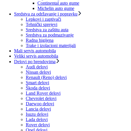
Continental auto gume
Michelin auto gume
Sredstva za održavanje i popravku
Lepkovi i zaptivači
Tehnički sprejevi
Sredstva za zaštitu auta
Sredstva za podmazivanje
Radna higijena
Trake i izolacioni materijali
Mali servis automobila
Veliki servis automobila
Delovi po brendovima
Audi delovi
Nissan delovi
Renault (Reno) delovi
Smart delovi
Škoda delovi
Land Rover delovi
Chevrolet delovi
Daewoo delovi
Lancia delovi
Isuzu delovi
Lada delovi
Rover delovi
Opel delovi