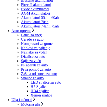
Mustang akumulatori
Firecell akumulatori
Exide akumulatori
AGM Akumulatori
Akumulatori 55ah i 60ah
Akumulatori 70ah
Akumulatori 74ah i 75ah
Auto oprema
Lanci za sneg
Cerade za auto
Kompresori za gume
Kablovi za paljenje
Navlake za volan
Dizalice za auto
Sajle za vuču
PP aparati za auto
Prva pomoć za auto
Zaštita od sunca za auto
Sijalice za auto
LED sijalice za auto
H7 Sijalice
HB4 sijalice
Xenon sijalice
Ulja i tečnosti
Motorna ulja