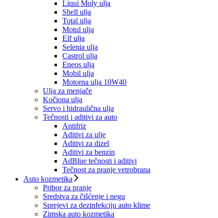
Liqui Moly ulja
Shell ulja
Total ulja
Motul ulja
Elf ulja
Selenia ulja
Castrol ulja
Eneos ulja
Mobil ulja
Motorna ulja 10W40
Ulja za menjače
Kočiona ulja
Servo i hidraulična ulja
Tečnosti i aditivi za auto
Antifriz
Aditivi za ulje
Aditivi za dizel
Aditivi za benzin
AdBlue tečnosti i aditivi
Tečnost za pranje vetrobrana
Auto kozmetika
Pribor za pranje
Sredstva za čišćenje i negu
Sprejevi za dezinfekciju auto klime
Zimska auto kozmetika