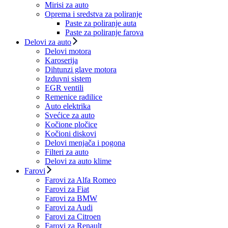
Mirisi za auto
Oprema i sredstva za poliranje
Paste za poliranje auta
Paste za poliranje farova
Delovi za auto
Delovi motora
Karoserija
Dihtunzi glave motora
Izduvni sistem
EGR ventili
Remenice radilice
Auto elektrika
Svećice za auto
Kočione pločice
Kočioni diskovi
Delovi menjača i pogona
Filteri za auto
Delovi za auto klime
Farovi
Farovi za Alfa Romeo
Farovi za Fiat
Farovi za BMW
Farovi za Audi
Farovi za Citroen
Farovi za Renault