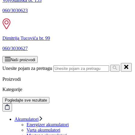
Vojvođanska br. 153
060/3030623
Dimitrija Tucovića br. 99
060/3030627
Naši proizvodi
Unesite pojam za pretragu
Proizvodi
Kategorije
Pogledajte sve rezultate
Akumulatori
Energizer akumulatori
Varta akumulatori