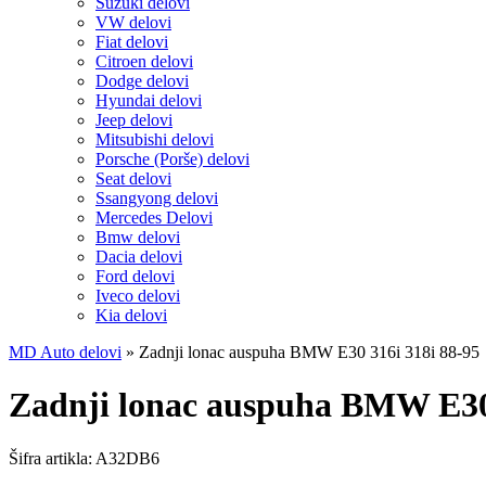
Suzuki delovi
VW delovi
Fiat delovi
Citroen delovi
Dodge delovi
Hyundai delovi
Jeep delovi
Mitsubishi delovi
Porsche (Porše) delovi
Seat delovi
Ssangyong delovi
Mercedes Delovi
Bmw delovi
Dacia delovi
Ford delovi
Iveco delovi
Kia delovi
MD Auto delovi
»
Zadnji lonac auspuha BMW E30 316i 318i 88-95
Zadnji lonac auspuha BMW E30 
Šifra artikla:
A32DB6