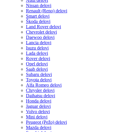
Audi delovi
Nissan delovi
Renault (Reno) delovi
Smart delovi
Škoda delovi
Land Rover delovi
Chevrolet delovi
Daewoo delovi
Lancia delovi
Isuzu delovi
Lada delovi
Rover delovi
Opel delovi
Saab delovi
Subaru delovi
Toyota delovi
Alfa Romeo delovi
Chrysler delovi
Daihatsu delovi
Honda delovi
Jaguar delovi
Volvo delovi
Mini delovi
Peugeot (Pežo) delovi
Mazda delovi