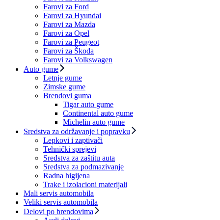
Farovi za Ford
Farovi za Hyundai
Farovi za Mazda
Farovi za Opel
Farovi za Peugeot
Farovi za Škoda
Farovi za Volkswagen
Auto gume
Letnje gume
Zimske gume
Brendovi guma
Tigar auto gume
Continental auto gume
Michelin auto gume
Sredstva za održavanje i popravku
Lepkovi i zaptivači
Tehnički sprejevi
Sredstva za zaštitu auta
Sredstva za podmazivanje
Radna higijena
Trake i izolacioni materijali
Mali servis automobila
Veliki servis automobila
Delovi po brendovima