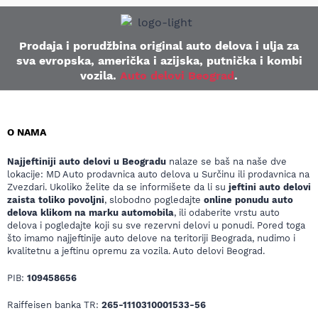
Prodaja i porudžbina original auto delova i ulja za
sva evropska, američka i azijska, putnička i kombi
vozila.
Auto delovi Beograd
.
O NAMA
Najjeftiniji auto delovi u Beogradu
nalaze se baš na naše dve
lokacije: MD Auto prodavnica auto delova u Surčinu ili prodavnica na
Zvezdari. Ukoliko želite da se informišete da li su
jeftini auto delovi
zaista toliko povoljni
, slobodno pogledajte
online ponudu auto
delova klikom na marku automobila
, ili odaberite vrstu auto
delova i pogledajte koji su sve rezervni delovi u ponudi. Pored toga
što imamo najjeftinije auto delove na teritoriji Beograda, nudimo i
kvalitetnu a jeftinu opremu za vozila. Auto delovi Beograd.
PIB:
109458656
Raiffeisen banka TR:
265-1110310001533-56