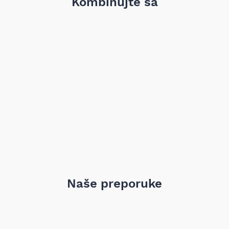
Kombinujte sa
Ovaj zadnji lonac je dizajniran da obnovi ispravan završetak
izduvnog sistema, smanji buku i obezbedi pravilno odvođenje
gasova u skladu sa konstruktivnim rešenjima vozila. Proizvod
je izrađen i dimenzionisan tako da odgovara fabričkim
specifikacijama i dimenzijama navedene primene.
Napomena: kompatibilnost obavezno proveriti po broju šasije
(VIN).
Naše preporuke