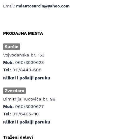
Email:
mdautosurcin@yahoo.com
PRODAJNA MESTA
Surčin
Vojvođanska br. 153
Mob:
060/3030623
Tel:
011/8443-608
Klikni i pošalji poruku
Zvezdara
Dimitrija Tucovića br. 99
Mob:
060/3030627
Tel:
011/6405-110
Klikni i pošalji poruku
Traženi delovi