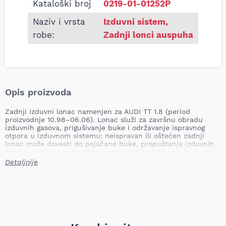
Kataloški broj
0219-01-01252P
Naziv i vrsta
Izduvni sistem
,
robe:
Zadnji lonci auspuha
Opis proizvoda
Zadnji izduvni lonac namenjen za AUDI TT 1.8 (period
proizvodnje 10.98–06.06). Lonac služi za završnu obradu
izduvnih gasova, prigušivanje buke i održavanje ispravnog
otpora u izduvnom sistemu; neispravan ili oštećen zadnji
lonac može dovesti do pojačane buke, propuštanja izduvnih
gasova, smanjenog komfora i potencijalnog oštećenja drugih
delova izduvnog sistema.
Detaljnije
Mesto ugradnje: zadnji
Strana ugradnje: pozadi
Tip: namenski (zamenski deo prilagođen za navedeni
model)
Težina: 9,62 kg
Primena: AUDI TT 1.8 (10.98–06.06)
Naziv proizvoda: zadnji izduvni lonac