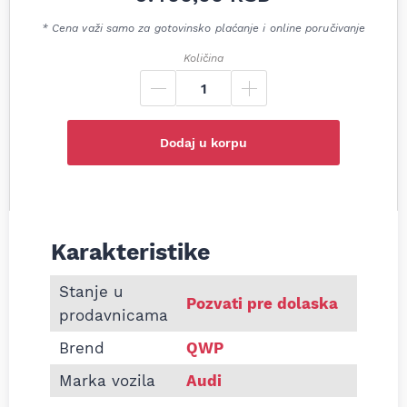
* Cena važi samo za gotovinsko plaćanje i online poručivanje
Količina
Dodaj u korpu
Karakteristike
Informacije o Zadnji lonac auspuha Audi TT 1.8T 
Stanje u
Pozvati pre dolaska
prodavnicama
Brend
QWP
Marka vozila
Audi