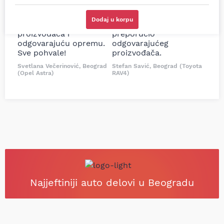
sam više puta auto
potreban za moju
delove iz MD Auto. Uvek
Tojotu, ali me je Miloš
Dodaj u korpu
dobra preporuka za
podsetio, istražio i
proizvođača i
preporučio
odgovarajuću opremu.
odgovarajućeg
Sve pohvale!
proizvođača.
Svetlana Večerinović, Beograd
Stefan Savić, Beograd (Toyota
(Opel Astra)
RAV4)
Najjeftiniji auto delovi u Beogradu