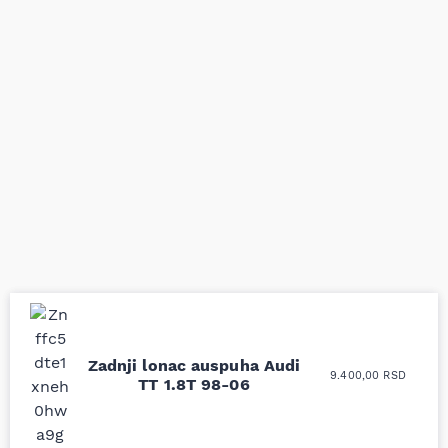
Uporedila sam sve
Odlična usluga i
Zadnji lonac auspuha Audi
9.400,00
RSD
moguće online
ljubazni prodavci.
TT 1.8T 98-06
prodavnice auto delova
Nisam bio siguran koji je
i definitivno najbolje
tačan naziv i tip
cene su ovde. Kupila
kočionog cilindra bio