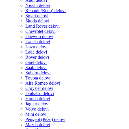
Audi delovi
Nissan delovi
Renault (Reno) delovi
Smart delovi
Škoda delovi
Land Rover delovi
Chevrolet delovi
Daewoo delovi
Lancia delovi
Isuzu delovi
Lada delovi
Rover delovi
Opel delovi
Saab delovi
Subaru delovi
Toyota delovi
Alfa Romeo delovi
Chrysler delovi
Daihatsu delovi
Honda delovi
Jaguar delovi
Volvo delovi
Mini delovi
Peugeot (Pežo) delovi
Mazda delovi