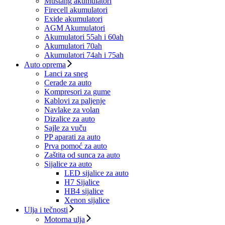
Mustang akumulatori
Firecell akumulatori
Exide akumulatori
AGM Akumulatori
Akumulatori 55ah i 60ah
Akumulatori 70ah
Akumulatori 74ah i 75ah
Auto oprema
Lanci za sneg
Cerade za auto
Kompresori za gume
Kablovi za paljenje
Navlake za volan
Dizalice za auto
Sajle za vuču
PP aparati za auto
Prva pomoć za auto
Zaštita od sunca za auto
Sijalice za auto
LED sijalice za auto
H7 Sijalice
HB4 sijalice
Xenon sijalice
Ulja i tečnosti
Motorna ulja