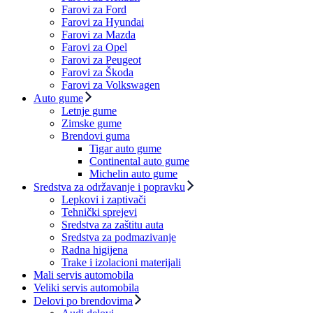
Farovi za Ford
Farovi za Hyundai
Farovi za Mazda
Farovi za Opel
Farovi za Peugeot
Farovi za Škoda
Farovi za Volkswagen
Auto gume
Letnje gume
Zimske gume
Brendovi guma
Tigar auto gume
Continental auto gume
Michelin auto gume
Sredstva za održavanje i popravku
Lepkovi i zaptivači
Tehnički sprejevi
Sredstva za zaštitu auta
Sredstva za podmazivanje
Radna higijena
Trake i izolacioni materijali
Mali servis automobila
Veliki servis automobila
Delovi po brendovima