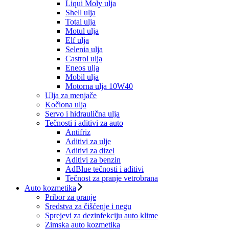
Liqui Moly ulja
Shell ulja
Total ulja
Motul ulja
Elf ulja
Selenia ulja
Castrol ulja
Eneos ulja
Mobil ulja
Motorna ulja 10W40
Ulja za menjače
Kočiona ulja
Servo i hidraulična ulja
Tečnosti i aditivi za auto
Antifriz
Aditivi za ulje
Aditivi za dizel
Aditivi za benzin
AdBlue tečnosti i aditivi
Tečnost za pranje vetrobrana
Auto kozmetika
Pribor za pranje
Sredstva za čišćenje i negu
Sprejevi za dezinfekciju auto klime
Zimska auto kozmetika