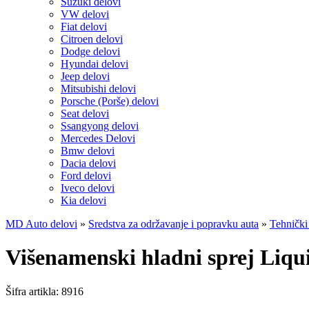
Suzuki delovi
VW delovi
Fiat delovi
Citroen delovi
Dodge delovi
Hyundai delovi
Jeep delovi
Mitsubishi delovi
Porsche (Porše) delovi
Seat delovi
Ssangyong delovi
Mercedes Delovi
Bmw delovi
Dacia delovi
Ford delovi
Iveco delovi
Kia delovi
MD Auto delovi
»
Sredstva za održavanje i popravku auta
»
Tehnički
Višenamenski hladni sprej Liqu
Šifra artikla:
8916