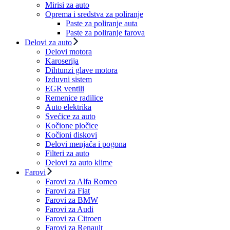
Mirisi za auto
Oprema i sredstva za poliranje
Paste za poliranje auta
Paste za poliranje farova
Delovi za auto
Delovi motora
Karoserija
Dihtunzi glave motora
Izduvni sistem
EGR ventili
Remenice radilice
Auto elektrika
Svećice za auto
Kočione pločice
Kočioni diskovi
Delovi menjača i pogona
Filteri za auto
Delovi za auto klime
Farovi
Farovi za Alfa Romeo
Farovi za Fiat
Farovi za BMW
Farovi za Audi
Farovi za Citroen
Farovi za Renault