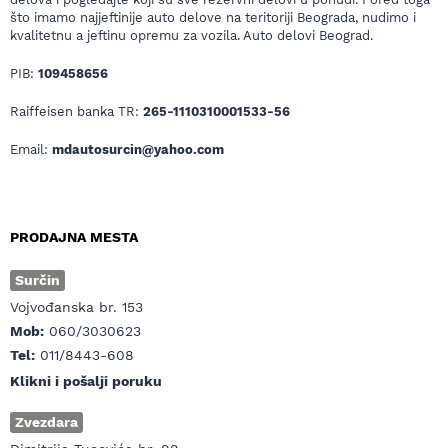
što imamo najjeftinije auto delove na teritoriji Beograda, nudimo i
kvalitetnu a jeftinu opremu za vozila. Auto delovi Beograd.
PIB:
109458656
Raiffeisen banka TR:
265-1110310001533-56
Email:
mdautosurcin@yahoo.com
PRODAJNA MESTA
Surčin
Vojvođanska br. 153
Mob:
060/3030623
Tel:
011/8443-608
Klikni i pošalji poruku
Zvezdara