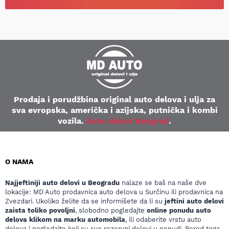
Prodaja i porudžbina original auto delova i ulja za
sva evropska, američka i azijska, putnička i kombi
vozila.
Auto delovi Beograd
.
O NAMA
Najjeftiniji auto delovi u Beogradu
nalaze se baš na naše dve
lokacije: MD Auto prodavnica auto delova u Surčinu ili prodavnica na
Zvezdari. Ukoliko želite da se informišete da li su
jeftini auto delovi
zaista toliko povoljni
, slobodno pogledajte
online ponudu auto
delova klikom na marku automobila
, ili odaberite vrstu auto
delova i pogledajte koji su sve rezervni delovi u ponudi. Pored toga