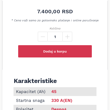
7.400,00
RSD
* Cena važi samo za gotovinsko plaćanje i online poručivanje
Količina
Dodaj u korpu
Karakteristike
Informacije o Akumulator Varta 12V 45Ah 330A Bl
Kapacitet (Ah)
45
Startna snaga
330 A(EN)
Polaritet
Desno+