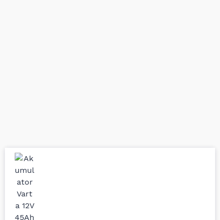
Uporedila sam sve
Odlična usluga i
moguće online
ljubazni prodavci.
prodavnice auto delova
Nisam bio siguran koji je
i definitivno najbolje
tačan naziv i tip
cene su ovde. Kupila
kočionog cilindra bio