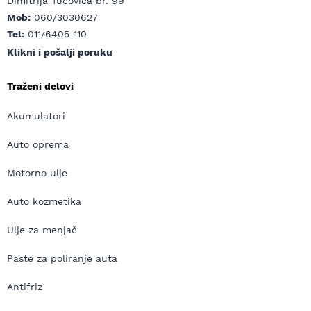
Dimitrija Tucovića br. 99
Mob:
060/3030627
Tel:
011/6405-110
Klikni i pošalji poruku
Traženi delovi
Akumulatori
Auto oprema
Motorno ulje
Auto kozmetika
Ulje za menjač
Paste za poliranje auta
Antifriz