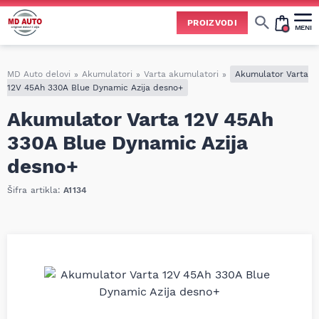
PROIZVODI
MENI
Cene svih vrsta ulja i aditiva trenutno su podložne čestim promenama
usled nestabilne situacije na tržištu i dešavanja na Bliskom istoku.
Zbog učestalih promena nabavnih cena, nije uvek moguće ažurirati cene na sajtu u realnom vremenu.
Molimo vas da pre poručivanja pozovete i proverite trenutno stanje i tačnu cenu.
MD Auto delovi
»
Akumulatori
»
Varta akumulatori
»
Akumulator Varta
12V 45Ah 330A Blue Dynamic Azija desno+
Akumulator Varta 12V 45Ah
330A Blue Dynamic Azija
desno+
Šifra artikla:
A1134