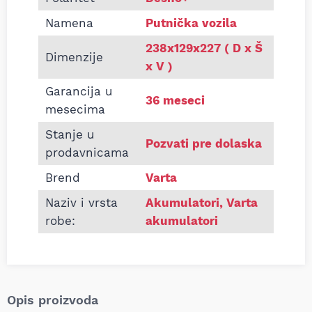
Namena
Putnička vozila
238x129x227 ( D x Š
Dimenzije
x V )
Garancija u
36 meseci
mesecima
Stanje u
Pozvati pre dolaska
prodavnicama
Brend
Varta
Naziv i vrsta
Akumulatori
,
Varta
robe:
akumulatori
Opis proizvoda