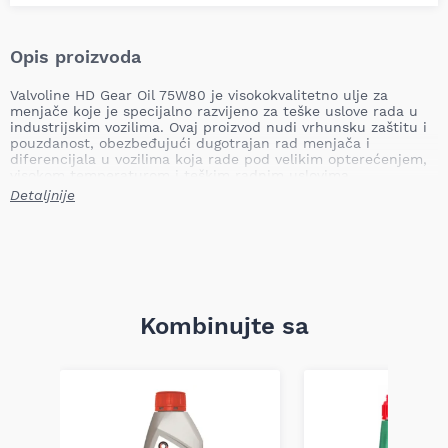
Opis proizvoda
Valvoline HD Gear Oil 75W80 je visokokvalitetno ulje za
menjače koje je specijalno razvijeno za teške uslove rada u
industrijskim vozilima. Ovaj proizvod nudi vrhunsku zaštitu i
pouzdanost, obezbeđujući dugotrajan rad menjača i
diferencijala u vozilima koja rade pod velikim opterećenjem,
visokom temperaturom i teškim radnim uslovima.
Detaljnije
Ključne prednosti:
Izvanredna zaštita od habanja:
Smanjuje trenje i štiti od
habanja čak i pod velikim opterećenjem, produžujući
životni vek transmisije.
Visoka stabilnost na visokim temperaturama:
Održava
optimalne performanse u ekstremnim temperaturama,
smanjujući formiranje naslaga i štiteći od oksidacije.
Kombinujte sa
Napredni aditivi:
Štite od korozije, oksidacije, pene i
taloženja, čime se obezbeđuje dugotrajan rad bez
kvarova.
Odlična viskoznost na niskim temperaturama:
Obezbeđuje lakše menjanje brzina i zaštitu u hladnim
uslovima.
Uravnotežen odnos viskoznosti i temperature:
Održava
optimalnu viskoznost tokom različitih temperatura, što