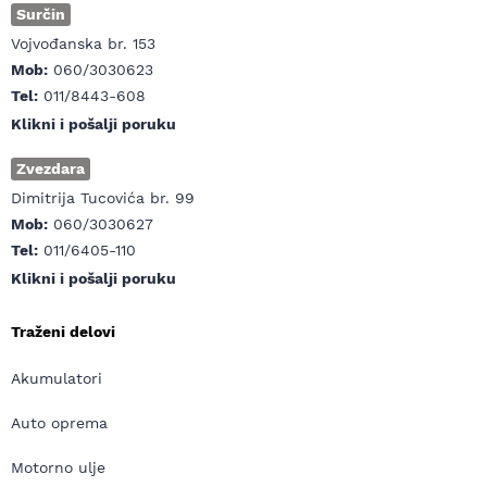
Surčin
Vojvođanska br. 153
Mob:
060/3030623
Tel:
011/8443-608
Klikni i pošalji poruku
Zvezdara
Dimitrija Tucovića br. 99
Mob:
060/3030627
Tel:
011/6405-110
Klikni i pošalji poruku
Traženi delovi
Akumulatori
Auto oprema
Motorno ulje