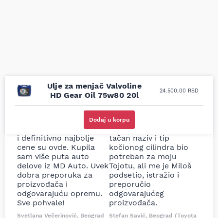
Ulje za menjač Valvoline
24.500,00
RSD
HD Gear Oil 75w80 20l
Uporedila sam sve
Odlična usluga i
moguće online
ljubazni prodavci.
Dodaj u korpu
prodavnice auto delova
Nisam bio siguran koji je
i definitivno najbolje
tačan naziv i tip
cene su ovde. Kupila
kočionog cilindra bio
sam više puta auto
potreban za moju
delove iz MD Auto. Uvek
Tojotu, ali me je Miloš
dobra preporuka za
podsetio, istražio i
proizvođača i
preporučio
odgovarajuću opremu.
odgovarajućeg
Sve pohvale!
proizvođača.
Svetlana Večerinović, Beograd
Stefan Savić, Beograd (Toyota