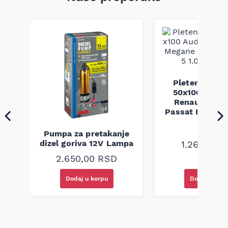
Pletenica au
a
50x100 Audi 
Renault Mega
Passat B5 B5.5 
94-08
Pumpa za pretakanje
dizel goriva 12V Lampa
1.260,00
R
2.650,00
RSD
Dodaj u korpu
Dodaj u kor