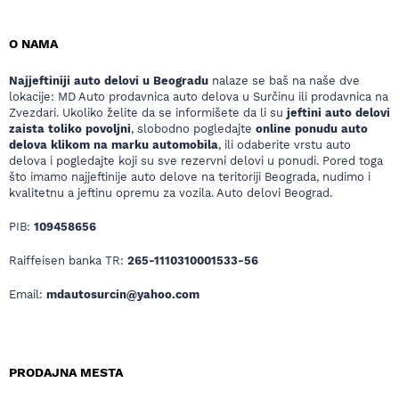
O NAMA
Najjeftiniji auto delovi u Beogradu
nalaze se baš na naše dve
lokacije: MD Auto prodavnica auto delova u Surčinu ili prodavnica na
Zvezdari. Ukoliko želite da se informišete da li su
jeftini auto delovi
zaista toliko povoljni
, slobodno pogledajte
online ponudu auto
delova klikom na marku automobila
, ili odaberite vrstu auto
delova i pogledajte koji su sve rezervni delovi u ponudi. Pored toga
što imamo najjeftinije auto delove na teritoriji Beograda, nudimo i
kvalitetnu a jeftinu opremu za vozila. Auto delovi Beograd.
PIB:
109458656
Raiffeisen banka TR:
265-1110310001533-56
Email:
mdautosurcin@yahoo.com
PRODAJNA MESTA