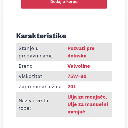
Dodaj u korpu
Karakteristike
Informacije o Ulje za menjač Valvoline HD Gear Oi
Stanje u
Pozvati pre
prodavnicama
dolaska
Brend
Valvoline
Viskozitet
75W-80
Zapremina/Težina
20L
Ulja za menjače
,
Naziv i vrsta
Ulje za manuelni
robe:
menjač