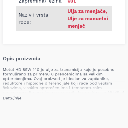
Zapremina/Težina
60L
Ulja za menjače
,
Naziv i vrsta
Ulje za manuelni
robe:
menjač
Opis proizvoda
Motul HD 85W-140 je ulje za transmisiju koje je posebno
formulirano za primenu u prenosnicima sa velikim
opterećenjima. Ovaj proizvod je idealan za zupčanike,
reduktore i hipoidne diferencijale koji rade pod velikim
šokovima, visokim opterećenjima i temperaturnim
promenama. Preporučuje se za vozila koja zahtevaju API GL-4
i GL-5 nivo performansi, kao i za primene koje zahtevaju
Detaljnije
visoki viskozitet pri visokim temperaturama.
Ključne prednosti:
Izuzetna otpornost na visoke temperature:
Održava
viskoznost i pruža zaštitu u ekstremnim uslovima visokih