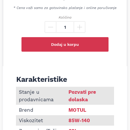
* Cena važi samo za gotovinsko plaćanje i online poručivanje
Količina
Dodaj u korpu
Karakteristike
Informacije o Ulje za menjač Motul HD 85w140 60l
Stanje u
Pozvati pre
prodavnicama
dolaska
Brend
MOTUL
Viskozitet
85W-140