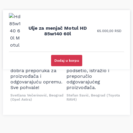
Ulje za menjač Motul HD
Uporedila sam sve
Odlična usluga i
65.000,00
RSD
85w140 60l
moguće online
ljubazni prodavci.
prodavnice auto delova
Nisam bio siguran koji je
i definitivno najbolje
tačan naziv i tip
cene su ovde. Kupila
kočionog cilindra bio
sam više puta auto
potreban za moju
Dodaj u korpu
delove iz MD Auto. Uvek
Tojotu, ali me je Miloš
dobra preporuka za
podsetio, istražio i
proizvođača i
preporučio
odgovarajuću opremu.
odgovarajućeg
Sve pohvale!
proizvođača.
Svetlana Večerinović, Beograd
Stefan Savić, Beograd (Toyota
(Opel Astra)
RAV4)