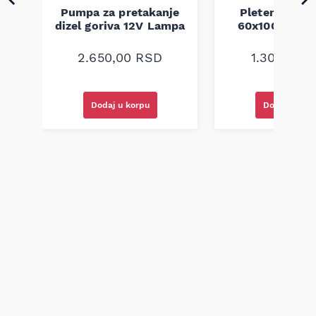
Pumpa za pretakanje
Pletenica au
dizel goriva 12V Lampa
60x100 unive
2.650,00
RSD
1.300,00
R
Dodaj u korpu
Dodaj u kor