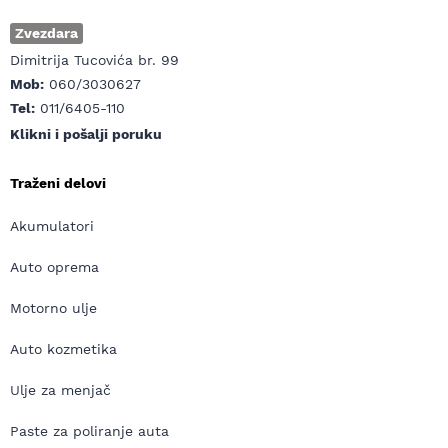
Zvezdara
Dimitrija Tucovića br. 99
Mob:
060/3030627
Tel:
011/6405-110
Klikni i pošalji poruku
Traženi delovi
Akumulatori
Auto oprema
Motorno ulje
Auto kozmetika
Ulje za menjač
Paste za poliranje auta