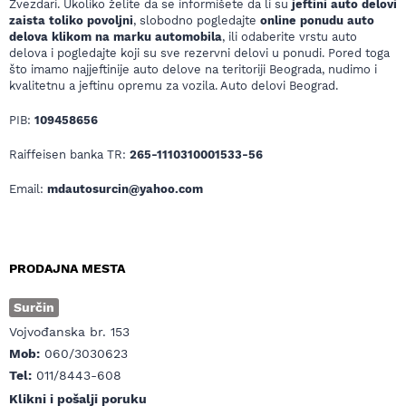
Zvezdari. Ukoliko želite da se informišete da li su
jeftini auto delovi
zaista toliko povoljni
, slobodno pogledajte
online ponudu auto
delova klikom na marku automobila
, ili odaberite vrstu auto
delova i pogledajte koji su sve rezervni delovi u ponudi. Pored toga
što imamo najjeftinije auto delove na teritoriji Beograda, nudimo i
kvalitetnu a jeftinu opremu za vozila. Auto delovi Beograd.
PIB:
109458656
Raiffeisen banka TR:
265-1110310001533-56
Email:
mdautosurcin@yahoo.com
PRODAJNA MESTA
Surčin
Vojvođanska br. 153
Mob:
060/3030623
Tel:
011/8443-608
Klikni i pošalji poruku