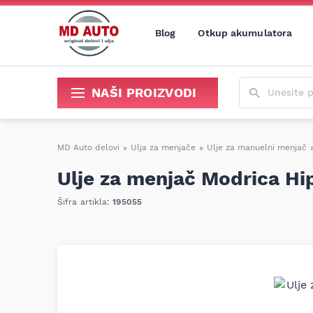
Blog
Otkup akumulatora
Unesite poja
NAŠI PROIZVODI
Sredstva za održavanje i popravku
MD Auto delovi
»
Ulja za menjače
»
Ulje za manuelni menjač
Ulje za menjač Modrica Hi
Šifra artikla:
195055