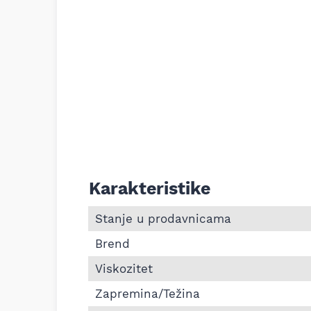
Karakteristike
Informacije o Ulje za menjač Modrica Hip
Stanje u prodavnicama
Brend
Viskozitet
Zapremina/Težina