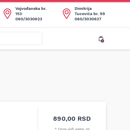
Vojvođanska br.
Dimitrija
153
Tucovića br. 99
060/3030623
060/3030627
890,00
RSD
* Cena važi samo za