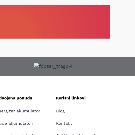
zdvojena ponuda
Korisni linkovi
nergizer akumulatori
Blog
xide akumulatori
Kontakt