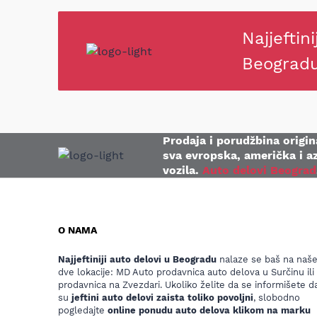
Najjeftini
Beograd
Prodaja i porudžbina origina
sva evropska, američka i az
vozila.
Auto delovi Beograd
O NAMA
Najjeftiniji auto delovi u Beogradu
nalaze se baš na naš
dve lokacije: MD Auto prodavnica auto delova u Surčinu ili
prodavnica na Zvezdari. Ukoliko želite da se informišete da
su
jeftini auto delovi zaista toliko povoljni
, slobodno
pogledajte
online ponudu auto delova klikom na marku