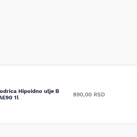
odavnice auto delova i
Odlična usluga i ljub
upila sam više puta auto
tačan naziv i tip koč
oruka za proizvođača i
ali me je Miloš podse
odrica Hipoidno ulje B
proizvođača.
890,00
RSD
AE90 1l
Stefan Savić, Beograd (Toy