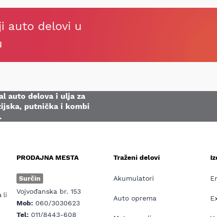
ji auto delovi u
u
l auto delova i ulja za
ijska, putnička i kombi
.
PRODAJNA MESTA
Traženi delovi
I
e
Surčin
Akumulatori
E
Vojvođanska br. 153
 li
Auto oprema
E
Mob:
060/3030623
Tel:
011/8443-608