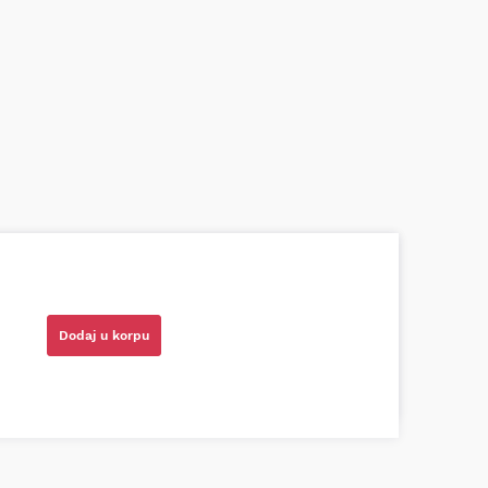
azni prodavci. Nisam bio siguran koji je
ionog cilindra bio potreban za moju Tojotu,
tio, istražio i preporučio odgovarajućeg
Dodaj u korpu
ota RAV4)