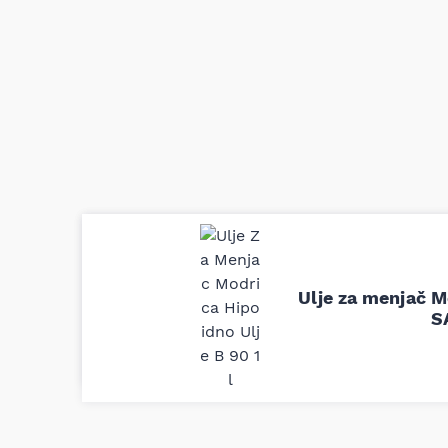
Uporedila sam sve moguće online pr
definitivno najbolje cene su ovde. K
delove iz MD Auto. Uvek dobra prep
Ulje za menjač M
odgovarajuću opremu. Sve pohvale!
S
Svetlana Večerinović, Beograd (Opel Astra)