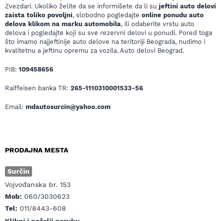
Zvezdari. Ukoliko želite da se informišete da li su
jeftini auto delovi
zaista toliko povoljni
, slobodno pogledajte
online ponudu auto
delova klikom na marku automobila
, ili odaberite vrstu auto
delova i pogledajte koji su sve rezervni delovi u ponudi. Pored toga
što imamo najjeftinije auto delove na teritoriji Beograda, nudimo i
kvalitetnu a jeftinu opremu za vozila. Auto delovi Beograd.
PIB:
109458656
Raiffeisen banka TR:
265-1110310001533-56
Email:
mdautosurcin@yahoo.com
PRODAJNA MESTA
Surčin
Vojvođanska br. 153
Mob:
060/3030623
Tel:
011/8443-608