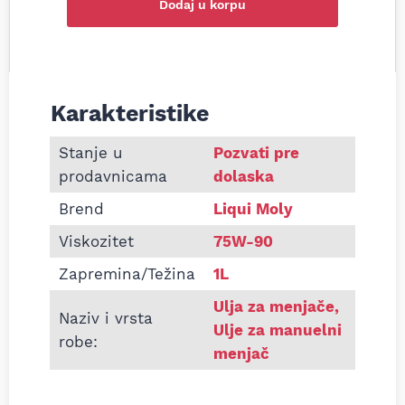
Dodaj u korpu
Karakteristike
Informacije o Ulje za menjač Liqui Moly LIM20462
Stanje u
Pozvati pre
prodavnicama
dolaska
Brend
Liqui Moly
Viskozitet
75W-90
Zapremina/Težina
1L
Ulja za menjače
,
Naziv i vrsta
Ulje za manuelni
robe:
menjač