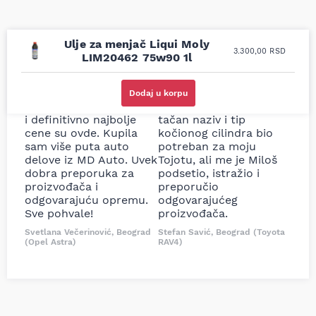
Ulje za menjač Liqui Moly
3.300,00
RSD
LIM20462 75w90 1l
Uporedila sam sve
Odlična usluga i
moguće online
ljubazni prodavci.
Dodaj u korpu
prodavnice auto delova
Nisam bio siguran koji je
i definitivno najbolje
tačan naziv i tip
cene su ovde. Kupila
kočionog cilindra bio
sam više puta auto
potreban za moju
delove iz MD Auto. Uvek
Tojotu, ali me je Miloš
dobra preporuka za
podsetio, istražio i
proizvođača i
preporučio
odgovarajuću opremu.
odgovarajućeg
Sve pohvale!
proizvođača.
Svetlana Večerinović, Beograd
Stefan Savić, Beograd (Toyota
(Opel Astra)
RAV4)