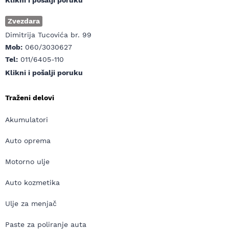
Klikni i pošalji poruku
Zvezdara
Dimitrija Tucovića br. 99
Mob:
060/3030627
Tel:
011/6405-110
Klikni i pošalji poruku
Traženi delovi
Akumulatori
Auto oprema
Motorno ulje
Auto kozmetika
Ulje za menjač
Paste za poliranje auta