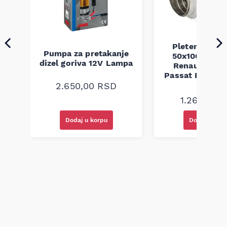
Pletenica au
Pumpa za pretakanje
50x100 Audi 
a
dizel goriva 12V Lampa
Renault Mega
Passat B5 B5.5 
94-08
2.650,00
RSD
1.260,00
R
Dodaj u korpu
Dodaj u kor