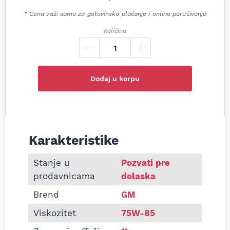
* Cena važi samo za gotovinsko plaćanje i online poručivanje
Količina
Dodaj u korpu
Karakteristike
Informacije o Ulje za menjač GM 93165694 75w85 1
Stanje u
Pozvati pre
prodavnicama
dolaska
Brend
GM
Viskozitet
75W-85