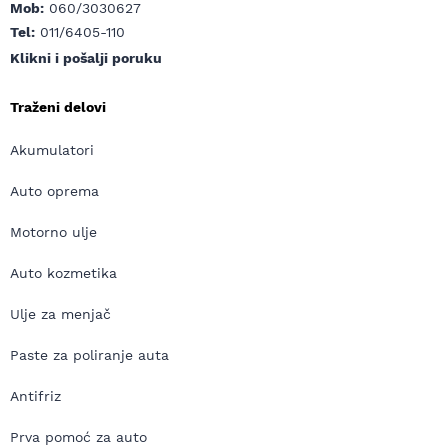
Mob:
060/3030627
Tel:
011/6405-110
Klikni i pošalji poruku
Traženi delovi
Akumulatori
Auto oprema
Motorno ulje
Auto kozmetika
Ulje za menjač
Paste za poliranje auta
Antifriz
Prva pomoć za auto