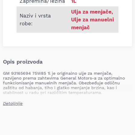
Zapremina/Težina
1L
Ulja za menjače
,
Naziv i vrsta
Ulje za manuelni
robe:
menjač
Opis proizvoda
GM 93165694 75W85 1l je originalno ulje za menjače,
razvijeno prema zahtevima General Motors-a za optimalno
funkcionisanje manuelnih menjača. Obezbeđuje odličnu
zaštitu od habanja, tiho i glatko menjanje brzina, kao i
stabilnost u radu pri različitim temperaturama.
Vrsta ulja:
Ulje za menjače
Detaljnije
Viskozitet:
75W-85
Primena:
Manuelni menjači GM vozila
Otpornost:
Visoka stabilnost pod opterećenjem i
otpornost na habanje
Prednost:
Lako menjanje brzina i produženi radni vek
menjača