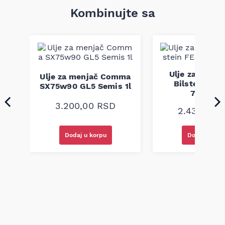
Kombinujte sa
Ulje za menja
Ulje za menjač Comma
ol
Bilstein FE4
SX75w90 GL5 Semis 1l
90
75w85 1
3.200,00
RSD
2.430,00
Dodaj u korpu
Dodaj u kor