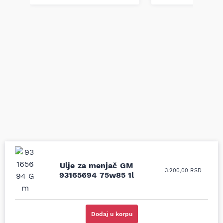
Ulje za menjač GM
3.200,00
RSD
93165694 75w85 1l
Uporedila sam sve
Odlična usluga i
moguće online
ljubazni prodavci.
prodavnice auto delova
Nisam bio siguran koji je
i definitivno najbolje
tačan naziv i tip
cene su ovde. Kupila
kočionog cilindra bio
Dodaj u korpu