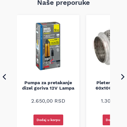
Naše preporuke
Pumpa za pretakanje
Pletenica au
a
dizel goriva 12V Lampa
60x100 unive
2.650,00
RSD
1.300,00
R
Dodaj u korpu
Dodaj u kor