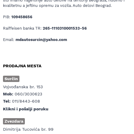
što imamo najjeftinije auto delove na teritoriji Beograda, nudimo i
kvalitetnu a jeftinu opremu za vozila. Auto delovi Beograd.
PIB:
109458656
Raiffeisen banka TR:
265-1110310001533-56
Email:
mdautosurcin@yahoo.com
PRODAJNA MESTA
Surčin
Vojvođanska br. 153
Mob:
060/3030623
Tel:
011/8443-608
Klikni i pošalji poruku
Zvezdara
Dimitrija Tucovića br. 99