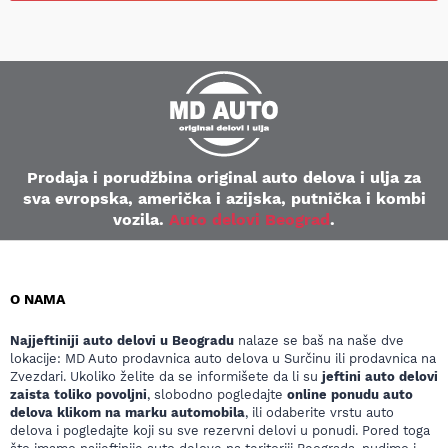
Prodaja i porudžbina original auto delova i ulja za
sva evropska, američka i azijska, putnička i kombi
vozila.
Auto delovi Beograd
.
O NAMA
Najjeftiniji auto delovi u Beogradu
nalaze se baš na naše dve
lokacije: MD Auto prodavnica auto delova u Surčinu ili prodavnica na
Zvezdari. Ukoliko želite da se informišete da li su
jeftini auto delovi
zaista toliko povoljni
, slobodno pogledajte
online ponudu auto
delova klikom na marku automobila
, ili odaberite vrstu auto
delova i pogledajte koji su sve rezervni delovi u ponudi. Pored toga