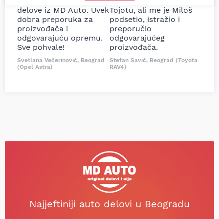
sam više puta auto
potreban za moju
delove iz MD Auto. Uvek
Tojotu, ali me je Miloš
dobra preporuka za
podsetio, istražio i
proizvođača i
preporučio
odgovarajuću opremu.
odgovarajućeg
Sve pohvale!
proizvođača.
Svetlana Večerinović, Beograd
Stefan Savić, Beograd (Toyota
(Opel Astra)
RAV4)
Najjeftiniji auto delovi u Beogradu