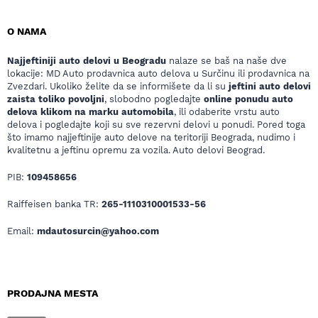
O NAMA
Najjeftiniji auto delovi u Beogradu
nalaze se baš na naše dve
lokacije: MD Auto prodavnica auto delova u Surčinu ili prodavnica na
Zvezdari. Ukoliko želite da se informišete da li su
jeftini auto delovi
zaista toliko povoljni
, slobodno pogledajte
online ponudu auto
delova klikom na marku automobila
, ili odaberite vrstu auto
delova i pogledajte koji su sve rezervni delovi u ponudi. Pored toga
što imamo najjeftinije auto delove na teritoriji Beograda, nudimo i
kvalitetnu a jeftinu opremu za vozila. Auto delovi Beograd.
PIB:
109458656
Raiffeisen banka TR:
265-1110310001533-56
Email:
mdautosurcin@yahoo.com
PRODAJNA MESTA