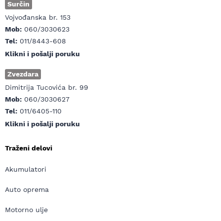
Surčin
Vojvođanska br. 153
Mob:
060/3030623
Tel:
011/8443-608
Klikni i pošalji poruku
Zvezdara
Dimitrija Tucovića br. 99
Mob:
060/3030627
Tel:
011/6405-110
Klikni i pošalji poruku
Traženi delovi
Akumulatori
Auto oprema
Motorno ulje