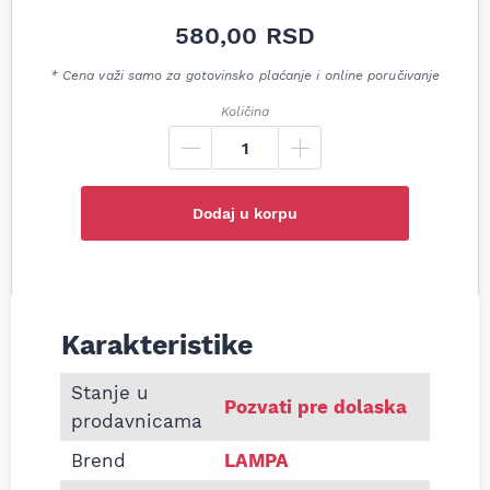
580,00
RSD
* Cena važi samo za gotovinsko plaćanje i online poručivanje
Količina
Dodaj u korpu
Karakteristike
Informacije o Traka obostrano lepljiva sa čičko
Stanje u
Pozvati pre dolaska
prodavnicama
Brend
LAMPA