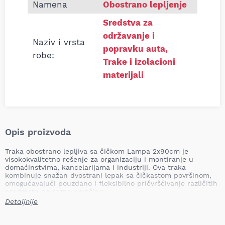
Namena
Obostrano lepljenje
Sredstva za
održavanje i
Naziv i vrsta
popravku auta
,
robe:
Trake i izolacioni
materijali
Opis proizvoda
Traka obostrano lepljiva sa čičkom Lampa 2x90cm je
visokokvalitetno rešenje za organizaciju i montiranje u
domaćinstvima, kancelarijama i industriji. Ova traka
kombinuje snažan dvostrani lepak sa čičkastom površinom,
omogućavajući pouzdano i fleksibilno pričvršćivanje različitih
predmeta na razne površine.
Detaljnije
Primena
Idealna je za organizaciju kablova, postavljanje dekoracija,