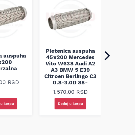
Pletenica auspuha
ca auspuha
45x200 Mercedes
Pleten
x200
Vito W638 Audi A2
45x100 
erzalna
A3 BMW 5 E39
Citroen Berlingo C3
1.10
,00
RSD
0.8-3.0D 88-
1.570,00
RSD
 u korpu
Dodaj u korpu
Doda