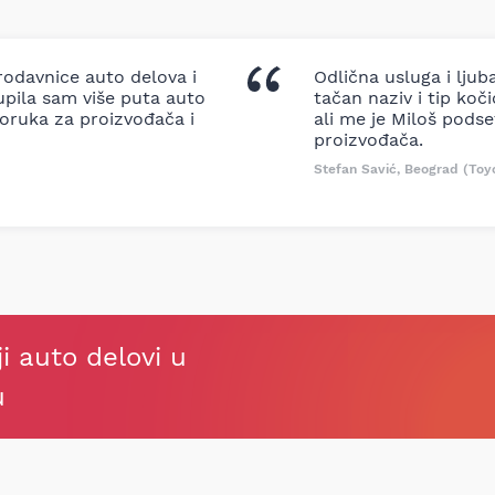
odavnice auto delova i
Odlična usluga i ljub
upila sam više puta auto
tačan naziv i tip koč
oruka za proizvođača i
ali me je Miloš podse
proizvođača.
Stefan Savić, Beograd (Toy
ji auto delovi u
u