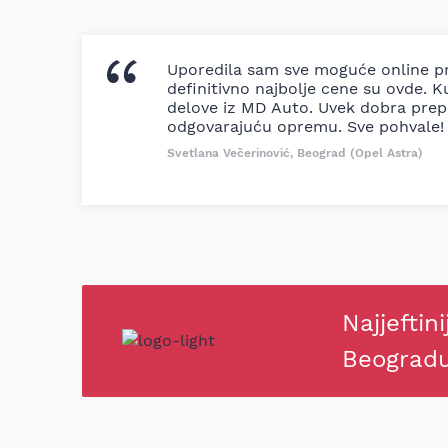
Uporedila sam sve moguće online pr
definitivno najbolje cene su ovde. K
delove iz MD Auto. Uvek dobra prep
odgovarajuću opremu. Sve pohvale!
Svetlana Večerinović, Beograd (Opel Astra)
Najjeftini
Beograd