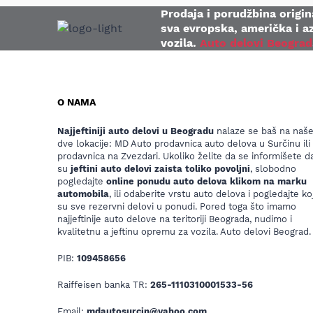
Prodaja i porudžbina origina
sva evropska, američka i az
vozila.
Auto delovi Beograd
O NAMA
Najjeftiniji auto delovi u Beogradu
nalaze se baš na naš
dve lokacije: MD Auto prodavnica auto delova u Surčinu ili
prodavnica na Zvezdari. Ukoliko želite da se informišete da
su
jeftini auto delovi zaista toliko povoljni
, slobodno
pogledajte
online ponudu auto delova klikom na marku
automobila
, ili odaberite vrstu auto delova i pogledajte koj
su sve rezervni delovi u ponudi. Pored toga što imamo
najjeftinije auto delove na teritoriji Beograda, nudimo i
kvalitetnu a jeftinu opremu za vozila. Auto delovi Beograd.
PIB:
109458656
Raiffeisen banka TR:
265-1110310001533-56
Email:
mdautosurcin@yahoo.com