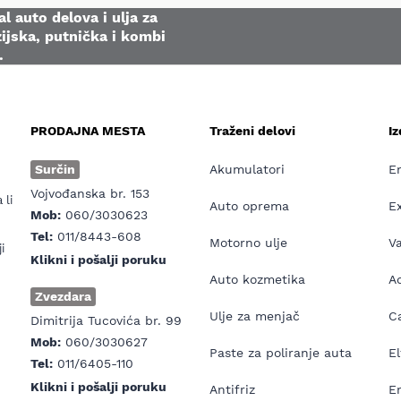
l auto delova i ulja za
ijska, putnička i kombi
.
PRODAJNA MESTA
Traženi delovi
I
e
Surčin
Akumulatori
E
Vojvođanska br. 153
 li
Auto oprema
E
Mob:
060/3030623
Tel:
011/8443-608
Motorno ulje
V
i
Klikni i pošalji poruku
Auto kozmetika
Ad
Zvezdara
Ulje za menjač
Ca
Dimitrija Tucovića br. 99
Mob:
060/3030627
Paste za poliranje auta
El
Tel:
011/6405-110
Klikni i pošalji poruku
Antifriz
E