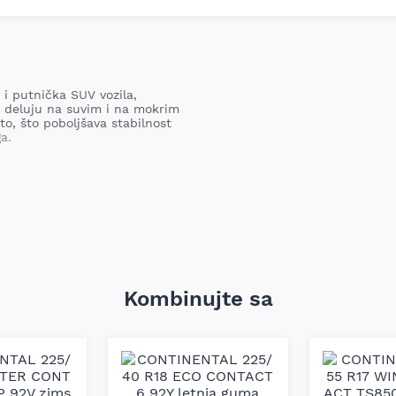
i putnička SUV vozila,
o deluju na suvim i na mokrim
to, što poboljšava stabilnost
a.
Kombinujte sa