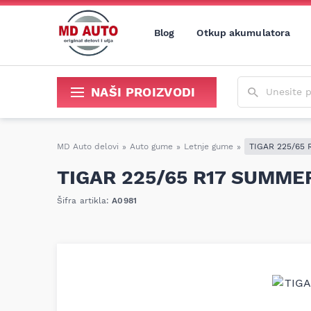
Blog
Otkup akumulatora
Unesite poja
NAŠI PROIZVODI
Sredstva za održavanje i popravku
MD Auto delovi
»
Auto gume
»
Letnje gume
»
TIGAR 225/65 
TIGAR 225/65 R17 SUMMER
Šifra artikla:
A0981