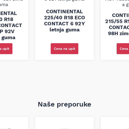
CONTINENTAL
NENTAL
CONTI
225/40 R18 ECO
0 R18
215/55 R
CONTACT 6 92Y
CONTACT
CONTAC
letnja guma
P 92V
98H zim
a guma
Cena na upit
a upit
Cena 
Naše preporuke