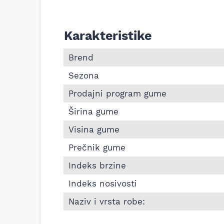
Karakteristike
Informacije o TIGAR 225/65 R17 SUMMER
Brend
Sezona
Prodajni program gume
Širina gume
Visina gume
Prečnik gume
Indeks brzine
Indeks nosivosti
Naziv i vrsta robe: