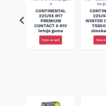
CONTINENTAL
CONTI
ENTAL
225/45 R17
225/4
7 WINTER
PREMIUM
WINTER 
 TS850
CONTACT 6 91V
TS850
ka guma
letnja guma
zimsk
upit
Cena na upit
Cena n