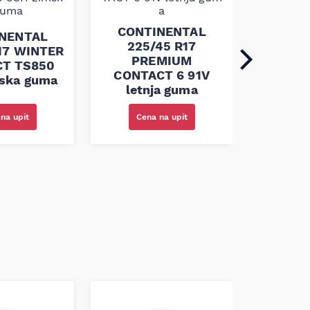
CONT
225
CONTINENTAL
WINTE
NENTAL
225/45 R17
TS8
17 WINTER
PREMIUM
zims
T TS850
CONTACT 6 91V
ska guma
letnja guma
na upit
Cena na upit
Cen