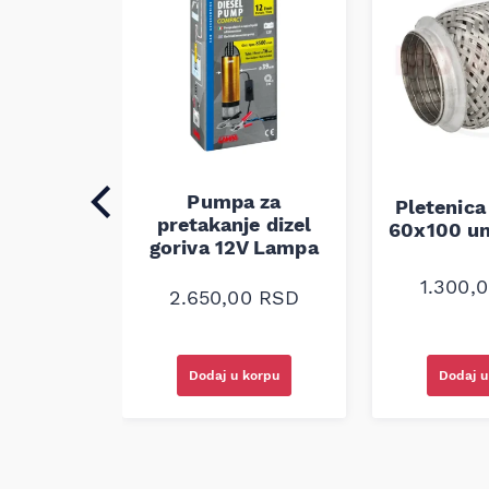
Pumpa za
auspuha
Pletenica
pretakanje dizel
verzalna
60x100 un
goriva 12V Lampa
0
RSD
1.300,
2.650,00
RSD
korpu
Dodaj u korpu
Dodaj u