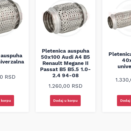
Pletenica auspuha
Pleteni
 auspuha
50x100 Audi A4 B5
40
iverzalna
Renault Megane II
univ
Passat B5 B5.5 1.0-
2.4 94-08
00
RSD
1.330
1.260,00
RSD
 korpu
Dodaj u korpu
Dodaj