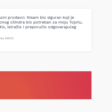
azni prodavci. Nisam bio siguran koji je
ionog cilindra bio potreban za moju Tojotu,
tio, istražio i preporučio odgovarajućeg
ota RAV4)