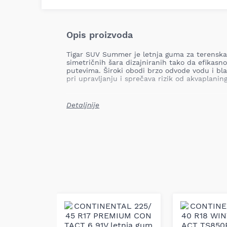
Opis proizvoda
Tigar SUV Summer je letnja guma za terenska 
simetričnih šara dizajniranih tako da efikasn
putevima. Široki obodi brzo odvode vodu i bla
pri upravljanju i sprečava rizik od akvaplaning
Detaljnije