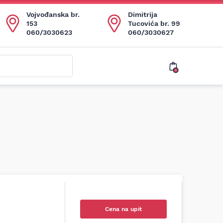
Vojvođanska br.
Dimitrija
153
Tucovića br. 99
060/3030623
060/3030627
Cena na upit