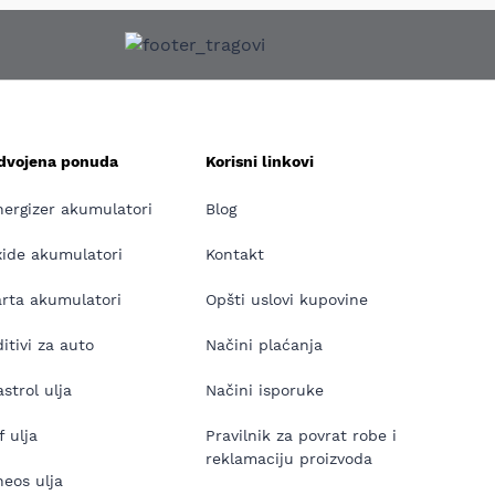
zdvojena ponuda
Korisni linkovi
nergizer akumulatori
Blog
xide akumulatori
Kontakt
arta akumulatori
Opšti uslovi kupovine
itivi za auto
Načini plaćanja
strol ulja
Načini isporuke
f ulja
Pravilnik za povrat robe i
reklamaciju proizvoda
neos ulja