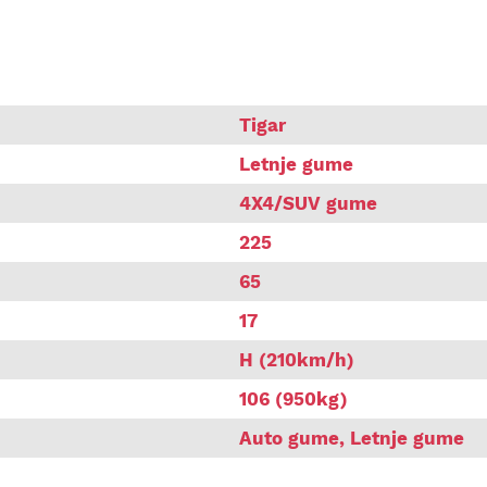
 SUV 4X4 106H letnja guma
Tigar
Letnje gume
4X4/SUV gume
225
65
17
H (210km/h)
106 (950kg)
Auto gume
,
Letnje gume