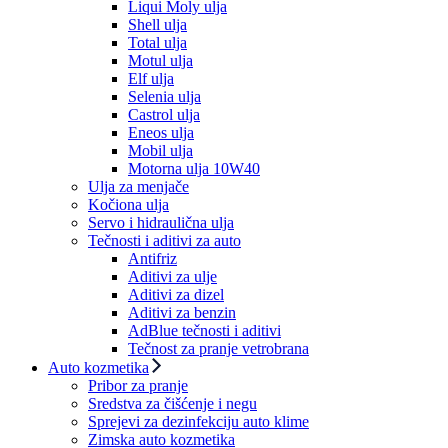
Liqui Moly ulja
Shell ulja
Total ulja
Motul ulja
Elf ulja
Selenia ulja
Castrol ulja
Eneos ulja
Mobil ulja
Motorna ulja 10W40
Ulja za menjače
Kočiona ulja
Servo i hidraulična ulja
Tečnosti i aditivi za auto
Antifriz
Aditivi za ulje
Aditivi za dizel
Aditivi za benzin
AdBlue tečnosti i aditivi
Tečnost za pranje vetrobrana
Auto kozmetika
Pribor za pranje
Sredstva za čišćenje i negu
Sprejevi za dezinfekciju auto klime
Zimska auto kozmetika