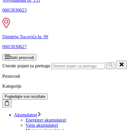
Vojvođanska br. 153
060/3030623
Dimitrija Tucovića br. 99
060/3030627
Naši proizvodi
Unesite pojam za pretragu
Proizvodi
Kategorije
Pogledajte sve rezultate
Akumulatori
Energizer akumulatori
Varta akumulatori