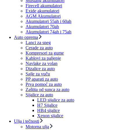
Mustang akumulatori
Firecell akumulatori
Exide akumulatori
AGM Akumulatori
Akumulatori 55ah i 60ah
Akumulatori 70ah
Akumulatori 74ah i 75ah
Auto oprema
Lanci za sneg
Cerade za auto
Kompresori za gume
Kablovi za paljenje
Navlake za volan
Dizalice za auto
Sajle za vuču
PP aparati za auto
Prva pomoć za auto
Zaštita od sunca za auto
Sijalice za auto
LED sijalice za auto
H7 Sijalice
HB4 sijalice
Xenon sijalice
Ulja i tečnosti
Motorna ulja