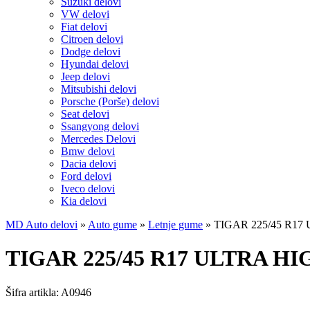
Suzuki delovi
VW delovi
Fiat delovi
Citroen delovi
Dodge delovi
Hyundai delovi
Jeep delovi
Mitsubishi delovi
Porsche (Porše) delovi
Seat delovi
Ssangyong delovi
Mercedes Delovi
Bmw delovi
Dacia delovi
Ford delovi
Iveco delovi
Kia delovi
MD Auto delovi
»
Auto gume
»
Letnje gume
»
TIGAR 225/45 R17
TIGAR 225/45 R17 ULTRA HI
Šifra artikla:
A0946