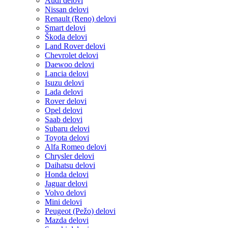
Audi delovi
Nissan delovi
Renault (Reno) delovi
Smart delovi
Škoda delovi
Land Rover delovi
Chevrolet delovi
Daewoo delovi
Lancia delovi
Isuzu delovi
Lada delovi
Rover delovi
Opel delovi
Saab delovi
Subaru delovi
Toyota delovi
Alfa Romeo delovi
Chrysler delovi
Daihatsu delovi
Honda delovi
Jaguar delovi
Volvo delovi
Mini delovi
Peugeot (Pežo) delovi
Mazda delovi