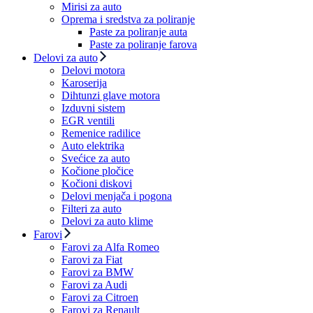
Mirisi za auto
Oprema i sredstva za poliranje
Paste za poliranje auta
Paste za poliranje farova
Delovi za auto
Delovi motora
Karoserija
Dihtunzi glave motora
Izduvni sistem
EGR ventili
Remenice radilice
Auto elektrika
Svećice za auto
Kočione pločice
Kočioni diskovi
Delovi menjača i pogona
Filteri za auto
Delovi za auto klime
Farovi
Farovi za Alfa Romeo
Farovi za Fiat
Farovi za BMW
Farovi za Audi
Farovi za Citroen
Farovi za Renault