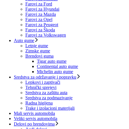
Farovi za Ford
Farovi za Hyundai
Farovi za Mazda
Farovi za Opel
Farovi za Peugeot
Farovi za Škoda
Farovi za Volkswagen
Auto gume
Letnje gume
Zimske gume
Brendovi guma
Tigar auto gume
Continental auto gume
Michelin auto gume
Sredstva za održavanje i popravku
Lepkovi i zaptivači
Tehnički sprejevi
Sredstva za zaštitu auta
Sredstva za podmazivanje
Radna higijena
Trake i izolacioni materijali
Mali servis automobila
Veliki servis automobila
Delovi po brendovima