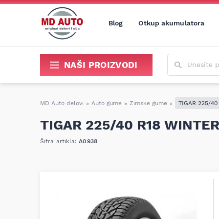
Blog
Otkup akumulatora
Unesite poja
NAŠI PROIZVODI
Sredstva za održavanje i popravku
MD Auto delovi
»
Auto gume
»
Zimske gume
»
TIGAR 225/40
TIGAR 225/40 R18 WINTER
Šifra artikla:
A0938