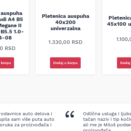
 auspuha
Pletenica auspuha
Pleteni
udi A4 B5
40x200
45x100 u
egane II
univerzalna
B5.5 1.0-
94-08
1.100
1.330,00
RSD
00
RSD
 korpu
Dodaj u korpu
Dodaj
odavnice auto delova i
Odlična usluga i ljub
upila sam više puta auto
tačan naziv i tip koč
oruka za proizvođača i
ali me je Miloš podse
proizvođača.