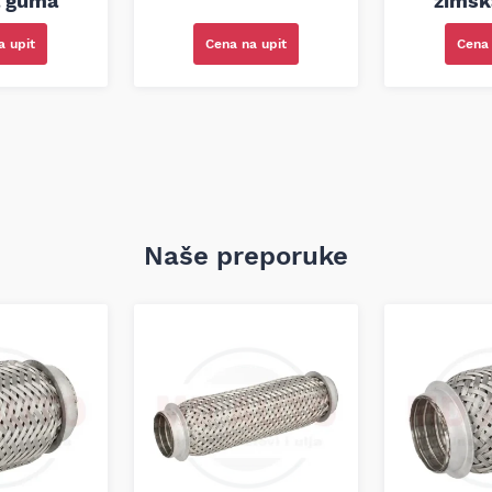
a guma
zimsk
a upit
Cena na upit
Cena 
Naše preporuke