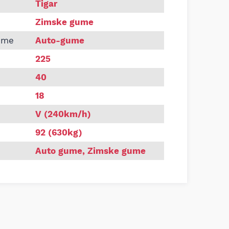
225/40 R18 WINTER 92V XL zimska guma
Tigar
Zimske gume
ume
Auto-gume
225
40
18
V (240km/h)
92 (630kg)
Auto gume
,
Zimske gume