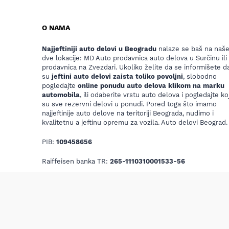
O NAMA
Najjeftiniji auto delovi u Beogradu
nalaze se baš na naš
dve lokacije: MD Auto prodavnica auto delova u Surčinu ili
prodavnica na Zvezdari. Ukoliko želite da se informišete da
su
jeftini auto delovi zaista toliko povoljni
, slobodno
pogledajte
online ponudu auto delova klikom na marku
automobila
, ili odaberite vrstu auto delova i pogledajte koj
su sve rezervni delovi u ponudi. Pored toga što imamo
najjeftinije auto delove na teritoriji Beograda, nudimo i
kvalitetnu a jeftinu opremu za vozila. Auto delovi Beograd.
PIB:
109458656
Raiffeisen banka TR:
265-1110310001533-56
Email:
mdautosurcin@yahoo.com
C