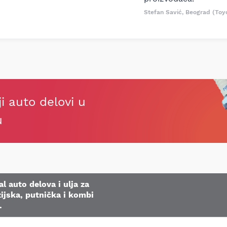
Stefan Savić, Beograd (Toy
ji auto delovi u
u
l auto delova i ulja za
ijska, putnička i kombi
.