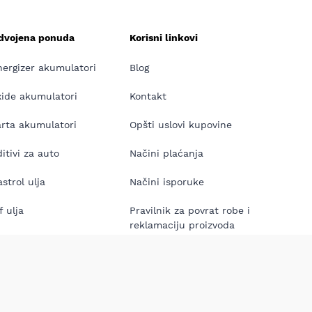
zdvojena ponuda
Korisni linkovi
nergizer akumulatori
Blog
xide akumulatori
Kontakt
arta akumulatori
Opšti uslovi kupovine
itivi za auto
Načini plaćanja
strol ulja
Načini isporuke
f ulja
Pravilnik za povrat robe i
reklamaciju proizvoda
neos ulja
 Sijalice
rs