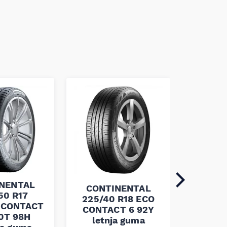
NENTAL
CONT
CONTINENTAL
50 R17
215
225/40 R18 ECO
 CONTACT
WINTE
CONTACT 6 92Y
0T 98H
4X4 T
letnja guma