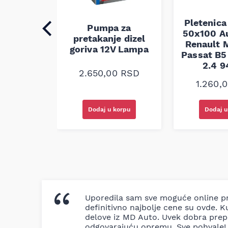
Pletenica
auspuha
Pumpa za
50x100 A
30
pretakanje dizel
Renault M
alna
goriva 12V Lampa
Passat B5 
2.4 
0
RSD
2.650,00
RSD
1.260,
korpu
Dodaj u korpu
Dodaj u
Uporedila sam sve moguće online pr
definitivno najbolje cene su ovde. K
delove iz MD Auto. Uvek dobra prep
odgovarajuću opremu. Sve pohvale!