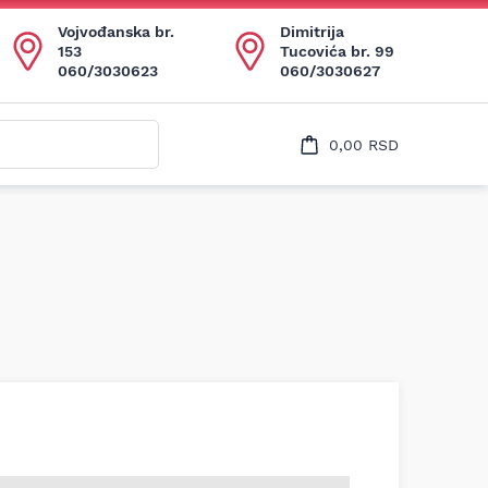
Uspešno ste dodali ovaj proizvod u vašu korpu.
Vojvođanska br.
Dimitrija
153
Tucovića br. 99
060/3030623
060/3030627
0,00
RSD