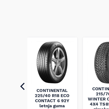
ENTAL
CONTI
CONTINENTAL
 R17
215/7
225/40 R18 ECO
ONTACT
WINTER 
CONTACT 6 92Y
 98H
4X4 TS8
letnja guma