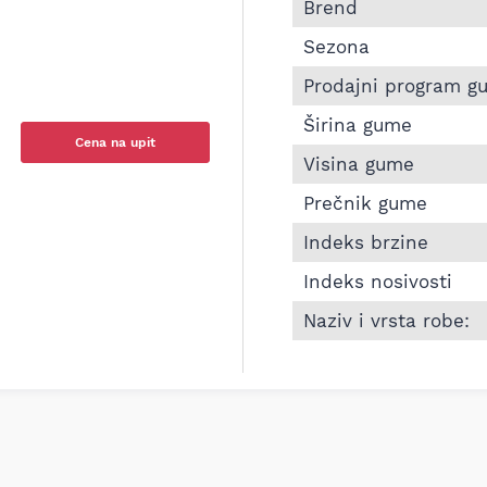
Informacije o TIGAR 
Brend
Sezona
Prodajni program g
Širina gume
Cena na upit
Visina gume
Prečnik gume
Indeks brzine
Indeks nosivosti
Naziv i vrsta robe: