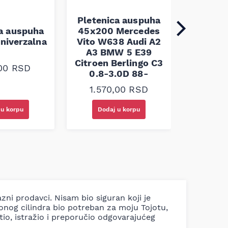
Pletenica auspuha
ca auspuha
45x200 Mercedes
Pleten
niverzalna
Vito W638 Audi A2
60x100 
A3 BMW 5 E39
Citroen Berlingo C3
,00
RSD
1.30
0.8-3.0D 88-
1.570,00
RSD
 u korpu
Dodaj u korpu
Doda
azni prodavci. Nisam bio siguran koji je
ionog cilindra bio potreban za moju Tojotu,
tio, istražio i preporučio odgovarajućeg