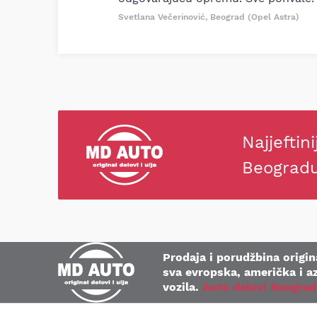
Svetlana Večerinović, Beograd (Opel Astra)
Najjeftini
Beograd
Prodaja i porudžbina origina
sva evropska, američka i az
vozila.
Auto delovi Beograd