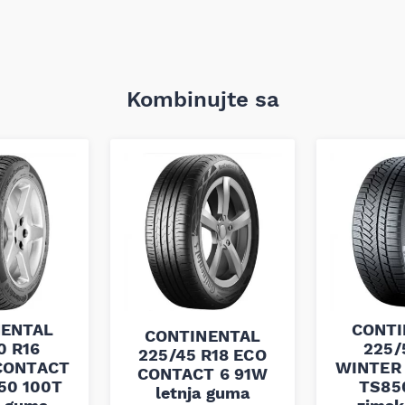
Kombinujte sa
NENTAL
CONTI
CONTINENTAL
0 R16
225/
225/45 R18 ECO
CONTACT
WINTER
CONTACT 6 91W
50 100T
TS85
letnja guma