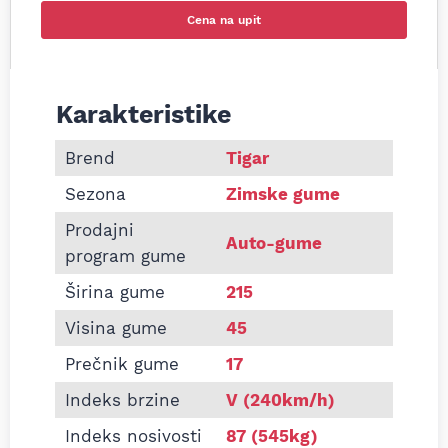
Cena na upit
Karakteristike
Informacije o TIGAR 215/45 R17 TAURUS WINTER 
Brend
Tigar
Sezona
Zimske gume
Prodajni
Auto-gume
program gume
Širina gume
215
Visina gume
45
Prečnik gume
17
Indeks brzine
V (240km/h)
Indeks nosivosti
87 (545kg)