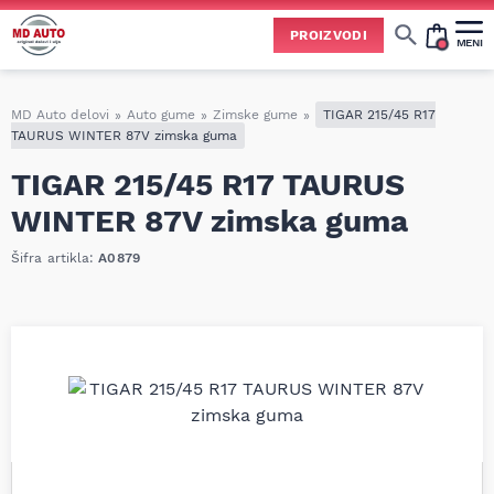
PROIZVODI
MENI
Cene svih vrsta ulja i aditiva trenutno su podložne čestim promenama
usled nestabilne situacije na tržištu i dešavanja na Bliskom istoku.
Zbog učestalih promena nabavnih cena, nije uvek moguće ažurirati cene na sajtu u realnom vremenu.
Molimo vas da pre poručivanja pozovete i proverite trenutno stanje i tačnu cenu.
MD Auto delovi
»
Auto gume
»
Zimske gume
»
TIGAR 215/45 R17
TAURUS WINTER 87V zimska guma
TIGAR 215/45 R17 TAURUS
WINTER 87V zimska guma
Šifra artikla:
A0879