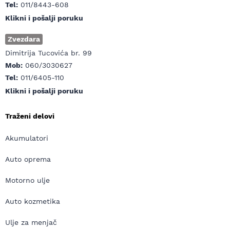
Tel:
011/8443-608
Klikni i pošalji poruku
Zvezdara
Dimitrija Tucovića br. 99
Mob:
060/3030627
Tel:
011/6405-110
Klikni i pošalji poruku
Traženi delovi
Akumulatori
Auto oprema
Motorno ulje
Auto kozmetika
Ulje za menjač