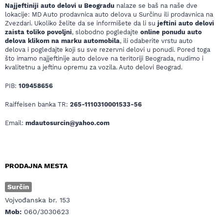
Najjeftiniji auto delovi u Beogradu
nalaze se baš na naše dve
lokacije: MD Auto prodavnica auto delova u Surčinu ili prodavnica na
Zvezdari. Ukoliko želite da se informišete da li su
jeftini auto delovi
zaista toliko povoljni
, slobodno pogledajte
online ponudu auto
delova klikom na marku automobila
, ili odaberite vrstu auto
delova i pogledajte koji su sve rezervni delovi u ponudi. Pored toga
što imamo najjeftinije auto delove na teritoriji Beograda, nudimo i
kvalitetnu a jeftinu opremu za vozila. Auto delovi Beograd.
PIB:
109458656
Raiffeisen banka TR:
265-1110310001533-56
Email:
mdautosurcin@yahoo.com
PRODAJNA MESTA
Surčin
Vojvođanska br. 153
Mob:
060/3030623