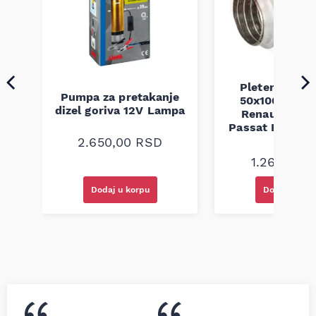
Pletenica au
Pumpa za pretakanje
50x100 Audi 
a
dizel goriva 12V Lampa
Renault Mega
Passat B5 B5.5 
94-08
2.650,00
RSD
1.260,00
R
Dodaj u korpu
Dodaj u kor