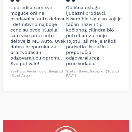
Uporedila sam sve
Odlična usluga i
moguće online
ljubazni prodavci.
prodavnice auto delova
Nisam bio siguran koji je
i definitivno najbolje
tačan naziv i tip
cene su ovde. Kupila
kočionog cilindra bio
sam više puta auto
potreban za moju
delove iz MD Auto. Uvek
Tojotu, ali me je Miloš
dobra preporuka za
podsetio, istražio i
proizvođača i
preporučio
odgovarajuću opremu.
odgovarajućeg
Sve pohvale!
proizvođača.
Svetlana Večerinović, Beograd
Stefan Savić, Beograd (Toyota
(Opel Astra)
RAV4)