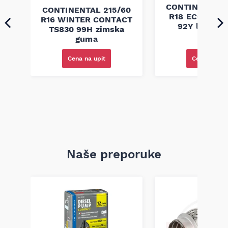
45
CONTINENTAL 
CONTINENTAL 215/60
R18 ECO CONT
R16 WINTER CONTACT
ja
92Y letnja 
TS830 99H zimska
guma
Cena na upi
Cena na upit
Naše preporuke