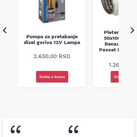
Pletenica au
Pumpa za pretakanje
50x100 Audi 
a
dizel goriva 12V Lampa
Renault Mega
Passat B5 B5.5 
94-08
2.650,00
RSD
1.260,00
R
Dodaj u korpu
Dodaj u kor