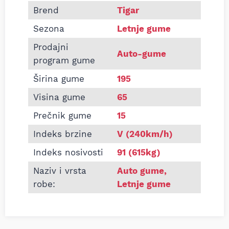
Informacije o TIGAR 195/65 R15 ORIUM HIGH PER
Brend
Tigar
Sezona
Letnje gume
Prodajni
Auto-gume
program gume
Širina gume
195
Visina gume
65
Prečnik gume
15
Indeks brzine
V (240km/h)
Indeks nosivosti
91 (615kg)
Naziv i vrsta
Auto gume
,
robe:
Letnje gume