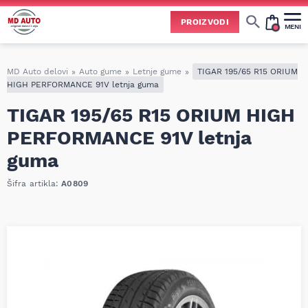
PROIZVODI
MENI
Cene svih vrsta ulja i aditiva trenutno su podložne čestim promenama
usled nestabilne situacije na tržištu i dešavanja na Bliskom istoku.
Zbog učestalih promena nabavnih cena, nije uvek moguće ažurirati cene na sajtu u realnom vremenu.
Molimo vas da pre poručivanja pozovete i proverite trenutno stanje i tačnu cenu.
MD Auto delovi
»
Auto gume
»
Letnje gume
»
TIGAR 195/65 R15 ORIUM
HIGH PERFORMANCE 91V letnja guma
TIGAR 195/65 R15 ORIUM HIGH
PERFORMANCE 91V letnja
guma
Šifra artikla:
A0809