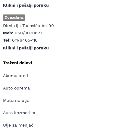
Klikni i pošalji poruku
Zvezdara
Dimitrija Tucovića br. 99
Mob:
060/3030627
Tel:
011/6405-110
Klikni i pošalji poruku
Traženi delovi
Akumulatori
Auto oprema
Motorno ulje
Auto kozmetika
Ulje za menjač