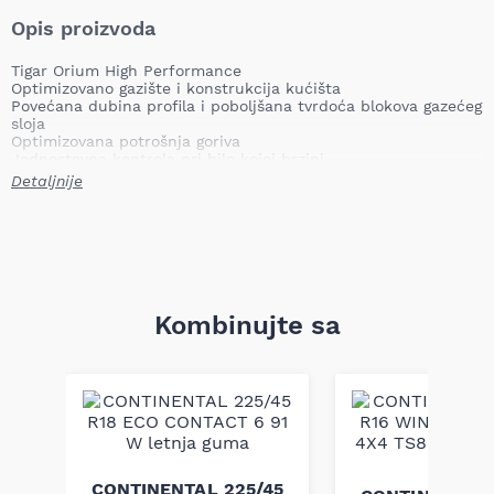
Opis proizvoda
Tigar Orium High Performance
Optimizovano gazište i konstrukcija kućišta
Povećana dubina profila i poboljšana tvrdoća blokova gazećeg
sloja
Optimizovana potrošnja goriva
Jednostavna kontrola pri bilo kojoj brzini
Snažne performanse na mokrom i suvom kolovozu
Detaljnije
Kombinujte sa
40
CONTINENTAL 225/45