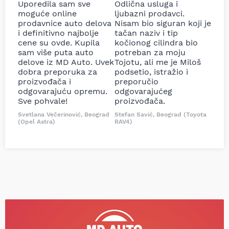
Uporedila sam sve
Odlična usluga i
moguće online
ljubazni prodavci.
prodavnice auto delova
Nisam bio siguran koji je
i definitivno najbolje
tačan naziv i tip
cene su ovde. Kupila
kočionog cilindra bio
sam više puta auto
potreban za moju
delove iz MD Auto. Uvek
Tojotu, ali me je Miloš
dobra preporuka za
podsetio, istražio i
proizvođača i
preporučio
odgovarajuću opremu.
odgovarajućeg
Sve pohvale!
proizvođača.
Svetlana Večerinović, Beograd
Stefan Savić, Beograd (Toyota
(Opel Astra)
RAV4)