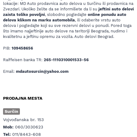
lokacije: MD Auto prodavnica auto delova u Surčinu ili prodavnica na
Zvezdari. Ukoliko želite da se informišete da li su
jeftini auto delovi
zaista toliko povoljni
, slobodno pogledajte
online ponudu auto
delova klikom na marku automobila
, ili odaberite vrstu auto
delova i pogledajte koji su sve rezervni delovi u ponudi. Pored toga
što imamo najjeftinije auto delove na teritoriji Beograda, nudimo i
kvalitetnu a jeftinu opremu za vozila. Auto delovi Beograd.
PIB:
109458656
Raiffeisen banka TR:
265-1110310001533-56
Email:
mdautosurcin@yahoo.com
PRODAJNA MESTA
Surčin
Vojvođanska br. 153
Mob:
060/3030623
Tel:
011/8443-608