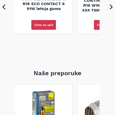
CONTINENTAL 
6
R18 ECO CONTACT 6
R16 WINTER C
91W letnja guma
4X4 TS850 100T
guma
Cena na upit
Cena na upi
Naše preporuke