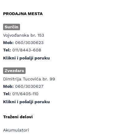
PRODAJNA MESTA
Surčin
Vojvođanska br. 153
Mob:
060/3030623
Tel:
011/8443-608
Klikni i pošalji poruku
Zvezdara
Dimitrija Tucovića br. 99
Mob:
060/3030627
Tel:
011/6405-110
Klikni i pošalji poruku
Traženi delovi
Akumulatori