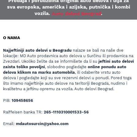
Prodaja i porudžbina original auto delova i ulja za
sva evropska, američka i azijska, putnička i kombi
vozila.
Auto delovi Beograd
.
O NAMA
Najjeftiniji auto delovi u Beogradu
nalaze se baš na naše dve
lokacije: MD Auto prodavnica auto delova u Surčinu ili prodavnica na
Zvezdari. Ukoliko želite da se informišete da li su
jeftini auto delovi
zaista toliko povoljni
, slobodno pogledajte
online ponudu auto
delova klikom na marku automobila
, ili odaberite vrstu auto
delova i pogledajte koji su sve rezervni delovi u ponudi. Pored toga
što imamo najjeftinije auto delove na teritoriji Beograda, nudimo i
kvalitetnu a jeftinu opremu za vozila. Auto delovi Beograd.
PIB:
109458656
Raiffeisen banka TR:
265-1110310001533-56
Email:
mdautosurcin@yahoo.com