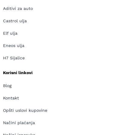
Aditivi za auto
Castrol ulja
Elf ulja
Eneos ulja
H7 Sijalice
Korisni linkovi
Blog
Kontakt
Opšti uslovi kupovine
Načini plaćanja