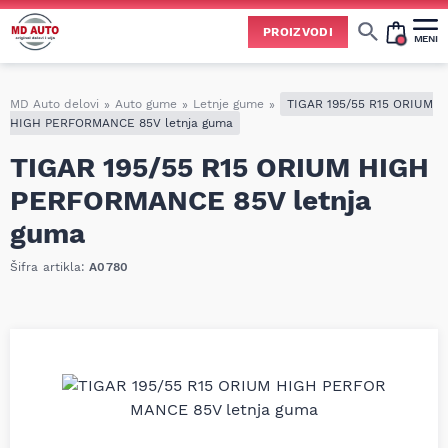
PROIZVODI
MENI
Cene svih vrsta ulja i aditiva trenutno su podložne čestim promenama
usled nestabilne situacije na tržištu i dešavanja na Bliskom istoku.
Zbog učestalih promena nabavnih cena, nije uvek moguće ažurirati cene na sajtu u realnom vremenu.
Molimo vas da pre poručivanja pozovete i proverite trenutno stanje i tačnu cenu.
MD Auto delovi
»
Auto gume
»
Letnje gume
»
TIGAR 195/55 R15 ORIUM
HIGH PERFORMANCE 85V letnja guma
TIGAR 195/55 R15 ORIUM HIGH
PERFORMANCE 85V letnja
guma
Šifra artikla:
A0780