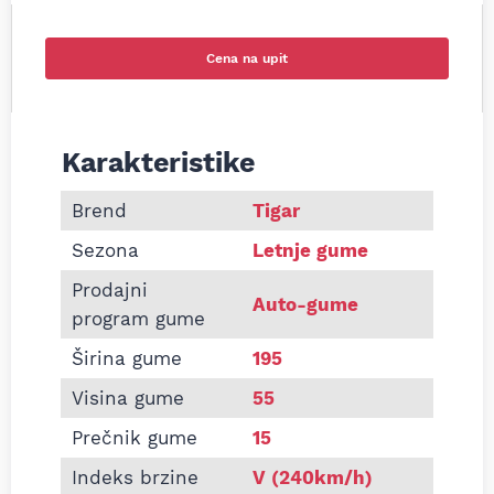
Cena na upit
Karakteristike
Informacije o TIGAR 195/55 R15 ORIUM HIGH PE
Brend
Tigar
Sezona
Letnje gume
Prodajni
Auto-gume
program gume
Širina gume
195
Visina gume
55
Prečnik gume
15
Indeks brzine
V (240km/h)