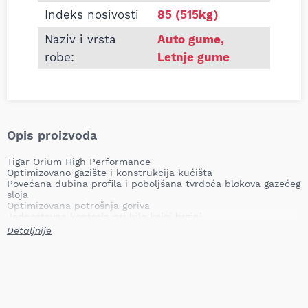
Indeks nosivosti
85 (515kg)
Naziv i vrsta
Auto gume
,
robe:
Letnje gume
Opis proizvoda
Tigar Orium High Performance
Optimizovano gazište i konstrukcija kućišta
Povećana dubina profila i poboljšana tvrdoća blokova gazećeg
sloja
Optimizovana potrošnja goriva
Jednostavna kontrola pri bilo kojoj brzini
Snažne performanse na mokrom i suvom kolovozu
Detaljnije