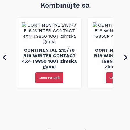
Kombinujte sa
45
CONTINENTAL 215/70
CONTINENTAL 
 5
R16 WINTER CONTACT
R16 WINTER C
ja
4X4 TS850 100T zimska
TS850P 4X4
guma
zimska gu
Cena na upit
Cena na upi