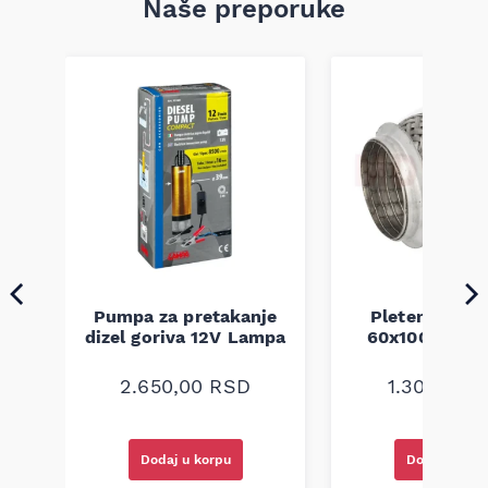
Naše preporuke
Pumpa za pretakanje
Pletenica au
a
dizel goriva 12V Lampa
60x100 unive
2.650,00
RSD
1.300,00
R
Dodaj u korpu
Dodaj u kor