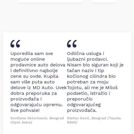
Uporedila sam sve
Odlična usluga i
moguće online
ljubazni prodavci.
prodavnice auto delova
Nisam bio siguran koji je
i definitivno najbolje
tačan naziv i tip
cene su ovde. Kupila
kočionog cilindra bio
sam više puta auto
potreban za moju
delove iz MD Auto. Uvek
Tojotu, ali me je Miloš
dobra preporuka za
podsetio, istražio i
proizvođača i
preporučio
odgovarajuću opremu.
odgovarajućeg
Sve pohvale!
proizvođača.
Svetlana Večerinović, Beograd
Stefan Savić, Beograd (Toyota
(Opel Astra)
RAV4)