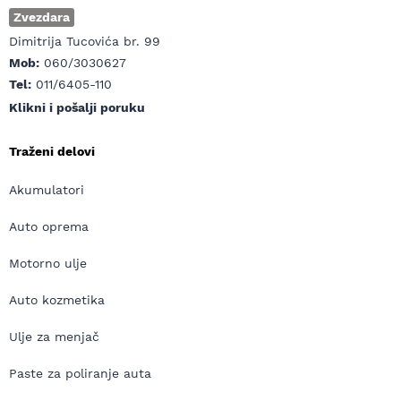
Zvezdara
Dimitrija Tucovića br. 99
Mob:
060/3030627
Tel:
011/6405-110
Klikni i pošalji poruku
Traženi delovi
Akumulatori
Auto oprema
Motorno ulje
Auto kozmetika
Ulje za menjač
Paste za poliranje auta