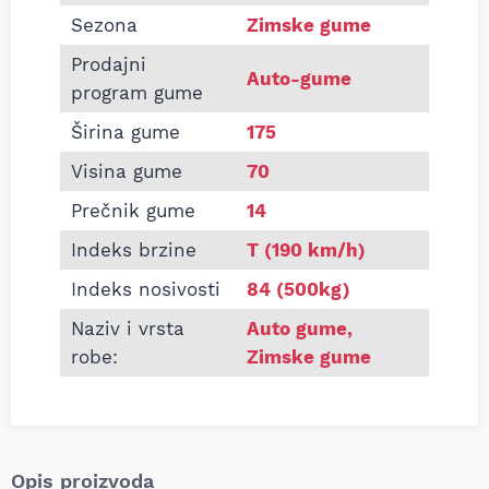
Sezona
Zimske gume
Prodajni
Auto-gume
program gume
Širina gume
175
Visina gume
70
Prečnik gume
14
Indeks brzine
T (190 km/h)
Indeks nosivosti
84 (500kg)
Naziv i vrsta
Auto gume
,
robe:
Zimske gume
Opis proizvoda