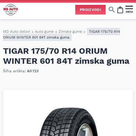
Uspešno ste dodali ovaj proizvod u vašu korpu.
PROIZVODI
MENI
Cene svih vrsta ulja i aditiva trenutno su podložne čestim promenama
usled nestabilne situacije na tržištu i dešavanja na Bliskom istoku.
Zbog učestalih promena nabavnih cena, nije uvek moguće ažurirati cene na sajtu u realnom vremenu.
Molimo vas da pre poručivanja pozovete i proverite trenutno stanje i tačnu cenu.
MD Auto delovi
»
Auto gume
»
Zimske gume
»
TIGAR 175/70 R14
ORIUM WINTER 601 84T zimska guma
TIGAR 175/70 R14 ORIUM
WINTER 601 84T zimska guma
Šifra artikla:
A0723