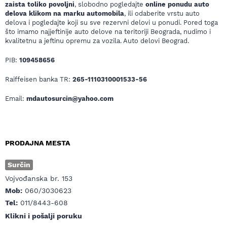
zaista toliko povoljni
, slobodno pogledajte
online ponudu auto
delova klikom na marku automobila
, ili odaberite vrstu auto
delova i pogledajte koji su sve rezervni delovi u ponudi. Pored toga
što imamo najjeftinije auto delove na teritoriji Beograda, nudimo i
kvalitetnu a jeftinu opremu za vozila. Auto delovi Beograd.
PIB:
109458656
Raiffeisen banka TR:
265-1110310001533-56
Email:
mdautosurcin@yahoo.com
PRODAJNA MESTA
Surčin
Vojvođanska br. 153
Mob:
060/3030623
Tel:
011/8443-608
Klikni i pošalji poruku