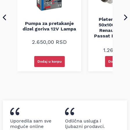
Pletenica au
Pumpa za pretakanje
50x100 Audi 
a
dizel goriva 12V Lampa
Renault Mega
Passat B5 B5.5 
94-08
2.650,00
RSD
1.260,00
R
Dodaj u korpu
Dodaj u kor
Uporedila sam sve
Odlična usluga i
moguće online
ljubazni prodavci.