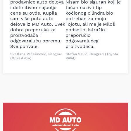
prodavnice auto delova
Nisam bio siguran koji je
i definitivno najbolje
tačan naziv i tip
cene su ovde. Kupila
kočionog cilindra bio
sam više puta auto
potreban za moju
delove iz MD Auto. Uvek
Tojotu, ali me je Miloš
dobra preporuka za
podsetio, istražio i
proizvođača i
preporučio
odgovarajuću opremu.
odgovarajućeg
Sve pohvale!
proizvođača.
Svetlana Večerinović, Beograd
Stefan Savić, Beograd (Toyota
(Opel Astra)
RAV4)