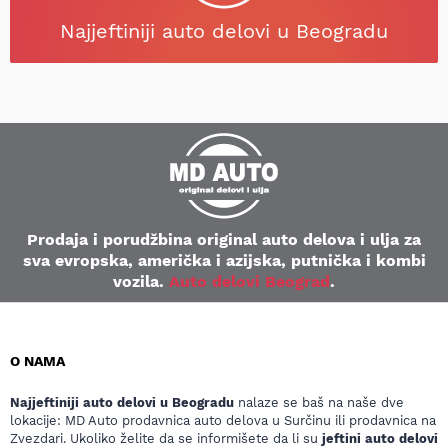
Najjeftiniji auto delovi u Beogradu
Prodaja i porudžbina original auto delova i ulja za
sva evropska, američka i azijska, putnička i kombi
vozila.
Auto delovi Beograd
.
O NAMA
Najjeftiniji auto delovi u Beogradu
nalaze se baš na naše dve
lokacije: MD Auto prodavnica auto delova u Surčinu ili prodavnica na
Zvezdari. Ukoliko želite da se informišete da li su
jeftini auto delovi