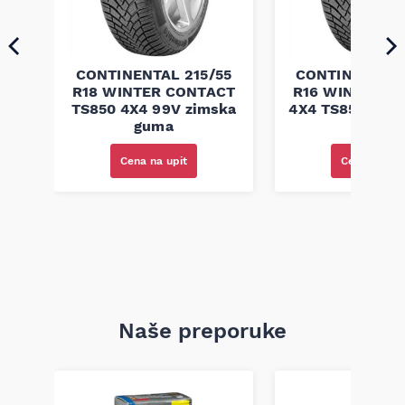
45
CONTINENTAL 215/55
CONTINENTAL 
R18 WINTER CONTACT
R16 WINTER C
ja
TS850 4X4 99V zimska
4X4 TS850 100T
guma
guma
Cena na upit
Cena na upi
Naše preporuke