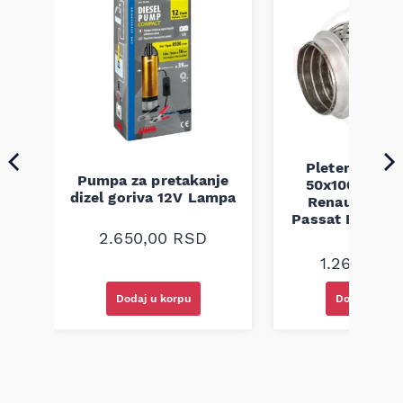
Pletenica au
Pumpa za pretakanje
50x100 Audi 
a
dizel goriva 12V Lampa
Renault Mega
Passat B5 B5.5 
94-08
2.650,00
RSD
1.260,00
R
Dodaj u korpu
Dodaj u kor