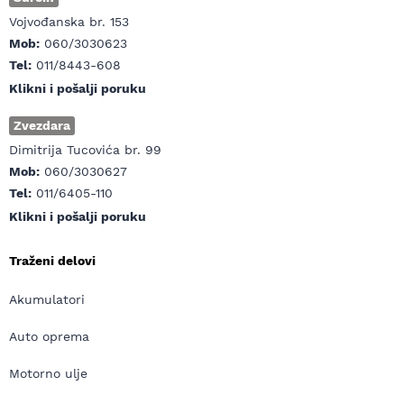
Vojvođanska br. 153
Mob:
060/3030623
Tel:
011/8443-608
Klikni i pošalji poruku
Zvezdara
Dimitrija Tucovića br. 99
Mob:
060/3030627
Tel:
011/6405-110
Klikni i pošalji poruku
Traženi delovi
Akumulatori
Auto oprema
Motorno ulje