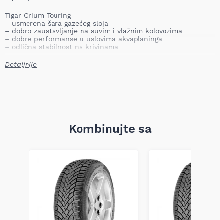
Tigar Orium Touring
– usmerena šara gazećeg sloja
– dobro zaustavljanje na suvim i vlažnim kolovozima
– dobre performanse u uslovima akvaplaninga
– odlična stabilnost na krivinama
Detaljnije
Kombinujte sa