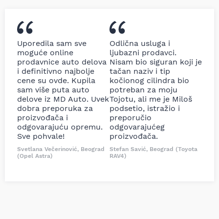
Uporedila sam sve
Odlična usluga i
moguće online
ljubazni prodavci.
prodavnice auto delova
Nisam bio siguran koji je
i definitivno najbolje
tačan naziv i tip
cene su ovde. Kupila
kočionog cilindra bio
sam više puta auto
potreban za moju
delove iz MD Auto. Uvek
Tojotu, ali me je Miloš
dobra preporuka za
podsetio, istražio i
proizvođača i
preporučio
odgovarajuću opremu.
odgovarajućeg
Sve pohvale!
proizvođača.
Svetlana Večerinović, Beograd
Stefan Savić, Beograd (Toyota
(Opel Astra)
RAV4)