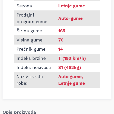
Sezona
Letnje gume
Prodajni
Auto-gume
program gume
Širina gume
165
Visina gume
70
Prečnik gume
14
Indeks brzine
T (190 km/h)
Indeks nosivosti
81 (462kg)
Naziv i vrsta
Auto gume
,
robe:
Letnje gume
Opis proizvoda