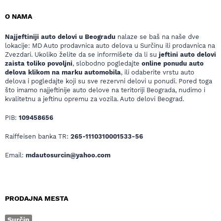
O NAMA
Najjeftiniji auto delovi u Beogradu
nalaze se baš na naše dve
lokacije: MD Auto prodavnica auto delova u Surčinu ili prodavnica na
Zvezdari. Ukoliko želite da se informišete da li su
jeftini auto delovi
zaista toliko povoljni
, slobodno pogledajte
online ponudu auto
delova klikom na marku automobila
, ili odaberite vrstu auto
delova i pogledajte koji su sve rezervni delovi u ponudi. Pored toga
što imamo najjeftinije auto delove na teritoriji Beograda, nudimo i
kvalitetnu a jeftinu opremu za vozila. Auto delovi Beograd.
PIB:
109458656
Raiffeisen banka TR:
265-1110310001533-56
Email:
mdautosurcin@yahoo.com
PRODAJNA MESTA
Surčin