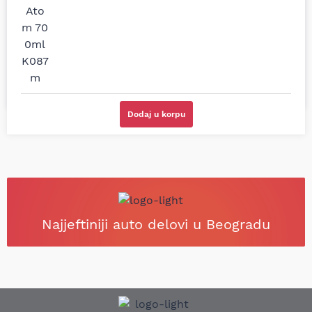
dobra preporuka za
podsetio, istražio i
proizvođača i
preporučio
odgovarajuću opremu.
odgovarajućeg
Sve pohvale!
proizvođača.
Svetlana Večerinović, Beograd
Stefan Savić, Beograd (Toyota
(Opel Astra)
RAV4)
Dodaj u korpu
Najjeftiniji auto delovi u Beogradu