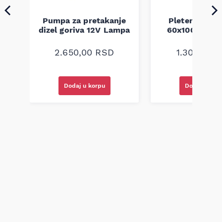
Pumpa za pretakanje
Pletenica au
a
dizel goriva 12V Lampa
60x100 unive
2.650,00
RSD
1.300,00
R
Dodaj u korpu
Dodaj u kor