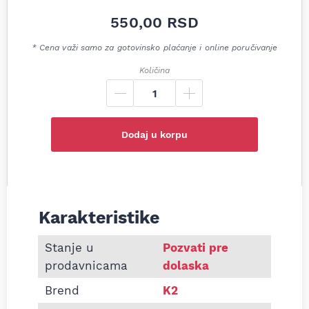
550,00
RSD
* Cena važi samo za gotovinsko plaćanje i online poručivanje
Količina
Dodaj u korpu
Karakteristike
Informacije o Tečnost za poliranje K2 SPID WAX 
Stanje u
Pozvati pre
prodavnicama
dolaska
Brend
K2