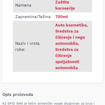
Zaštita
Namena
karoserije
Zapremina/Težina
700ml
Auto kozmetika
,
Sredstva za
čišćenje i negu
Naziv i vrsta
automobila
,
robe:
Sredstva za
čišćenje
spoljašnosti
automobila
Opis proizvoda
K2 SPID WAX je tečni sintetički vosak dizajniran za brzo i