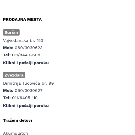
PRODAJNA MESTA
Surčin
Vojvođanska br. 153
Mob:
060/3030623
Tel:
011/8443-608
Klikni i pošalji poruku
Zvezdara
Dimitrija Tucovića br. 99
Mob:
060/3030627
Tel:
011/6405-110
Klikni i pošalji poruku
Traženi delovi
Akumulatori