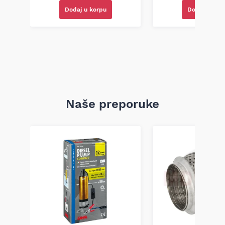
Pakovanje:
Dodaj u korpu
Dodaj u kor
Dostupan u bočici sa raspršivačem od 700ml, što omogućava
jednostavnu i preciznu primenu.
K2 Nuta triger sprej za stakla 700ml (K5071)
K2 Nuta je efikasno sredstvo za čišćenje staklenih i drugih
glatkih površina na vašem vozilu. Njegova formula omogućava
brzo uklanjanje prljavštine, masnoće i tragova nikotina,
ostavljajući površine kristalno čistim bez tragova.
Naše preporuke
#BBD0E0
»