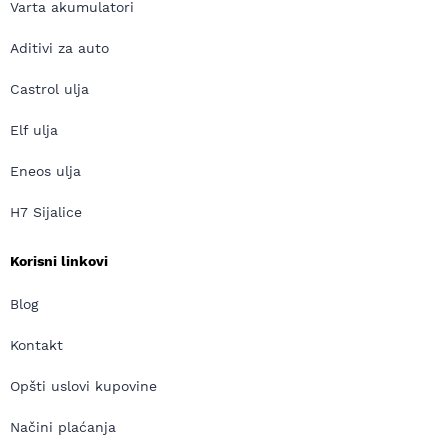
Varta akumulatori
Aditivi za auto
Castrol ulja
Elf ulja
Eneos ulja
H7 Sijalice
Korisni linkovi
Blog
Kontakt
Opšti uslovi kupovine
Načini plaćanja