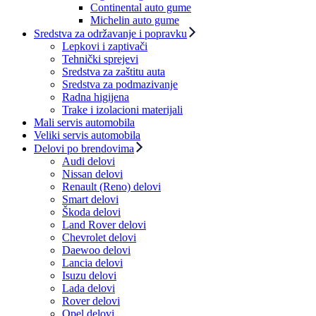
Continental auto gume
Michelin auto gume
Sredstva za održavanje i popravku
Lepkovi i zaptivači
Tehnički sprejevi
Sredstva za zaštitu auta
Sredstva za podmazivanje
Radna higijena
Trake i izolacioni materijali
Mali servis automobila
Veliki servis automobila
Delovi po brendovima
Audi delovi
Nissan delovi
Renault (Reno) delovi
Smart delovi
Škoda delovi
Land Rover delovi
Chevrolet delovi
Daewoo delovi
Lancia delovi
Isuzu delovi
Lada delovi
Rover delovi
Opel delovi