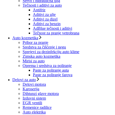
Servo i hidraulična ulja
Tečnosti i aditivi za auto
Antifriz
Aditivi za ulje
Aditivi za dizel
Aditivi za benzin
AdBlue tečnosti i aditivi
Tečnost za pranje vetrobrana
Auto kozmetika
Pribor za pranje
Sredstva za čišćenje i negu
Sprejevi za dezinfekciju auto klime
Zimska auto kozmetika
Mirisi za auto
Oprema i sredstva za poliranje
Paste za poliranje auta
Paste za poliranje farova
Delovi za auto
Delovi motora
Karoserija
Dihtunzi glave motora
Izduvni sistem
EGR ventili
Remenice radilice
Auto elektrika