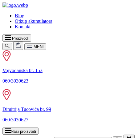
Blog
Otkup akumulatora
Kontakt
Proizvodi
MENI
Vojvođanska br. 153
060/3030623
Dimitrija Tucovića br. 99
060/3030627
Naši proizvodi