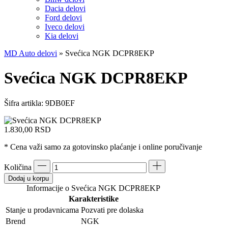
Dacia delovi
Ford delovi
Iveco delovi
Kia delovi
MD Auto delovi
»
Svećica NGK DCPR8EKP
Svećica NGK DCPR8EKP
Šifra artikla:
9DB0EF
1.830,00
RSD
* Cena važi samo za gotovinsko plaćanje i online poručivanje
Količina
Dodaj u korpu
Informacije o Svećica NGK DCPR8EKP
Karakteristike
Stanje u prodavnicama
Pozvati pre dolaska
Brend
NGK