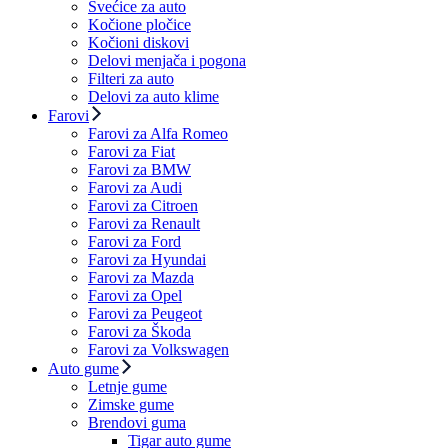
Svećice za auto
Kočione pločice
Kočioni diskovi
Delovi menjača i pogona
Filteri za auto
Delovi za auto klime
Farovi
Farovi za Alfa Romeo
Farovi za Fiat
Farovi za BMW
Farovi za Audi
Farovi za Citroen
Farovi za Renault
Farovi za Ford
Farovi za Hyundai
Farovi za Mazda
Farovi za Opel
Farovi za Peugeot
Farovi za Škoda
Farovi za Volkswagen
Auto gume
Letnje gume
Zimske gume
Brendovi guma
Tigar auto gume