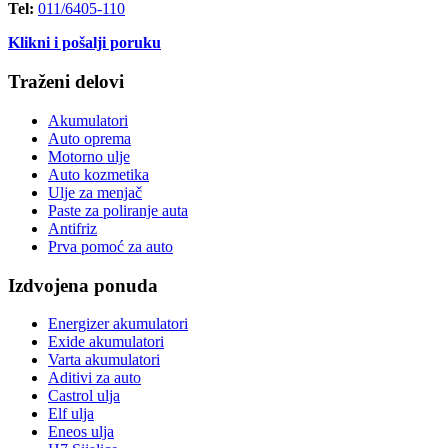
Tel:
011/6405-110
Klikni i pošalji poruku
Traženi delovi
Akumulatori
Auto oprema
Motorno ulje
Auto kozmetika
Ulje za menjač
Paste za poliranje auta
Antifriz
Prva pomoć za auto
Izdvojena ponuda
Energizer akumulatori
Exide akumulatori
Varta akumulatori
Aditivi za auto
Castrol ulja
Elf ulja
Eneos ulja