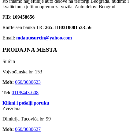
što imamo najjeftinije auto delove na teritoriji Beograda, nudimo i
kvalitetnu a jeftinu opremu za vozila. Auto delovi Beograd.
PIB:
109458656
Raiffeisen banka TR:
265-1110310001533-56
Email:
mdautosurcin@yahoo.com
PRODAJNA MESTA
Surčin
Vojvođanska br. 153
Mob:
060/3030623
Tel:
011/8443-608
Klikni i pošalji poruku
Zvezdara
Dimitrija Tucovića br. 99
Mob:
060/3030627