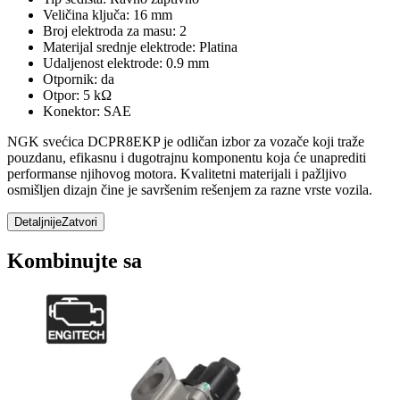
Veličina ključa: 16 mm
Broj elektroda za masu: 2
Materijal srednje elektrode: Platina
Udaljenost elektrode: 0.9 mm
Otpornik: da
Otpor: 5 kΩ
Konektor: SAE
NGK svećica DCPR8EKP je odličan izbor za vozače koji traže
pouzdanu, efikasnu i dugotrajnu komponentu koja će unaprediti
performanse njihovog motora. Kvalitetni materijali i pažljivo
osmišljen dizajn čine je savršenim rešenjem za razne vrste vozila.
Detaljnije
Zatvori
Kombinujte sa