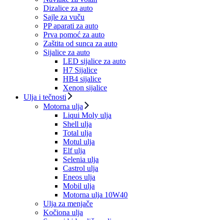
Dizalice za auto
Sajle za vuču
PP aparati za auto
Prva pomoć za auto
Zaštita od sunca za auto
Sijalice za auto
LED sijalice za auto
H7 Sijalice
HB4 sijalice
Xenon sijalice
Ulja i tečnosti
Motorna ulja
Liqui Moly ulja
Shell ulja
Total ulja
Motul ulja
Elf ulja
Selenia ulja
Castrol ulja
Eneos ulja
Mobil ulja
Motorna ulja 10W40
Ulja za menjače
Kočiona ulja