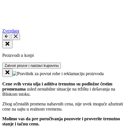
Zvezdara
Proizvodi u korpi
Zatvori prozor i nastavi kupovinu
Cene svih vrsta ulja i aditiva trenutno su podložne čestim
promenama
usled nestabilne situacije na tržištu i dešavanja na
Bliskom istoku.
Zbog učestalih promena nabavnih cena, nije uvek moguće ažurirati
cene na sajtu u realnom vremenu.
Molimo vas da pre poručivanja pozovete i proverite trenutno
stanje i tačnu cenu.