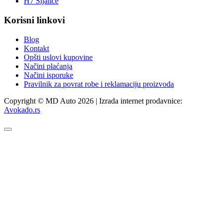
H7 Sijalice
Korisni linkovi
Blog
Kontakt
Opšti uslovi kupovine
Načini plaćanja
Načini isporuke
Pravilnik za povrat robe i reklamaciju proizvoda
Copyright © MD Auto 2026 | Izrada internet prodavnice:
Avokado.rs