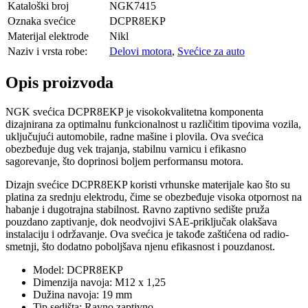
Kataloški broj
NGK7415
Oznaka svećice
DCPR8EKP
Materijal elektrode
Nikl
Naziv i vrsta robe:
Delovi motora
,
Svećice za auto
Opis proizvoda
NGK svećica DCPR8EKP je visokokvalitetna komponenta
dizajnirana za optimalnu funkcionalnost u različitim tipovima vozila,
uključujući automobile, radne mašine i plovila. Ova svećica
obezbeđuje dug vek trajanja, stabilnu varnicu i efikasno
sagorevanje, što doprinosi boljem performansu motora.
Dizajn svećice DCPR8EKP koristi vrhunske materijale kao što su
platina za srednju elektrodu, čime se obezbeđuje visoka otpornost na
habanje i dugotrajna stabilnost. Ravno zaptivno sedište pruža
pouzdano zaptivanje, dok neodvojivi SAE-priključak olakšava
instalaciju i održavanje. Ova svećica je takođe zaštićena od radio-
smetnji, što dodatno poboljšava njenu efikasnost i pouzdanost.
Model: DCPR8EKP
Dimenzija navoja: M12 x 1,25
Dužina navoja: 19 mm
Tip sedišta: Ravno zaptivno