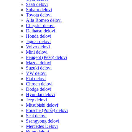
Saab delovi
Subaru delovi
Toyota delovi
Alfa Romeo delovi
Chrysler delovi
Daihatsu delovi
Honda delovi
Jaguar delovi
Volvo delovi
Mini delovi
Peugeot (Pežo) delovi
Mazda delovi
Suzuki delovi
VW delovi
Fiat delovi
Citroen delovi
Dodge delovi
Hyundai delovi
Jeep delovi
Mitsubishi delovi
Porsche (Porše) delovi
Seat delovi
Ssangyong delovi
Mercedes Delovi
Bmw delovi