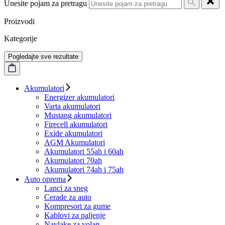
Unesite pojam za pretragu
Proizvodi
Kategorije
Pogledajte sve rezultate
Akumulatori
Energizer akumulatori
Varta akumulatori
Mustang akumulatori
Firecell akumulatori
Exide akumulatori
AGM Akumulatori
Akumulatori 55ah i 60ah
Akumulatori 70ah
Akumulatori 74ah i 75ah
Auto oprema
Lanci za sneg
Cerade za auto
Kompresori za gume
Kablovi za paljenje
Navlake za volan