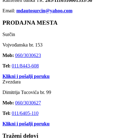
Raiffeisen banka TR:
265-1110310001533-56
Email:
mdautosurcin@yahoo.com
PRODAJNA MESTA
Surčin
Vojvođanska br. 153
Mob:
060/3030623
Tel:
011/8443-608
Klikni i pošalji poruku
Zvezdara
Dimitrija Tucovića br. 99
Mob:
060/3030627
Tel:
011/6405-110
Klikni i pošalji poruku
Traženi delovi