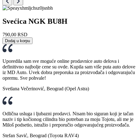
Svećica NGK BU8H
790,00
RSD
Dodaj u korpu
Uporedila sam sve moguće online prodavnice auto delova i
definitivno najbolje cene su ovde. Kupila sam više puta auto delove
iz MD Auto. Uvek dobra preporuka za proizvođača i odgovarajuću
opremu. Sve pohvale!
Svetlana Večerinović, Beograd (Opel Astra)
Odlična usluga i ljubazni prodavci. Nisam bio siguran koji je tačan
naziv i tip kočionog cilindra bio potreban za moju Tojotu, ali me je
Miloš podsetio, istražio i preporučio odgovarajućeg proizvođača.
Stefan Savić, Beograd (Toyota RAV4)