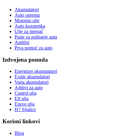
Akumulatori
Auto oprema
Motorno ulje
Auto kozmetika
Ulje za menjač
Paste za poliranje auta
Antifriz
Prva pomoć za auto
Izdvojena ponuda
Energizer akumulatori
Exide akumulatori
Varta akumulatori
Aditivi za auto
Castrol ulja
Elf ulja
Eneos ulja
H7 Sijalice
Korisni linkovi
Blog