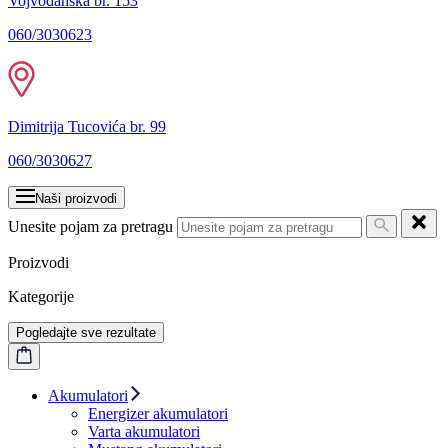
Vojvođanska br. 153
060/3030623
Dimitrija Tucovića br. 99
060/3030627
Naši proizvodi
Unesite pojam za pretragu
Proizvodi
Kategorije
Pogledajte sve rezultate
Akumulatori
Energizer akumulatori
Varta akumulatori