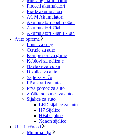
Mustang akumulatori
Firecell akumulatori
Exide akumulatori
AGM Akumulatori
Akumulatori 55ah i 60ah
Akumulatori 70ah
Akumulatori 74ah i 75ah
Auto oprema
Lanci za sneg
Cerade za auto
Kompresori za gume
Kablovi za paljenje
Navlake za volan
Dizalice za auto
Sajle za vuču
PP aparati za auto
Prva pomoć za auto
Zaštita od sunca za auto
Sijalice za auto
LED sijalice za auto
H7 Sijalice
HB4 sijalice
Xenon sijalice
Ulja i tečnosti
Motorna ulja