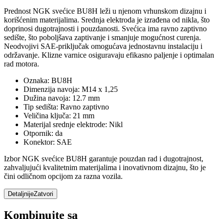
Prednost NGK svećice BU8H leži u njenom vrhunskom dizajnu i
korišćenim materijalima. Srednja elektroda je izrađena od nikla, što
doprinosi dugotrajnosti i pouzdanosti. Svećica ima ravno zaptivno
sedište, što poboljšava zaptivanje i smanjuje mogućnost curenja.
Neodvojivi SAE-priključak omogućava jednostavnu instalaciju i
održavanje. Klizne varnice osiguravaju efikasno paljenje i optimalan
rad motora.
Oznaka: BU8H
Dimenzija navoja: M14 x 1,25
Dužina navoja: 12.7 mm
Tip sedišta: Ravno zaptivno
Veličina ključa: 21 mm
Materijal srednje elektrode: Nikl
Otpornik: da
Konektor: SAE
Izbor NGK svećice BU8H garantuje pouzdan rad i dugotrajnost,
zahvaljujući kvalitetnim materijalima i inovativnom dizajnu, što je
čini odličnom opcijom za razna vozila.
Detaljnije
Zatvori
Kombinujte sa