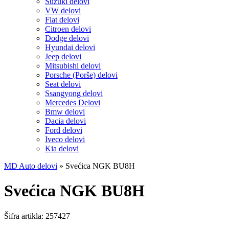
Suzuki delovi
VW delovi
Fiat delovi
Citroen delovi
Dodge delovi
Hyundai delovi
Jeep delovi
Mitsubishi delovi
Porsche (Porše) delovi
Seat delovi
Ssangyong delovi
Mercedes Delovi
Bmw delovi
Dacia delovi
Ford delovi
Iveco delovi
Kia delovi
MD Auto delovi
»
Svećica NGK BU8H
Svećica NGK BU8H
Šifra artikla:
257427