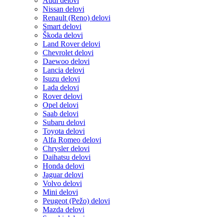
Audi delovi
Nissan delovi
Renault (Reno) delovi
Smart delovi
Škoda delovi
Land Rover delovi
Chevrolet delovi
Daewoo delovi
Lancia delovi
Isuzu delovi
Lada delovi
Rover delovi
Opel delovi
Saab delovi
Subaru delovi
Toyota delovi
Alfa Romeo delovi
Chrysler delovi
Daihatsu delovi
Honda delovi
Jaguar delovi
Volvo delovi
Mini delovi
Peugeot (Pežo) delovi
Mazda delovi