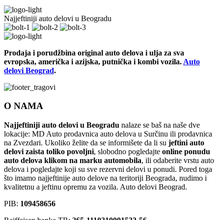
Najjeftiniji auto delovi u Beogradu
Prodaja i porudžbina original auto delova i ulja za sva
evropska, američka i azijska, putnička i kombi vozila.
Auto
delovi Beograd
.
O NAMA
Najjeftiniji auto delovi u Beogradu
nalaze se baš na naše dve
lokacije: MD Auto prodavnica auto delova u Surčinu ili prodavnica
na Zvezdari. Ukoliko želite da se informišete da li su
jeftini auto
delovi zaista toliko povoljni
, slobodno pogledajte
online ponudu
auto delova klikom na marku automobila
, ili odaberite vrstu auto
delova i pogledajte koji su sve rezervni delovi u ponudi. Pored toga
što imamo najjeftinije auto delove na teritoriji Beograda, nudimo i
kvalitetnu a jeftinu opremu za vozila. Auto delovi Beograd.
PIB:
109458656