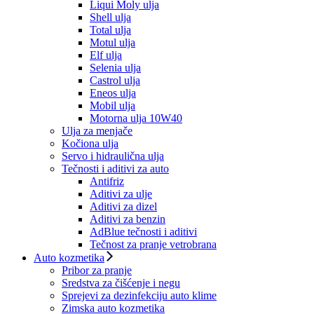
Liqui Moly ulja
Shell ulja
Total ulja
Motul ulja
Elf ulja
Selenia ulja
Castrol ulja
Eneos ulja
Mobil ulja
Motorna ulja 10W40
Ulja za menjače
Kočiona ulja
Servo i hidraulična ulja
Tečnosti i aditivi za auto
Antifriz
Aditivi za ulje
Aditivi za dizel
Aditivi za benzin
AdBlue tečnosti i aditivi
Tečnost za pranje vetrobrana
Auto kozmetika
Pribor za pranje
Sredstva za čišćenje i negu
Sprejevi za dezinfekciju auto klime
Zimska auto kozmetika