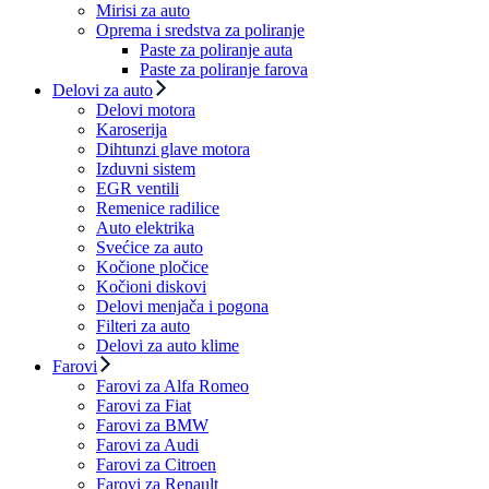
Mirisi za auto
Oprema i sredstva za poliranje
Paste za poliranje auta
Paste za poliranje farova
Delovi za auto
Delovi motora
Karoserija
Dihtunzi glave motora
Izduvni sistem
EGR ventili
Remenice radilice
Auto elektrika
Svećice za auto
Kočione pločice
Kočioni diskovi
Delovi menjača i pogona
Filteri za auto
Delovi za auto klime
Farovi
Farovi za Alfa Romeo
Farovi za Fiat
Farovi za BMW
Farovi za Audi
Farovi za Citroen
Farovi za Renault