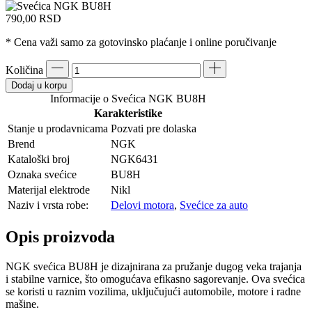
790,00
RSD
* Cena važi samo za gotovinsko plaćanje i online poručivanje
Količina
Dodaj u korpu
Informacije o Svećica NGK BU8H
Karakteristike
Stanje u prodavnicama
Pozvati pre dolaska
Brend
NGK
Kataloški broj
NGK6431
Oznaka svećice
BU8H
Materijal elektrode
Nikl
Naziv i vrsta robe:
Delovi motora
,
Svećice za auto
Opis proizvoda
NGK svećica BU8H je dizajnirana za pružanje dugog veka trajanja
i stabilne varnice, što omogućava efikasno sagorevanje. Ova svećica
se koristi u raznim vozilima, uključujući automobile, motore i radne
mašine.