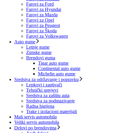
Farovi za Ford
Farovi za Hyundai
Farovi za Mazda
Farovi za Opel
Farovi za Peugeot
Farovi za Škoda
Farovi za Volkswagen
Auto gume
Letnje gume
Zimske gume
Brendovi guma
Tigar auto gume
Continental auto gume
Michelin auto gume
Sredstva za održavanje i popravku
Lepkovi i zaptivači
Tehnički sprejevi
Sredstva za zaštitu auta
Sredstva za podmazivanje
Radna higijena
Trake i izolacioni materijali
Mali servis automobila
Veliki servis automobila
Delovi po brendovima