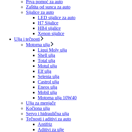
Prva pomoć za auto
Zaštita od sunca za auto
Sijalice za auto
LED sijalice za auto
H7 Sijalice
HB4 sijalice
Xenon sijalice
Ulja i tečnosti
Motorna ulja
Liqui Moly ulja
Shell ulja
Total ulja
Motul ulja
Elf ulja
Selenia ulja
Castrol ulja
Eneos ulja
Mobil ulja
Motorna ulja 10W40
Ulja za menjače
Kočiona ulja
Servo i hidraulična ulja
Tečnosti i aditivi za auto
Antifriz
Aditivi za ulje