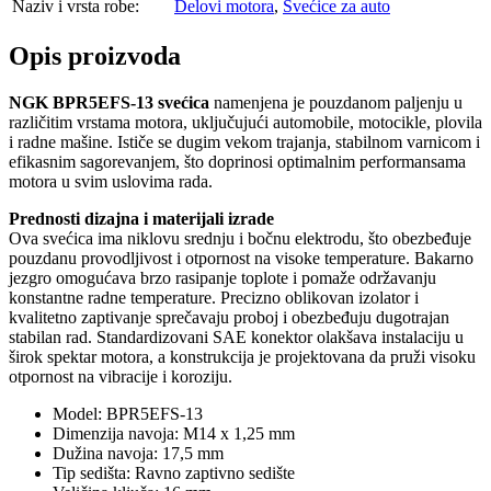
Naziv i vrsta robe:
Delovi motora
,
Svećice za auto
Opis proizvoda
NGK BPR5EFS-13 svećica
namenjena je pouzdanom paljenju u
različitim vrstama motora, uključujući automobile, motocikle, plovila
i radne mašine. Ističe se dugim vekom trajanja, stabilnom varnicom i
efikasnim sagorevanjem, što doprinosi optimalnim performansama
motora u svim uslovima rada.
Prednosti dizajna i materijali izrade
Ova svećica ima niklovu srednju i bočnu elektrodu, što obezbeđuje
pouzdanu provodljivost i otpornost na visoke temperature. Bakarno
jezgro omogućava brzo rasipanje toplote i pomaže održavanju
konstantne radne temperature. Precizno oblikovan izolator i
kvalitetno zaptivanje sprečavaju proboj i obezbeđuju dugotrajan
stabilan rad. Standardizovani SAE konektor olakšava instalaciju u
širok spektar motora, a konstrukcija je projektovana da pruži visoku
otpornost na vibracije i koroziju.
Model: BPR5EFS-13
Dimenzija navoja: M14 x 1,25 mm
Dužina navoja: 17,5 mm
Tip sedišta: Ravno zaptivno sedište