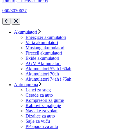
Dimitrija Tucovića br. 99
060/3030627
Akumulatori
Energizer akumulatori
Varta akumulatori
Mustang akumulatori
Firecell akumulatori
Exide akumulatori
AGM Akumulatori
Akumulatori 55ah i 60ah
Akumulatori 70ah
Akumulatori 74ah i 75ah
Auto oprema
Lanci za sneg
Cerade za auto
Kompresori za gume
Kablovi za paljenje
Navlake za volan
Dizalice za auto
Sajle za vuču
PP aparati za auto