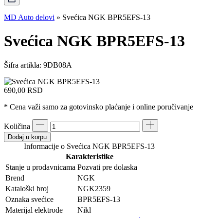
MD Auto delovi
»
Svećica NGK BPR5EFS-13
Svećica NGK BPR5EFS-13
Šifra artikla:
9DB08A
690,00
RSD
* Cena važi samo za gotovinsko plaćanje i online poručivanje
Količina
Dodaj u korpu
Informacije o Svećica NGK BPR5EFS-13
Karakteristike
Stanje u prodavnicama
Pozvati pre dolaska
Brend
NGK
Kataloški broj
NGK2359
Oznaka svećice
BPR5EFS-13
Materijal elektrode
Nikl