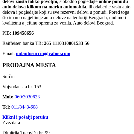
delovi zaista toliko povoljni
, slobodno pogledajte
online ponudu
auto delova klikom na marku automobila
, ili odaberite vrstu auto
delova i pogledajte koji su sve rezervni delovi u ponudi. Pored toga
što imamo najjeftinije auto delove na teritoriji Beograda, nudimo i
kvalitetnu a jeftinu opremu za vozila. Auto delovi Beograd.
PIB:
109458656
Raiffeisen banka TR:
265-1110310001533-56
Email:
mdautosurcin@yahoo.com
PRODAJNA MESTA
Surčin
Vojvođanska br. 153
Mob:
060/3030623
Tel:
011/8443-608
Klikni i pošalji poruku
Zvezdara
Dimitrija Tucovića br. 99