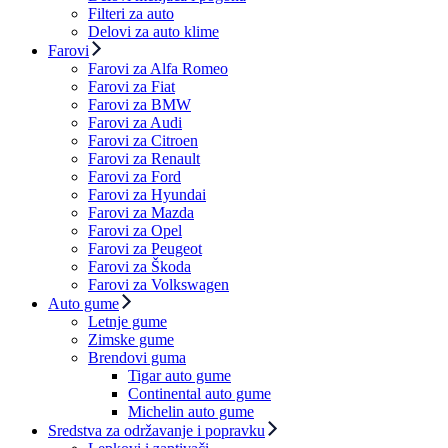
Filteri za auto
Delovi za auto klime
Farovi
Farovi za Alfa Romeo
Farovi za Fiat
Farovi za BMW
Farovi za Audi
Farovi za Citroen
Farovi za Renault
Farovi za Ford
Farovi za Hyundai
Farovi za Mazda
Farovi za Opel
Farovi za Peugeot
Farovi za Škoda
Farovi za Volkswagen
Auto gume
Letnje gume
Zimske gume
Brendovi guma
Tigar auto gume
Continental auto gume
Michelin auto gume
Sredstva za održavanje i popravku