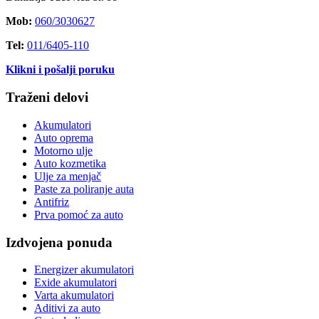
Mob:
060/3030627
Tel:
011/6405-110
Klikni i pošalji poruku
Traženi delovi
Akumulatori
Auto oprema
Motorno ulje
Auto kozmetika
Ulje za menjač
Paste za poliranje auta
Antifriz
Prva pomoć za auto
Izdvojena ponuda
Energizer akumulatori
Exide akumulatori
Varta akumulatori
Aditivi za auto