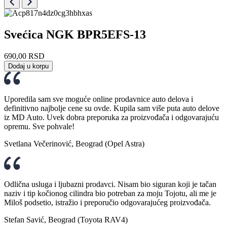
Svećica NGK BPR5EFS-13
690,00
RSD
Dodaj u korpu
Uporedila sam sve moguće online prodavnice auto delova i
definitivno najbolje cene su ovde. Kupila sam više puta auto delove
iz MD Auto. Uvek dobra preporuka za proizvođača i odgovarajuću
opremu. Sve pohvale!
Svetlana Večerinović, Beograd (Opel Astra)
Odlična usluga i ljubazni prodavci. Nisam bio siguran koji je tačan
naziv i tip kočionog cilindra bio potreban za moju Tojotu, ali me je
Miloš podsetio, istražio i preporučio odgovarajućeg proizvođača.
Stefan Savić, Beograd (Toyota RAV4)