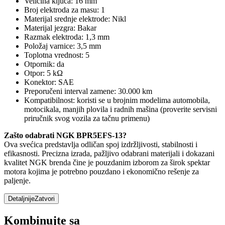
Veličina ključa: 16 mm
Broj elektroda za masu: 1
Materijal srednje elektrode: Nikl
Materijal jezgra: Bakar
Razmak elektroda: 1,3 mm
Položaj varnice: 3,5 mm
Toplotna vrednost: 5
Otpornik: da
Otpor: 5 kΩ
Konektor: SAE
Preporučeni interval zamene: 30.000 km
Kompatibilnost: koristi se u brojnim modelima automobila,
motocikala, manjih plovila i radnih mašina (proverite servisni
priručnik svog vozila za tačnu primenu)
Zašto odabrati NGK BPR5EFS-13?
Ova svećica predstavlja odličan spoj izdržljivosti, stabilnosti i
efikasnosti. Precizna izrada, pažljivo odabrani materijali i dokazani
kvalitet NGK brenda čine je pouzdanim izborom za širok spektar
motora kojima je potrebno pouzdano i ekonomično rešenje za
paljenje.
Detaljnije
Zatvori
Kombinujte sa