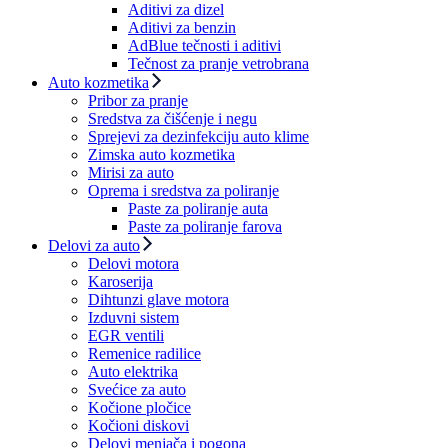
Aditivi za dizel
Aditivi za benzin
AdBlue tečnosti i aditivi
Tečnost za pranje vetrobrana
Auto kozmetika
Pribor za pranje
Sredstva za čišćenje i negu
Sprejevi za dezinfekciju auto klime
Zimska auto kozmetika
Mirisi za auto
Oprema i sredstva za poliranje
Paste za poliranje auta
Paste za poliranje farova
Delovi za auto
Delovi motora
Karoserija
Dihtunzi glave motora
Izduvni sistem
EGR ventili
Remenice radilice
Auto elektrika
Svećice za auto
Kočione pločice
Kočioni diskovi
Delovi menjača i pogona