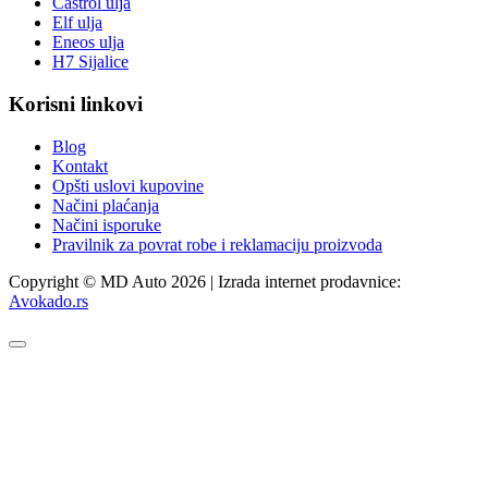
Castrol ulja
Elf ulja
Eneos ulja
H7 Sijalice
Korisni linkovi
Blog
Kontakt
Opšti uslovi kupovine
Načini plaćanja
Načini isporuke
Pravilnik za povrat robe i reklamaciju proizvoda
Copyright © MD Auto 2026 | Izrada internet prodavnice:
Avokado.rs