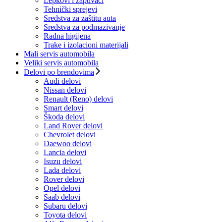
Lepkovi i zaptivači
Tehnički sprejevi
Sredstva za zaštitu auta
Sredstva za podmazivanje
Radna higijena
Trake i izolacioni materijali
Mali servis automobila
Veliki servis automobila
Delovi po brendovima
Audi delovi
Nissan delovi
Renault (Reno) delovi
Smart delovi
Škoda delovi
Land Rover delovi
Chevrolet delovi
Daewoo delovi
Lancia delovi
Isuzu delovi
Lada delovi
Rover delovi
Opel delovi
Saab delovi
Subaru delovi
Toyota delovi