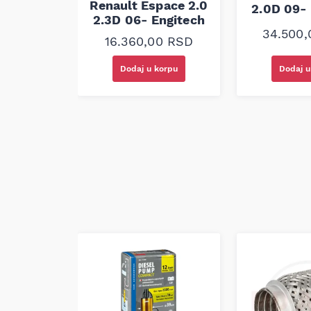
0
RSD
Renault Espace 2.0
2.0D 09- 
2.3D 06- Engitech
34.500
16.360,00
RSD
korpu
Dodaj u korpu
Dodaj u