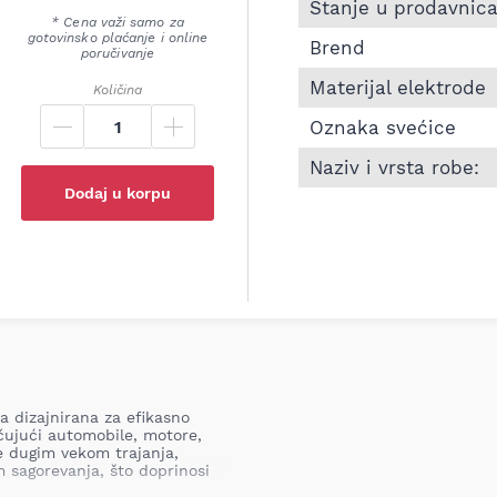
Informacije o Svećica 
Stanje u prodavnic
* Cena važi samo za
gotovinsko plaćanje i online
Brend
poručivanje
Materijal elektrode
Količina
Oznaka svećice
Naziv i vrsta robe:
Dodaj u korpu
a dizajnirana za efikasno
učujući automobile, motore,
je dugim vekom trajanja,
 sagorevanja, što doprinosi