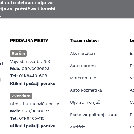
l auto delova i ulja za
ijska, putnička i kombi
.
PRODAJNA MESTA
Traženi delovi
I
e
Surčin
Akumulatori
E
Vojvođanska br. 153
 li
Auto oprema
E
Mob:
060/3030623
Tel:
011/8443-608
Motorno ulje
V
i
Klikni i pošalji poruku
Auto kozmetika
Ad
Zvezdara
Ulje za menjač
Ca
Dimitrija Tucovića br. 99
Mob:
060/3030627
Paste za poliranje auta
El
Tel:
011/6405-110
Klikni i pošalji poruku
Antifriz
E