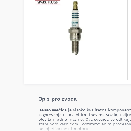
Opis proizvoda
Denso svećica
je visoko kvalitetna komponent
sagorevanje u različitim tipovima vozila, uklj
plovila i radne mašine. Ova svećica se odliku
stabilnom varnicom i optimizovanim procesom
boljoj efikasnosti motora.