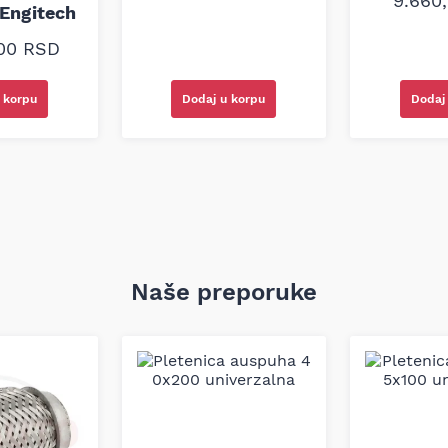
9.660
Engitech
,00
RSD
Dodaj u korpu
Dodaj
 korpu
Naše preporuke