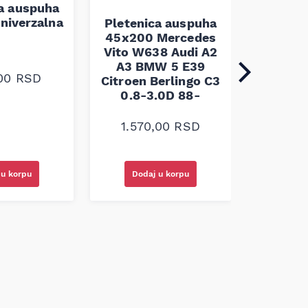
ca auspuha
Pleten
niverzalna
60x100 
Pletenica auspuha
45x200 Mercedes
Vito W638 Audi A2
A3 BMW 5 E39
,00
RSD
1.30
Citroen Berlingo C3
0.8-3.0D 88-
1.570,00
RSD
 u korpu
Dodaj u korpu
Doda