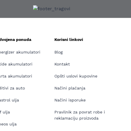
zdvojena ponuda
Korisni linkovi
nergizer akumulatori
Blog
xide akumulatori
Kontakt
arta akumulatori
Opšti uslovi kupovine
itivi za auto
Načini plaćanja
strol ulja
Načini isporuke
f ulja
Pravilnik za povrat robe i
reklamaciju proizvoda
neos ulja