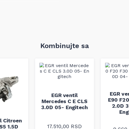
le kao što su iridijum i
 habanje i visoke temperature.
u provodljivost, dok SAE
ajniran da minimizira rizik od
 na curenje i dugotrajnost
Kombinujte sa
EGR ve
 koji traže pouzdanost i
EGR ventil
i napredni dizajn obezbeđuju
E90 F20
Mercedes C E CLS
e čini idealnom komponentom
2.0D 3
3.0D 05- Engitech
Eng
l Citroen
17.510,00
RSD
S5 1.5D