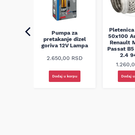
auspuha
30
alna
Pletenica
Pumpa za
50x100 A
0
RSD
pretakanje dizel
Renault M
goriva 12V Lampa
Passat B5 
2.4 
2.650,00
RSD
1.260,
korpu
Dodaj u korpu
Dodaj u