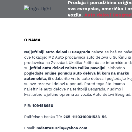
Prodaja i porudžbina origina
sva evropska, američka i az
vozila.
Auto delovi Beograd
O NAMA
Najjeftiniji auto delovi u Beogradu
nalaze se baš na naš
dve lokacije: MD Auto prodavnica auto delova u Surčinu ili
prodavnica na Zvezdari. Ukoliko želite da se informišete da
su
jeftini auto delovi zaista toliko povoljni
, slobodno
pogledajte
online ponudu auto delova klikom na marku
automobila
, ili odaberite vrstu auto delova i pogledajte koj
su sve rezervni delovi u ponudi. Pored toga što imamo
najjeftinije auto delove na teritoriji Beograda, nudimo i
kvalitetnu a jeftinu opremu za vozila. Auto delovi Beograd.
PIB:
109458656
Raiffeisen banka TR:
265-1110310001533-56
Email:
mdautosurcin@yahoo.com