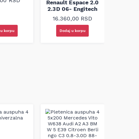
,00
RSD
Renault Espace 2.0
2.0D 0
2.3D 06- Engitech
34.5
16.360,00
RSD
 u korpu
Dodaj u korpu
Doda