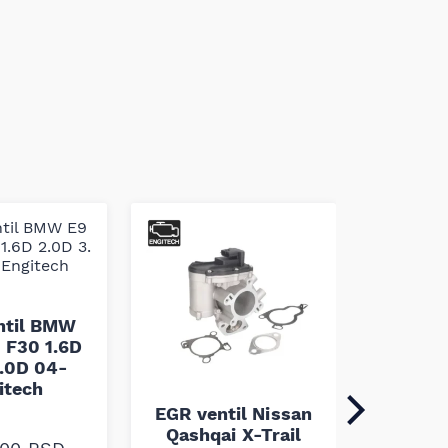
ntil BMW
 F30 1.6D
.0D 04-
itech
EGR ventil Nissan
EGR ven
Qashqai X-Trail
C4 C5