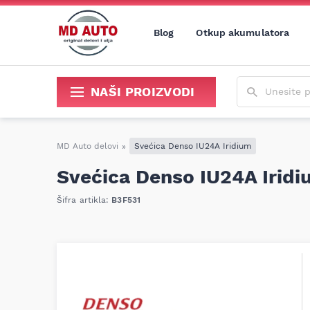
Blog
Otkup akumulatora
Unesite poja
NAŠI PROIZVODI
Sredstva za održavanje i popravku
MD Auto delovi
»
Svećica Denso IU24A Iridium
Svećica Denso IU24A Iridi
Šifra artikla:
B3F531