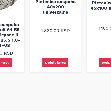
Pletenica auspuha
Pleteni
40x200
45x100 u
univerzalna
 auspuha
1.100
udi A4 B5
1.330,00
RSD
egane II
B5.5 1.0-
94-08
00
RSD
Dodaj u korpu
Dodaj
 korpu