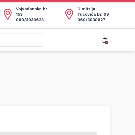
Vojvođanska br.
Dimitrija
153
Tucovića br. 99
060/3030623
060/3030627