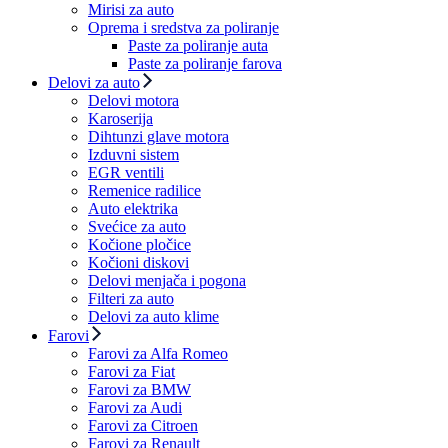
Mirisi za auto
Oprema i sredstva za poliranje
Paste za poliranje auta
Paste za poliranje farova
Delovi za auto
Delovi motora
Karoserija
Dihtunzi glave motora
Izduvni sistem
EGR ventili
Remenice radilice
Auto elektrika
Svećice za auto
Kočione pločice
Kočioni diskovi
Delovi menjača i pogona
Filteri za auto
Delovi za auto klime
Farovi
Farovi za Alfa Romeo
Farovi za Fiat
Farovi za BMW
Farovi za Audi
Farovi za Citroen
Farovi za Renault