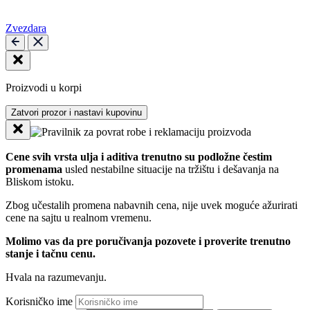
Zvezdara
Proizvodi u korpi
Zatvori prozor i nastavi kupovinu
Cene svih vrsta ulja i aditiva trenutno su podložne čestim
promenama
usled nestabilne situacije na tržištu i dešavanja na
Bliskom istoku.
Zbog učestalih promena nabavnih cena, nije uvek moguće ažurirati
cene na sajtu u realnom vremenu.
Molimo vas da pre poručivanja pozovete i proverite trenutno
stanje i tačnu cenu.
Hvala na razumevanju.
Korisničko ime