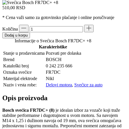
510,00
RSD
* Cena važi samo za gotovinsko plaćanje i online poručivanje
Količina
Dodaj u korpu
Informacije o Svećica Bosch FR7DC+ +8
Karakteristike
Stanje u prodavnicama
Pozvati pre dolaska
Brend
BOSCH
Kataloški broj
0 242 235 666
Oznaka svećice
FR7DC
Materijal elektrode
Nikl
Naziv i vrsta robe:
Delovi motora
,
Svećice za auto
Opis proizvoda
Bosch svećica FR7DC+ (8)
je idealan izbor za vozače koji traže
stabilne performanse i dugotrajnost u svom motoru. Sa navojem
M14 x 1,25 i dužinom navoja od 19 mm, ova svećica omogućava
jednostavnu i sigurnu montažu. Preporučeni moment zatezanja od