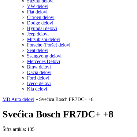
Suzuki delovi
VW delovi
Fiat delovi
Citroen delovi
Dodge delovi
Hyundai delovi
Jeep delovi
Mitsubishi delovi
Porsche (Porše) delovi
Seat delovi
Ssangyong delovi
Mercedes Delovi
Bmw delovi
Dacia delovi
Ford delovi
Iveco delovi
Kia delovi
MD Auto delovi
»
Svećica Bosch FR7DC+ +8
Svećica Bosch FR7DC+ +8
Šifra artikla:
135