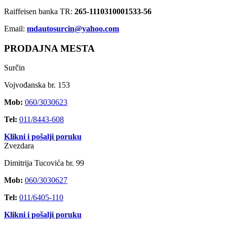
Raiffeisen banka TR:
265-1110310001533-56
Email:
mdautosurcin@yahoo.com
PRODAJNA MESTA
Surčin
Vojvođanska br. 153
Mob:
060/3030623
Tel:
011/8443-608
Klikni i pošalji poruku
Zvezdara
Dimitrija Tucovića br. 99
Mob:
060/3030627
Tel:
011/6405-110
Klikni i pošalji poruku