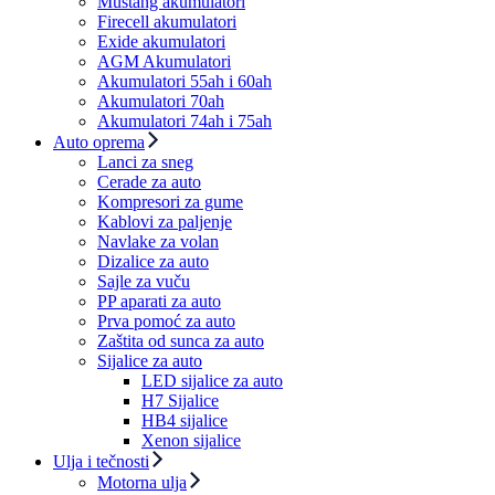
Mustang akumulatori
Firecell akumulatori
Exide akumulatori
AGM Akumulatori
Akumulatori 55ah i 60ah
Akumulatori 70ah
Akumulatori 74ah i 75ah
Auto oprema
Lanci za sneg
Cerade za auto
Kompresori za gume
Kablovi za paljenje
Navlake za volan
Dizalice za auto
Sajle za vuču
PP aparati za auto
Prva pomoć za auto
Zaštita od sunca za auto
Sijalice za auto
LED sijalice za auto
H7 Sijalice
HB4 sijalice
Xenon sijalice
Ulja i tečnosti
Motorna ulja