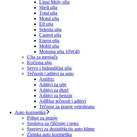
Liqui Moly ulja
Shell ulja
Total ulja
Motul ulja
Elf ulja
Selenia ulja
Castrol ulja
Eneos ulja
Mobil ulja
Motorna ulja 10W40
Ulja za menjače
Kočiona ulja
Servo i hidraulična ulja
Tečnosti i aditivi za auto
Antifriz
Aditivi za ulje
Aditivi za dizel
Aditivi za benzin
AdBlue tečnosti i aditivi
Tečnost za pranje vetrobrana
Auto kozmetika
Pribor za pranje
Sredstva za čišćenje i negu
Sprejevi za dezinfekciju auto klime
Zimska auto kozmetika