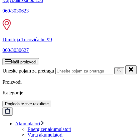
Vojvođanska br. 153
060/3030623
Dimitrija Tucovića br. 99
060/3030627
Naši proizvodi
Unesite pojam za pretragu
Proizvodi
Kategorije
Pogledajte sve rezultate
Akumulatori
Energizer akumulatori
Varta akumulatori