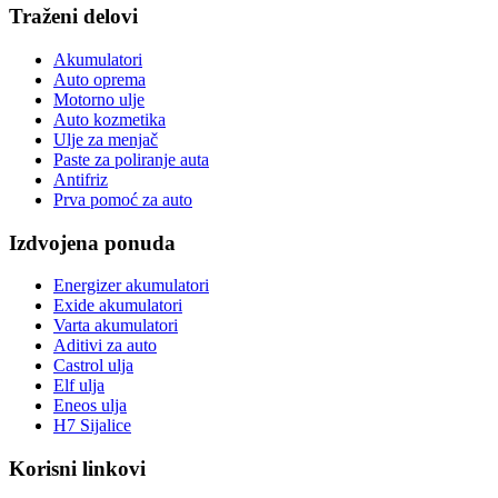
Traženi delovi
Akumulatori
Auto oprema
Motorno ulje
Auto kozmetika
Ulje za menjač
Paste za poliranje auta
Antifriz
Prva pomoć za auto
Izdvojena ponuda
Energizer akumulatori
Exide akumulatori
Varta akumulatori
Aditivi za auto
Castrol ulja
Elf ulja
Eneos ulja
H7 Sijalice
Korisni linkovi