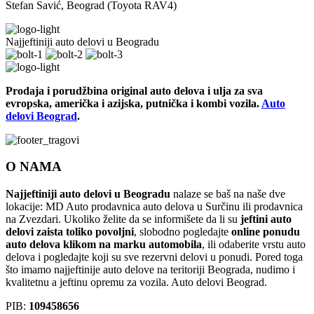
Stefan Savić, Beograd (Toyota RAV4)
Najjeftiniji auto delovi u Beogradu
Prodaja i porudžbina original auto delova i ulja za sva
evropska, američka i azijska, putnička i kombi vozila.
Auto
delovi Beograd
.
O NAMA
Najjeftiniji auto delovi u Beogradu
nalaze se baš na naše dve
lokacije: MD Auto prodavnica auto delova u Surčinu ili prodavnica
na Zvezdari. Ukoliko želite da se informišete da li su
jeftini auto
delovi zaista toliko povoljni
, slobodno pogledajte
online ponudu
auto delova klikom na marku automobila
, ili odaberite vrstu auto
delova i pogledajte koji su sve rezervni delovi u ponudi. Pored toga
što imamo najjeftinije auto delove na teritoriji Beograda, nudimo i
kvalitetnu a jeftinu opremu za vozila. Auto delovi Beograd.
PIB:
109458656