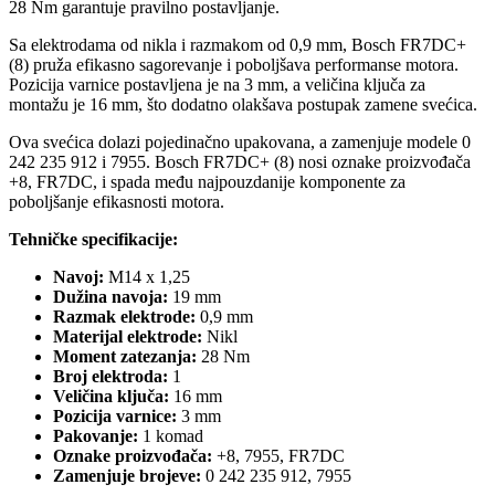
28 Nm garantuje pravilno postavljanje.
Sa elektrodama od nikla i razmakom od 0,9 mm, Bosch FR7DC+
(8) pruža efikasno sagorevanje i poboljšava performanse motora.
Pozicija varnice postavljena je na 3 mm, a veličina ključa za
montažu je 16 mm, što dodatno olakšava postupak zamene svećica.
Ova svećica dolazi pojedinačno upakovana, a zamenjuje modele 0
242 235 912 i 7955. Bosch FR7DC+ (8) nosi oznake proizvođača
+8, FR7DC, i spada među najpouzdanije komponente za
poboljšanje efikasnosti motora.
Tehničke specifikacije:
Navoj:
M14 x 1,25
Dužina navoja:
19 mm
Razmak elektrode:
0,9 mm
Materijal elektrode:
Nikl
Moment zatezanja:
28 Nm
Broj elektroda:
1
Veličina ključa:
16 mm
Pozicija varnice:
3 mm
Pakovanje:
1 komad
Oznake proizvođača:
+8, 7955, FR7DC
Zamenjuje brojeve:
0 242 235 912, 7955