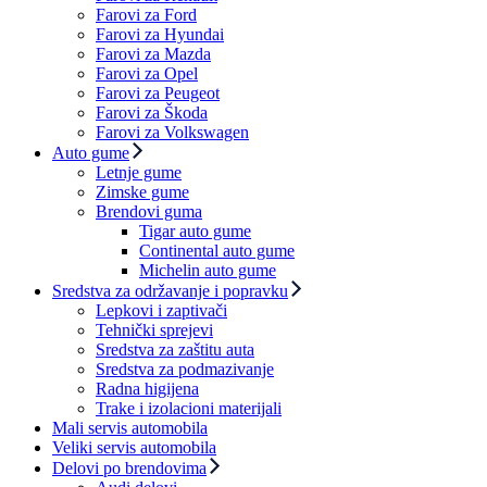
Farovi za Ford
Farovi za Hyundai
Farovi za Mazda
Farovi za Opel
Farovi za Peugeot
Farovi za Škoda
Farovi za Volkswagen
Auto gume
Letnje gume
Zimske gume
Brendovi guma
Tigar auto gume
Continental auto gume
Michelin auto gume
Sredstva za održavanje i popravku
Lepkovi i zaptivači
Tehnički sprejevi
Sredstva za zaštitu auta
Sredstva za podmazivanje
Radna higijena
Trake i izolacioni materijali
Mali servis automobila
Veliki servis automobila
Delovi po brendovima