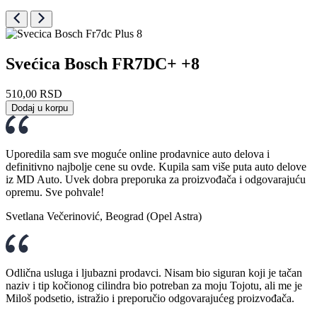
Svećica Bosch FR7DC+ +8
510,00
RSD
Dodaj u korpu
Uporedila sam sve moguće online prodavnice auto delova i
definitivno najbolje cene su ovde. Kupila sam više puta auto delove
iz MD Auto. Uvek dobra preporuka za proizvođača i odgovarajuću
opremu. Sve pohvale!
Svetlana Večerinović, Beograd (Opel Astra)
Odlična usluga i ljubazni prodavci. Nisam bio siguran koji je tačan
naziv i tip kočionog cilindra bio potreban za moju Tojotu, ali me je
Miloš podsetio, istražio i preporučio odgovarajućeg proizvođača.