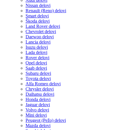
Audi delovi
Nissan delovi
Renault (Reno) delovi
Smart delovi
Škoda delovi
Land Rover delovi
Chevrolet delovi
Daewoo delovi
Lancia delovi
Isuzu delovi
Lada delovi
Rover delovi
Opel delovi
Saab delovi
Subaru delovi
Toyota delovi
Alfa Romeo delovi
Chrysler delovi
Daihatsu delovi
Honda delovi
Jaguar delovi
Volvo delovi
Mini delovi
Peugeot (Pežo) delovi
Mazda delovi