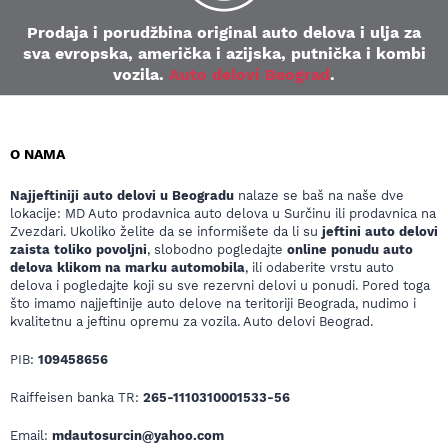
Prodaja i porudžbina original auto delova i ulja za
sva evropska, američka i azijska, putnička i kombi
vozila.
Auto delovi Beograd
.
O NAMA
Najjeftiniji auto delovi u Beogradu
nalaze se baš na naše dve
lokacije: MD Auto prodavnica auto delova u Surčinu ili prodavnica na
Zvezdari. Ukoliko želite da se informišete da li su
jeftini auto delovi
zaista toliko povoljni
, slobodno pogledajte
online ponudu auto
delova klikom na marku automobila
, ili odaberite vrstu auto
delova i pogledajte koji su sve rezervni delovi u ponudi. Pored toga
što imamo najjeftinije auto delove na teritoriji Beograda, nudimo i
kvalitetnu a jeftinu opremu za vozila. Auto delovi Beograd.
PIB:
109458656
Raiffeisen banka TR:
265-1110310001533-56
Email:
mdautosurcin@yahoo.com