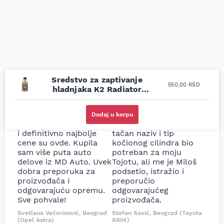
Sredstvo za zaptivanje
550,00
RSD
hladnjaka K2 Radiator
Stop Leak 400ml
Uporedila sam sve
Odlična usluga i
moguće online
ljubazni prodavci.
Dodaj u korpu
prodavnice auto delova
Nisam bio siguran koji je
i definitivno najbolje
tačan naziv i tip
cene su ovde. Kupila
kočionog cilindra bio
sam više puta auto
potreban za moju
delove iz MD Auto. Uvek
Tojotu, ali me je Miloš
dobra preporuka za
podsetio, istražio i
proizvođača i
preporučio
odgovarajuću opremu.
odgovarajućeg
Sve pohvale!
proizvođača.
Svetlana Večerinović, Beograd
Stefan Savić, Beograd (Toyota
(Opel Astra)
RAV4)