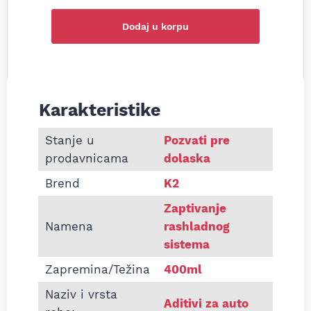
Dodaj u korpu
Karakteristike
Informacije o Sredstvo za zaptivanje hladnjaka K
Stanje u
Pozvati pre
prodavnicama
dolaska
Brend
K2
Zaptivanje
Namena
rashladnog
sistema
Zapremina/Težina
400ml
Naziv i vrsta
Aditivi za auto