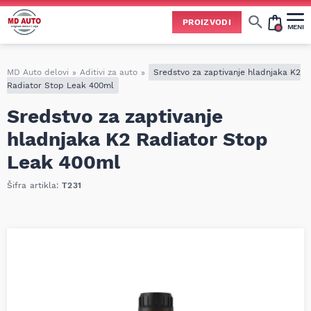
PROIZVODI
MENI
Cene svih vrsta ulja i aditiva trenutno su podložne čestim promenama
usled nestabilne situacije na tržištu i dešavanja na Bliskom istoku.
Zbog učestalih promena nabavnih cena, nije uvek moguće ažurirati cene na sajtu u realnom vremenu.
Molimo vas da pre poručivanja pozovete i proverite trenutno stanje i tačnu cenu.
MD Auto delovi
»
Aditivi za auto
»
Sredstvo za zaptivanje hladnjaka K2
Radiator Stop Leak 400ml
Sredstvo za zaptivanje
hladnjaka K2 Radiator Stop
Leak 400ml
Šifra artikla:
T231