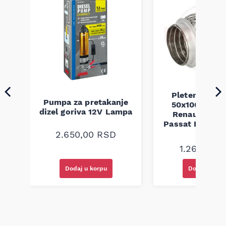
Pletenica au
Pumpa za pretakanje
50x100 Audi 
a
dizel goriva 12V Lampa
Renault Mega
Passat B5 B5.5 
94-08
2.650,00
RSD
1.260,00
R
Dodaj u korpu
Dodaj u kor