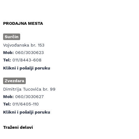
PRODAJNA MESTA
Surčin
Vojvođanska br. 153
Mob:
060/3030623
Tel:
011/8443-608
Klikni i pošalji poruku
Zvezdara
Dimitrija Tucovića br. 99
Mob:
060/3030627
Tel:
011/6405-110
Klikni i pošalji poruku
Traženi delovi