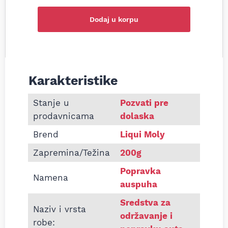
Dodaj u korpu
Karakteristike
Informacije o Sredstvo za popravku i montažu au
Stanje u
Pozvati pre
prodavnicama
dolaska
Brend
Liqui Moly
Zapremina/Težina
200g
Popravka
Namena
auspuha
Sredstva za
Naziv i vrsta
održavanje i
robe: