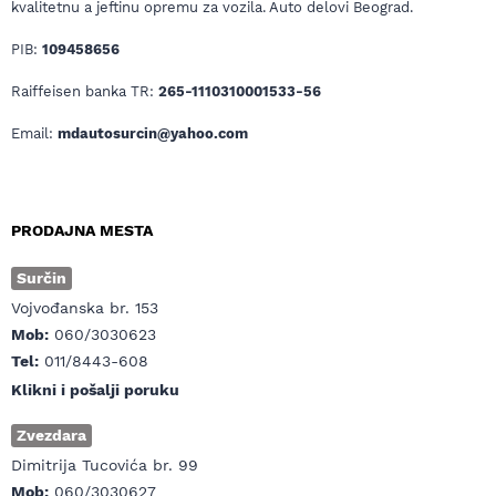
kvalitetnu a jeftinu opremu za vozila. Auto delovi Beograd.
PIB:
109458656
Raiffeisen banka TR:
265-1110310001533-56
Email:
mdautosurcin@yahoo.com
PRODAJNA MESTA
Surčin
Vojvođanska br. 153
Mob:
060/3030623
Tel:
011/8443-608
Klikni i pošalji poruku
Zvezdara
Dimitrija Tucovića br. 99
Mob:
060/3030627