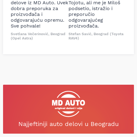
delove iz MD Auto. Uvek
Tojotu, ali me je Miloš
dobra preporuka za
podsetio, istražio i
proizvođača i
preporučio
odgovarajuću opremu.
odgovarajućeg
Sve pohvale!
proizvođača.
Svetlana Večerinović, Beograd
Stefan Savić, Beograd (Toyota
(Opel Astra)
RAV4)
Najjeftiniji auto delovi u Beogradu