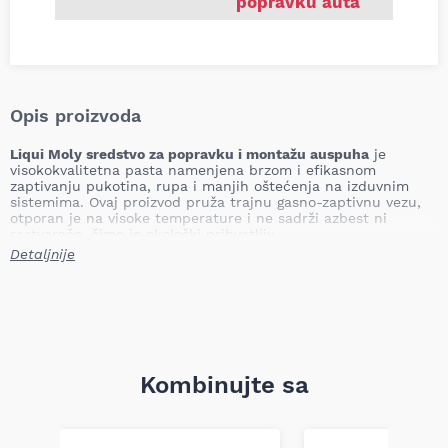
popravku auta
Opis proizvoda
Liqui Moly sredstvo za popravku i montažu auspuha
je
visokokvalitetna pasta namenjena brzom i efikasnom
zaptivanju pukotina, rupa i manjih oštećenja na izduvnim
sistemima. Ovaj proizvod pruža trajnu gasno-zaptivnu vezu,
otporan je na visoke temperature i ne sadrži azbest ni
rastvarače, čime je ekološki prihvatljiv.
Detaljnije
Primena
Pogodno za popravku manjih oštećenja na izduvnim cevima,
loncima i prigušivačima, kao i za montažu novih delova
izduvnog sistema. Može se koristiti na svim vrstama vozila i
izduvnih sistema bez potrebe za demontažom delova.
Tehničke specifikacije
Kombinujte sa
Pakovanje
: 200 g.
Otpornost na temperaturu
: Do +700 °C.
Ekološka bezbednost
: Bez azbesta i rastvarača.
Prijanjanje
: Odlično prianja na metalne površine.