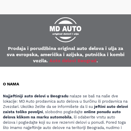
Prodaja i porudžbina original auto delova i ulja za
sva evropska, američka i azijska, putnička i kombi
vozila.
Auto delovi Beograd
.
O NAMA
Najjeftiniji auto delovi u Beogradu
nalaze se baš na naše dve
lokacije: MD Auto prodavnica auto delova u Surčinu ili prodavnica na
Zvezdari. Ukoliko želite da se informišete da li su
jeftini auto delovi
zaista toliko povoljni
, slobodno pogledajte
online ponudu auto
delova klikom na marku automobila
, ili odaberite vrstu auto
delova i pogledajte koji su sve rezervni delovi u ponudi. Pored toga
što imamo najjeftinije auto delove na teritoriji Beograda, nudimo i