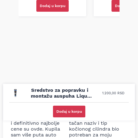
Dodaj u korpu
Dodaj u kor
Sredstvo za popravku i
1.200,00
RSD
montažu auspuha Liqui
Moly 200g
Uporedila sam sve
Odlična usluga i
moguće online
ljubazni prodavci.
Dodaj u korpu
prodavnice auto delova
Nisam bio siguran koji je
i definitivno najbolje
tačan naziv i tip
cene su ovde. Kupila
kočionog cilindra bio
sam više puta auto
potreban za moju