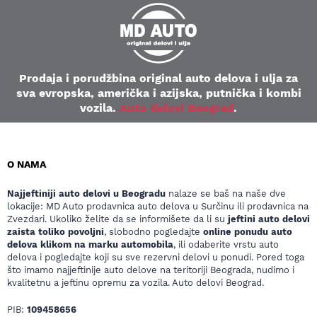
Prodaja i porudžbina original auto delova i ulja za
sva evropska, američka i azijska, putnička i kombi
vozila.
Auto delovi Beograd
.
O NAMA
Najjeftiniji auto delovi u Beogradu
nalaze se baš na naše dve
lokacije: MD Auto prodavnica auto delova u Surčinu ili prodavnica na
Zvezdari. Ukoliko želite da se informišete da li su
jeftini auto delovi
zaista toliko povoljni
, slobodno pogledajte
online ponudu auto
delova klikom na marku automobila
, ili odaberite vrstu auto
delova i pogledajte koji su sve rezervni delovi u ponudi. Pored toga
što imamo najjeftinije auto delove na teritoriji Beograda, nudimo i
kvalitetnu a jeftinu opremu za vozila. Auto delovi Beograd.
PIB:
109458656