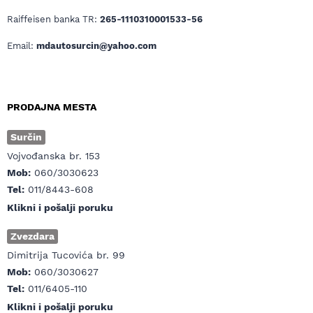
Raiffeisen banka TR:
265-1110310001533-56
Email:
mdautosurcin@yahoo.com
PRODAJNA MESTA
Surčin
Vojvođanska br. 153
Mob:
060/3030623
Tel:
011/8443-608
Klikni i pošalji poruku
Zvezdara
Dimitrija Tucovića br. 99
Mob:
060/3030627
Tel:
011/6405-110
Klikni i pošalji poruku