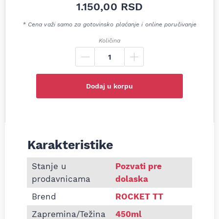
1.150,00
RSD
* Cena važi samo za gotovinsko plaćanje i online poručivanje
Količina
Dodaj u korpu
Karakteristike
Informacije o Sprej višenamenski ROCKET TT odvij
Stanje u
Pozvati pre
prodavnicama
dolaska
Brend
ROCKET TT
Zapremina/Težina
450ml