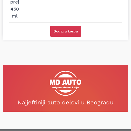
odgovarajuću opremu.
odgovarajućeg
Sve pohvale!
proizvođača.
Svetlana Večerinović, Beograd
Stefan Savić, Beograd (Toyota
(Opel Astra)
RAV4)
Dodaj u korpu
Najjeftiniji auto delovi u Beogradu