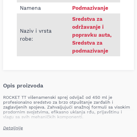
Namena
Podmazivanje
Sredstva za
održavanje i
Naziv i vrsta
popravku auta
,
robe:
Sredstva za
podmazivanje
Opis proizvoda
ROCKET TT višenamenski sprej odvijač od 450 ml je
profesionalno sredstvo za brzo otpuštanje zarđalih i
zaglavljenih spojeva. Zahvaljujući snažnoj formuli sa visokim
prodornim svojstvima, efikasno uklanja rđu, prljavštinu i
vlagu sa svih mehaničkih komponenti.
Primena
Detaljnije
Otpuštanje zarđalih vijaka, matica i zaptivača.