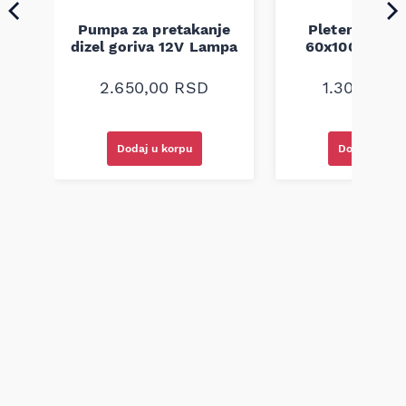
Pumpa za pretakanje
Pletenica au
a
dizel goriva 12V Lampa
60x100 unive
2.650,00
RSD
1.300,00
R
Dodaj u korpu
Dodaj u kor