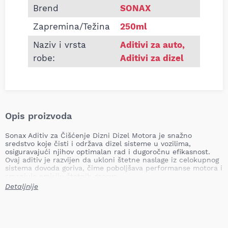
Brend
SONAX
Zapremina/Težina
250ml
Naziv i vrsta
Aditivi za auto
,
robe:
Aditivi za dizel
Opis proizvoda
Sonax Aditiv za Čišćenje Dizni Dizel Motora je snažno
sredstvo koje čisti i održava dizel sisteme u vozilima,
osiguravajući njihov optimalan rad i dugoročnu efikasnost.
Ovaj aditiv je razvijen da ukloni štetne naslage iz celokupnog
sistema dovoda goriva, čime poboljšava performanse motora i
smanjuje emisiju štetnih gasova.
Detaljnije
Primena
Sonax Aditiv za dizel motore efikasno čisti brizgaljke,
predkomore i čitav sistem za dovod goriva, čime omogućava
optimalno sagorevanje i povećava pouzdanost motora. Pored