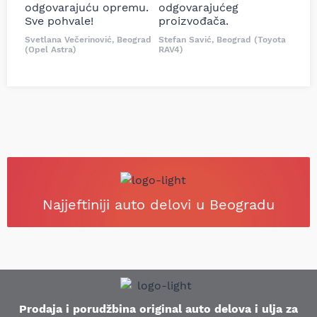
odgovarajuću opremu.
odgovarajućeg
Sve pohvale!
proizvođača.
Svetlana Večerinović, Beograd
Stefan Savić, Beograd (Toyota
(Opel Astra)
RAV4)
Najjeftiniji auto delovi u Beogradu
Prodaja i porudžbina original auto delova i ulja za