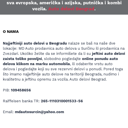
sva evropska, američka i azijska, putnička i kombi
vozila.
Auto delovi Beograd
.
O NAMA
Najjeftiniji auto delovi u Beogradu
nalaze se baš na naše dve
lokacije: MD Auto prodavnica auto delova u Surčinu ili prodavnica na
Zvezdari. Ukoliko želite da se informišete da li su
jeftini auto delovi
zaista toliko povoljni
, slobodno pogledajte
online ponudu auto
delova klikom na marku automobila
, ili odaberite vrstu auto
delova i pogledajte koji su sve rezervni delovi u ponudi. Pored toga
što imamo najjeftinije auto delove na teritoriji Beograda, nudimo i
kvalitetnu a jeftinu opremu za vozila. Auto delovi Beograd.
PIB:
109458656
Raiffeisen banka TR:
265-1110310001533-56
Email:
mdautosurcin@yahoo.com