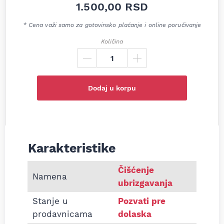
1.500,00
RSD
* Cena važi samo za gotovinsko plaćanje i online poručivanje
Količina
Dodaj u korpu
Karakteristike
Informacije o Aditiv za čišćenje dizni dizel motor
Čišćenje
Namena
ubrizgavanja
Stanje u
Pozvati pre
prodavnicama
dolaska