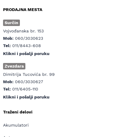
PRODAJNA MESTA
Surčin
Vojvođanska br. 153
Mob:
060/3030623
Tel:
011/8443-608
Klikni i pošalji poruku
Zvezdara
Dimitrija Tucovića br. 99
Mob:
060/3030627
Tel:
011/6405-110
Klikni i pošalji poruku
Traženi delovi
Akumulatori