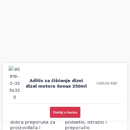
Aditiv za čišćenje dizni
Uporedila sam sve
Odlična usluga i
1.500,00
RSD
dizel motora Sonax 250ml
moguće online
ljubazni prodavci.
prodavnice auto delova
Nisam bio siguran koji je
i definitivno najbolje
tačan naziv i tip
cene su ovde. Kupila
kočionog cilindra bio
sam više puta auto
potreban za moju
Dodaj u korpu
delove iz MD Auto. Uvek
Tojotu, ali me je Miloš
dobra preporuka za
podsetio, istražio i
proizvođača i
preporučio