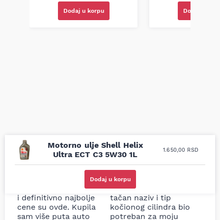
Dodaj u korpu
Dodaj u kor
Motorno ulje Shell Helix
1.650,00
RSD
Ultra ECT C3 5W30 1L
Uporedila sam sve
Odlična usluga i
moguće online
ljubazni prodavci.
Dodaj u korpu
prodavnice auto delova
Nisam bio siguran koji je
i definitivno najbolje
tačan naziv i tip
cene su ovde. Kupila
kočionog cilindra bio
sam više puta auto
potreban za moju