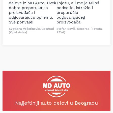
delove iz MD Auto. Uvek
Tojotu, ali me je Miloš
dobra preporuka za
podsetio, istražio i
proizvođača i
preporučio
odgovarajuću opremu.
odgovarajućeg
Sve pohvale!
proizvođača.
Svetlana Večerinović, Beograd
Stefan Savić, Beograd (Toyota
(Opel Astra)
RAV4)
Najjeftiniji auto delovi u Beogradu