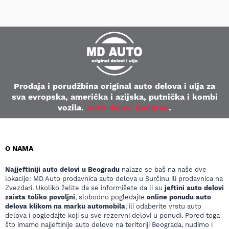
Prodaja i porudžbina original auto delova i ulja za
sva evropska, američka i azijska, putnička i kombi
vozila.
Auto delovi Beograd
.
O NAMA
Najjeftiniji auto delovi u Beogradu
nalaze se baš na naše dve
lokacije: MD Auto prodavnica auto delova u Surčinu ili prodavnica na
Zvezdari. Ukoliko želite da se informišete da li su
jeftini auto delovi
zaista toliko povoljni
, slobodno pogledajte
online ponudu auto
delova klikom na marku automobila
, ili odaberite vrstu auto
delova i pogledajte koji su sve rezervni delovi u ponudi. Pored toga
što imamo najjeftinije auto delove na teritoriji Beograda, nudimo i