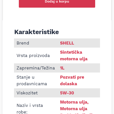
Dodaj u korpu
Karakteristike
Informacije o Motorno ulje Shell Helix Ultra ECT 
Brend
SHELL
Sintetička
Vrsta proizvoda
motorna ulja
Zapremina/Težina
1L
Stanje u
Pozvati pre
prodavnicama
dolaska
Viskozitet
5W-30
Motorna ulja
,
Naziv i vrsta
Motorna ulja
robe: