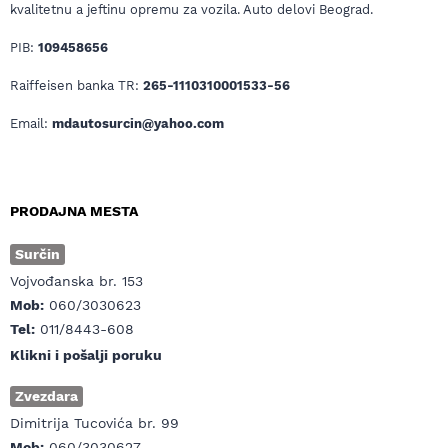
kvalitetnu a jeftinu opremu za vozila. Auto delovi Beograd.
PIB:
109458656
Raiffeisen banka TR:
265-1110310001533-56
Email:
mdautosurcin@yahoo.com
PRODAJNA MESTA
Surčin
Vojvođanska br. 153
Mob:
060/3030623
Tel:
011/8443-608
Klikni i pošalji poruku
Zvezdara
Dimitrija Tucovića br. 99
Mob:
060/3030627