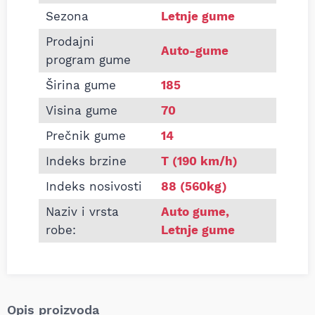
Sezona
Letnje gume
Prodajni
Auto-gume
program gume
Širina gume
185
Visina gume
70
Prečnik gume
14
Indeks brzine
T (190 km/h)
Indeks nosivosti
88 (560kg)
Naziv i vrsta
Auto gume
,
robe:
Letnje gume
Opis proizvoda