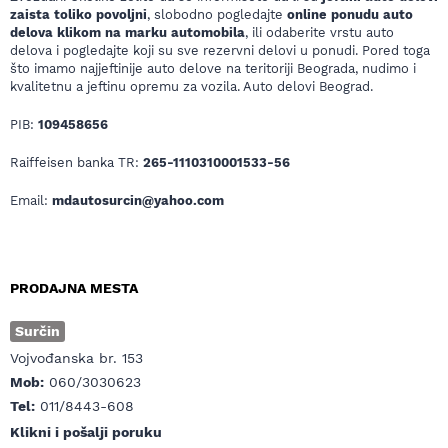
zaista toliko povoljni
, slobodno pogledajte
online ponudu auto
delova klikom na marku automobila
, ili odaberite vrstu auto
delova i pogledajte koji su sve rezervni delovi u ponudi. Pored toga
što imamo najjeftinije auto delove na teritoriji Beograda, nudimo i
kvalitetnu a jeftinu opremu za vozila. Auto delovi Beograd.
PIB:
109458656
Raiffeisen banka TR:
265-1110310001533-56
Email:
mdautosurcin@yahoo.com
PRODAJNA MESTA
Surčin
Vojvođanska br. 153
Mob:
060/3030623
Tel:
011/8443-608
Klikni i pošalji poruku