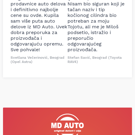
prodavnice auto delova
Nisam bio siguran koji je
i definitivno najbolje
tačan naziv i tip
cene su ovde. Kupila
kočionog cilindra bio
sam više puta auto
potreban za moju
delove iz MD Auto. Uvek
Tojotu, ali me je Miloš
dobra preporuka za
podsetio, istražio i
proizvođača i
preporučio
odgovarajuću opremu.
odgovarajućeg
Sve pohvale!
proizvođača.
Svetlana Večerinović, Beograd
Stefan Savić, Beograd (Toyota
(Opel Astra)
RAV4)