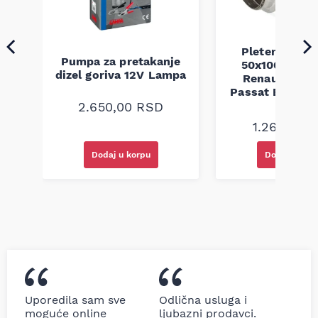
Pletenica au
Pumpa za pretakanje
50x100 Audi 
a
dizel goriva 12V Lampa
Renault Mega
Passat B5 B5.5 
94-08
2.650,00
RSD
1.260,00
R
Dodaj u korpu
Dodaj u kor
Uporedila sam sve
Odlična usluga i
moguće online
ljubazni prodavci.