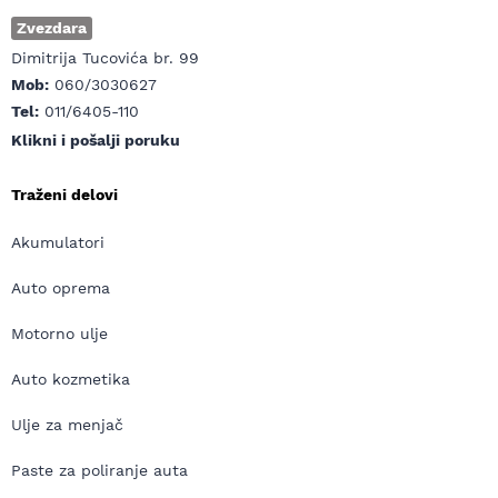
Zvezdara
Dimitrija Tucovića br. 99
Mob:
060/3030627
Tel:
011/6405-110
Klikni i pošalji poruku
Traženi delovi
Akumulatori
Auto oprema
Motorno ulje
Auto kozmetika
Ulje za menjač
Paste za poliranje auta