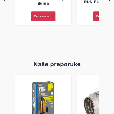
RUN FLAT 91W 
guma
guma
Cena na upit
Cena na upi
Naše preporuke