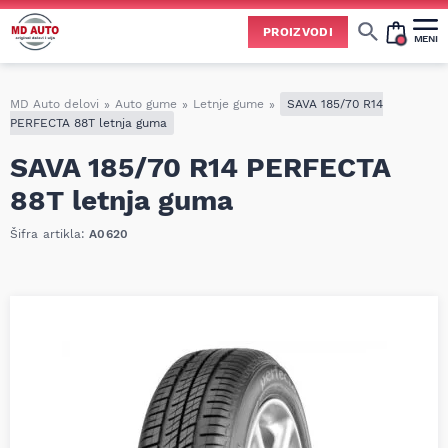
PROIZVODI
MENI
Cene svih vrsta ulja i aditiva trenutno su podložne čestim promenama
usled nestabilne situacije na tržištu i dešavanja na Bliskom istoku.
Zbog učestalih promena nabavnih cena, nije uvek moguće ažurirati cene na sajtu u realnom vremenu.
Molimo vas da pre poručivanja pozovete i proverite trenutno stanje i tačnu cenu.
MD Auto delovi
»
Auto gume
»
Letnje gume
»
SAVA 185/70 R14
PERFECTA 88T letnja guma
SAVA 185/70 R14 PERFECTA
88T letnja guma
Šifra artikla:
A0620