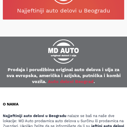
Najjeftiniji auto delovi u Beogradu
Prodaja i porudžbina original auto delova i ulja za
sva evropska, američka i azijska, putnička i kombi
vozila.
Auto delovi Beograd
.
O NAMA
Najjeftiniji auto delovi u Beogradu
nalaze se baš na naše dve
lokacije: MD Auto prodavnica auto delova u Surčinu ili prodavnica na
Zvezdari. Ukoliko želite da se informišete da li su
jeftini auto delovi