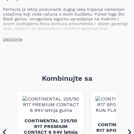
Perfecta je letnji pneumatik dugog veka trajanja namenjen
vozačima koji vode računa o svom budžetu. Pored toga što
štedi gorivo, omogućava sigurno upravljanje na mokrim i
suvim podlogama.Nova kontura pneumatika i dezen gazećeg
sloja zajedno sa specijalnom smešom gazećeg sloja
obezbeđuju veliku kilometražu, pravilno habanje gazećeg
sloja i dobre performanse na mokrim putnim površinama,
Detaljnije
naročito pri kočenju i upravljanju vozilom.
Kombinujte sa
45
CONTINENTAL 225/50
CONTINENTAL 
R17 PREMIUM
R17 SPORT CON
ja
CONTACT 6 94V letnja