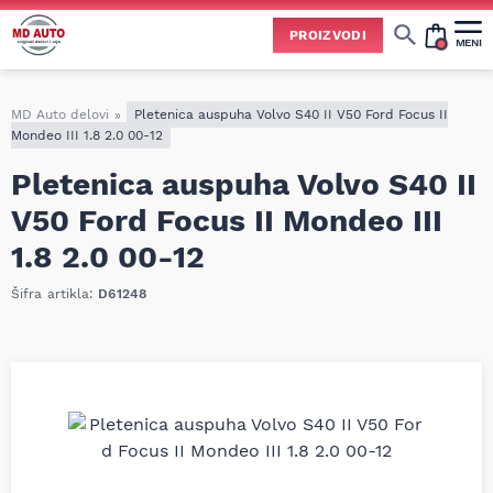
PROIZVODI
MENI
Cene svih vrsta ulja i aditiva trenutno su podložne čestim promenama
usled nestabilne situacije na tržištu i dešavanja na Bliskom istoku.
Zbog učestalih promena nabavnih cena, nije uvek moguće ažurirati cene na sajtu u realnom vremenu.
Molimo vas da pre poručivanja pozovete i proverite trenutno stanje i tačnu cenu.
MD Auto delovi
»
Pletenica auspuha Volvo S40 II V50 Ford Focus II
Mondeo III 1.8 2.0 00-12
Pletenica auspuha Volvo S40 II
V50 Ford Focus II Mondeo III
1.8 2.0 00-12
Šifra artikla:
D61248