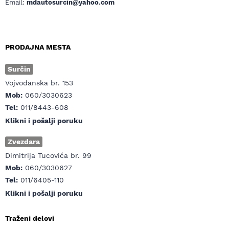
Email:
mdautosurcin@yahoo.com
PRODAJNA MESTA
Surčin
Vojvođanska br. 153
Mob:
060/3030623
Tel:
011/8443-608
Klikni i pošalji poruku
Zvezdara
Dimitrija Tucovića br. 99
Mob:
060/3030627
Tel:
011/6405-110
Klikni i pošalji poruku
Traženi delovi