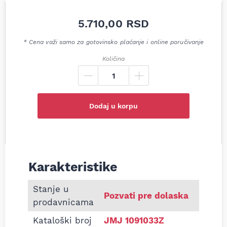
5.710,00
RSD
* Cena važi samo za gotovinsko plaćanje i online poručivanje
Količina
Dodaj u korpu
Karakteristike
Informacije o Pletenica auspuha Volvo S40 II V50 F
Stanje u
Pozvati pre dolaska
prodavnicama
Kataloški broj
JMJ 1091033Z