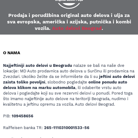
Prodaja i porudžbina original auto delova i ulja za
sva evropska, američka i azijska, putnička i kombi
vozila.
Auto delovi Beograd
.
O NAMA
Najjeftiniji auto delovi u Beogradu
nalaze se baš na naše dve
lokacije: MD Auto prodavnica auto delova u Surčinu ili prodavnica na
Zvezdari. Ukoliko želite da se informišete da li su
jeftini auto delovi
zaista toliko povoljni
, slobodno pogledajte
online ponudu auto
delova klikom na marku automobila
, ili odaberite vrstu auto
delova i pogledajte koji su sve rezervni delovi u ponudi. Pored toga
što imamo najjeftinije auto delove na teritoriji Beograda, nudimo i
kvalitetnu a jeftinu opremu za vozila. Auto delovi Beograd.
PIB:
109458656
Raiffeisen banka TR:
265-1110310001533-56