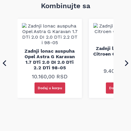
Tip: fleksibilno, bez usisnih cijevi
Kombinujte sa
Težina: 1,54 kg
Primena: VOLVO S40 II, V50; FORD FOCUS II, MONDEO III
(motori 1.8/2.0, period 10.00–12.12)
Zemlja uvoza: Poland
Proizvod je izrađen po fabričkim standardima i dizajniran je
da obezbedi trajnost i pouzdanu funkciju u sklopu izduvnog
sistema; pre kupovine obavezno uporedite dimenzije, oblik i
montažne tačke sa originalnom pletenicom na vozilu kako
ha
Zadnji lonac 
biste izbegli grešku pri zameni.
Zadnji lonac auspuha
6i
Citroen C5 I 2.2
Opel Astra G Karavan
3
04
1.7 DTi 2.0 DI 2.0 DTi
2.2 DTi 98-05
9.400,00
10.160,00
RSD
Dodaj u korpu
Dodaj u kor