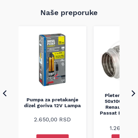
Naše preporuke
Pletenica au
Pumpa za pretakanje
50x100 Audi 
a
dizel goriva 12V Lampa
Renault Mega
Passat B5 B5.5 
94-08
2.650,00
RSD
1.260,00
R