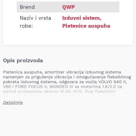
Brend
QWP
Naziv i vrsta
Izduvni sistem
,
robe:
Pletenice auspuha
Opis proizvoda
Pletenica auspuha, amortizer vibracija izduvnog sistema
namenjen za prigušenje vibracija i omogućavanje fleksibilnog
pokreta izduvnog sistema, odgovara za vozila VOLVO S40 II,
V50 i FORD FOCUS II, MONDEO III sa motorima 1.8/2.0 za
period proizvodnje okvirno 10.00–12.12. Ovaj fleksibilni
element ublažava prenose vibracija i pomeranja među
delovima izduvnog sistema, sprečava pucanje ili oštećenje
Detaljnije
cevi i prigušivača usled napona i vibracija; nepravovremenom
zamenom može doći do curenja izduvnih gasova, pojačanog
buke, oštećenja katalizatora ili povezane izduvne instalacije
te rizika od propuštanja izduvnih gasova u kabinu.
Naziv proizvoda: amortizer vibracija izduvnog sistema
Oznaka proizvoda: JMJ 1091033Z