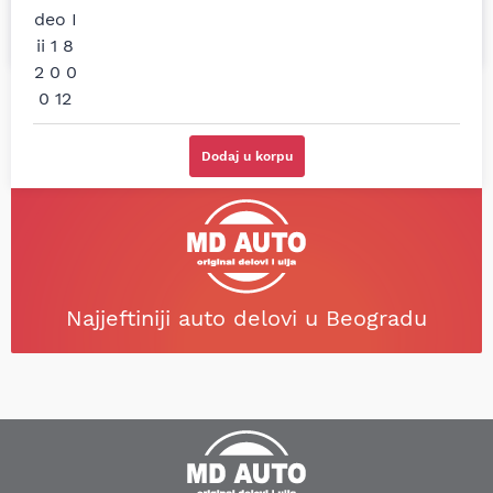
(Opel Astra)
RAV4)
Dodaj u korpu
Najjeftiniji auto delovi u Beogradu