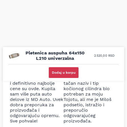
Pletenica auspuha 64x150
2.520,00
RSD
L210 univerzalna
Uporedila sam sve
Odlična usluga i
moguće online
ljubazni prodavci.
Dodaj u korpu
prodavnice auto delova
Nisam bio siguran koji je
i definitivno najbolje
tačan naziv i tip
cene su ovde. Kupila
kočionog cilindra bio
sam više puta auto
potreban za moju
delove iz MD Auto. Uvek
Tojotu, ali me je Miloš
dobra preporuka za
podsetio, istražio i
proizvođača i
preporučio
odgovarajuću opremu.
odgovarajućeg
Sve pohvale!
proizvođača.