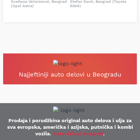
Svetlana Večerinović, Beograd
Stefan Savić, Beograd (Toyota
(Opel Astra)
RAV4)
Najjeftiniji auto delovi u Beogradu
Prodaja i porudžbina original auto delova i ulja za
sva evropska, američka i azijska, putnička i kombi
vozila.
Auto delovi Beograd
.