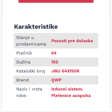
Karakteristike
Informacije o Pletenica auspuha 64x150 L210 univ
Stanje u
Pozvati pre dolaska
prodavnicama
Prečnik
64
Dužina
150
Kataloški broj
JMJ 64X150R
Brend
QWP
Naziv i vrsta
Izduvni sistem
,
robe:
Pletenice auspuha