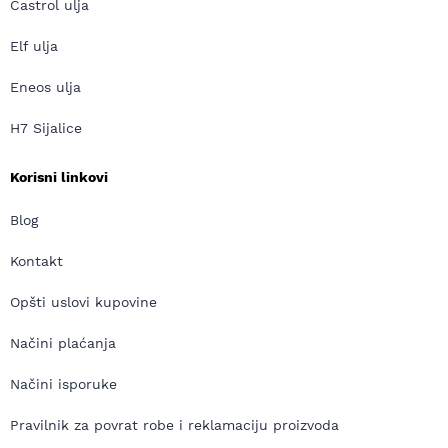
Castrol ulja
Elf ulja
Eneos ulja
H7 Sijalice
Korisni linkovi
Blog
Kontakt
Opšti uslovi kupovine
Načini plaćanja
Načini isporuke
Pravilnik za povrat robe i reklamaciju proizvoda