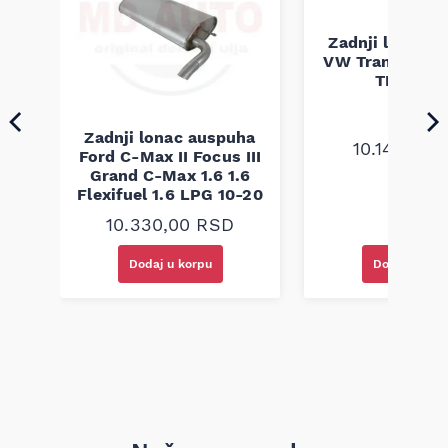
komponentom na vozilu kako biste izbegli grešku pri zameni.
ha
Zadnji lonac 
203
VW Transporter
TDI 98-0
Zadnji lonac auspuha
10.140,00
Ford C-Max II Focus III
Grand C-Max 1.6 1.6
Flexifuel 1.6 LPG 10-20
10.330,00
RSD
Dodaj u korpu
Dodaj u kor