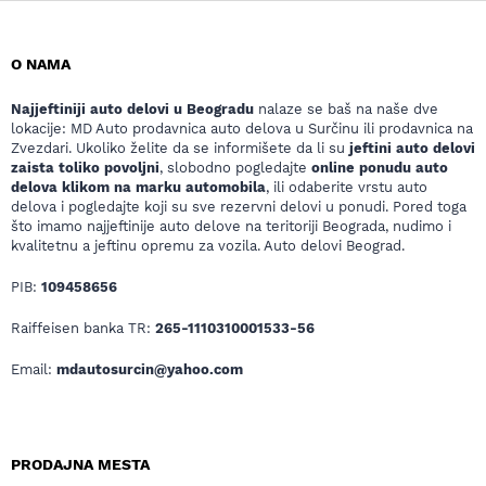
O NAMA
Najjeftiniji auto delovi u Beogradu
nalaze se baš na naše dve
lokacije: MD Auto prodavnica auto delova u Surčinu ili prodavnica na
Zvezdari. Ukoliko želite da se informišete da li su
jeftini auto delovi
zaista toliko povoljni
, slobodno pogledajte
online ponudu auto
delova klikom na marku automobila
, ili odaberite vrstu auto
delova i pogledajte koji su sve rezervni delovi u ponudi. Pored toga
što imamo najjeftinije auto delove na teritoriji Beograda, nudimo i
kvalitetnu a jeftinu opremu za vozila. Auto delovi Beograd.
PIB:
109458656
Raiffeisen banka TR:
265-1110310001533-56
Email:
mdautosurcin@yahoo.com
PRODAJNA MESTA