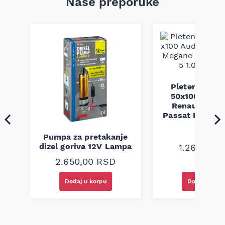
Naše preporuke
Pletenica au
a
50x100 Audi 
Renault Mega
Passat B5 B5.5 
94-08
Pumpa za pretakanje
dizel goriva 12V Lampa
1.260,00
R
2.650,00
RSD
Dodaj u korpu
Dodaj u kor