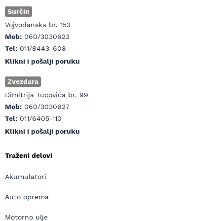
Surčin
Vojvođanska br. 153
Mob:
060/3030623
Tel:
011/8443-608
Klikni i pošalji poruku
Zvezdara
Dimitrija Tucovića br. 99
Mob:
060/3030627
Tel:
011/6405-110
Klikni i pošalji poruku
Traženi delovi
Akumulatori
Auto oprema
Motorno ulje