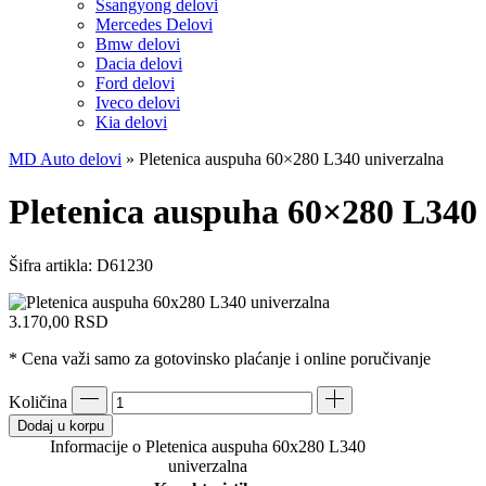
Ssangyong delovi
Mercedes Delovi
Bmw delovi
Dacia delovi
Ford delovi
Iveco delovi
Kia delovi
MD Auto delovi
»
Pletenica auspuha 60×280 L340 univerzalna
Pletenica auspuha 60×280 L340
Šifra artikla:
D61230
3.170,00
RSD
* Cena važi samo za gotovinsko plaćanje i online poručivanje
Količina
Dodaj u korpu
Informacije o Pletenica auspuha 60x280 L340
univerzalna