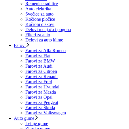
Remenice radilice
Auto elektrika
Svećice za auto
Kočione pločice
Kočioni diskovi
Delovi menjača i pogona
Filteri za auto
Delovi za auto klime
Farovi
Farovi za Alfa Romeo
Farovi za Fiat
Farovi za BMW
Farovi za Audi
Farovi za Citroen
Farovi za Renault
Farovi za Ford
Farovi za Hyundai
Farovi za Mazda
Farovi za Opel
Farovi za Peugeot
Farovi za Škoda
Farovi za Volkswagen
Auto gume
Letnje gume
Zimske gume