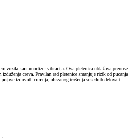
tem vozila kao amortizer vibracija. Ova pletenica ublažava prenose
izduženja creva. Pravilan rad pletenice smanjuje rizik od pucanja
, pojave izduvnih curenja, ubrzanog trošenja susednih delova i