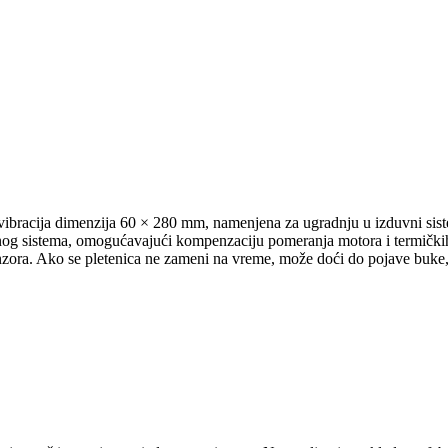
e vibracija dimenzija 60 × 280 mm, namenjena za ugradnju u izduvni sis
nog sistema, omogućavajući kompenzaciju pomeranja motora i termičkih 
 senzora. Ako se pletenica ne zameni na vreme, može doći do pojave buke