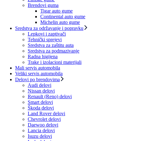
Brendovi guma
Tigar auto gume
Continental auto gume
Michelin auto gume
Sredstva za održavanje i popravku
Lepkovi i zaptivači
Tehnički sprejevi
Sredstva za zaštitu auta
Sredstva za podmazivanje
Radna higijena
Trake i izolacioni materijali
Mali servis automobila
Veliki servis automobila
Delovi po brendovima
Audi delovi
Nissan delovi
Renault (Reno) delovi
Smart delovi
Škoda delovi
Land Rover delovi
Chevrolet delovi
Daewoo delovi
Lancia delovi
Isuzu delovi