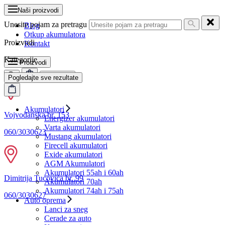
Naši proizvodi
Unesite pojam za pretragu
Blog
Otkup akumulatora
Proizvodi
Kontakt
Kategorije
Proizvodi
MENI
Pogledajte sve rezultate
Akumulatori
Vojvođanska br. 153
Energizer akumulatori
Varta akumulatori
060/3030623
Mustang akumulatori
Firecell akumulatori
Exide akumulatori
AGM Akumulatori
Akumulatori 55ah i 60ah
Dimitrija Tucovića br. 99
Akumulatori 70ah
Akumulatori 74ah i 75ah
060/3030627
Auto oprema
Lanci za sneg
Cerade za auto