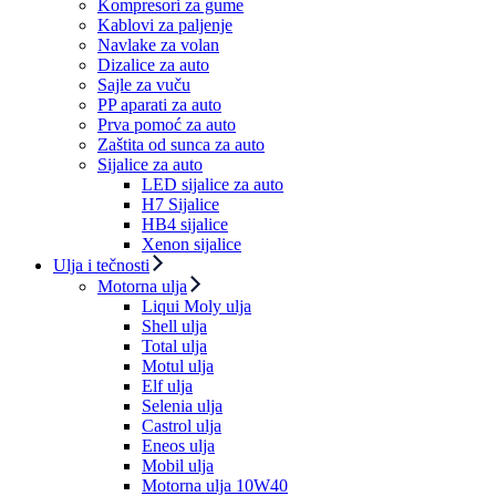
Kompresori za gume
Kablovi za paljenje
Navlake za volan
Dizalice za auto
Sajle za vuču
PP aparati za auto
Prva pomoć za auto
Zaštita od sunca za auto
Sijalice za auto
LED sijalice za auto
H7 Sijalice
HB4 sijalice
Xenon sijalice
Ulja i tečnosti
Motorna ulja
Liqui Moly ulja
Shell ulja
Total ulja
Motul ulja
Elf ulja
Selenia ulja
Castrol ulja
Eneos ulja
Mobil ulja
Motorna ulja 10W40