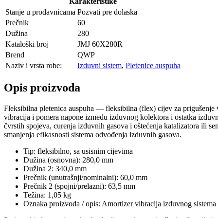
Karakteristike
Stanje u prodavnicama
Pozvati pre dolaska
Prečnik
60
Dužina
280
Kataloški broj
JMJ 60X280R
Brend
QWP
Naziv i vrsta robe:
Izduvni sistem
,
Pletenice auspuha
Opis proizvoda
Fleksibilna pletenica auspuha — fleksibilna (flex) cijev za prigušenj
vibracija i pomera napone između izduvnog kolektora i ostatka izduv
čvrstih spojeva, curenja izduvnih gasova i oštećenja katalizatora ili
smanjenja efikasnosti sistema odvođenja izduvnih gasova.
Tip: fleksibilno, sa usisnim cijevima
Dužina (osnovna): 280,0 mm
Dužina 2: 340,0 mm
Prečnik (unutrašnji/nominalni): 60,0 mm
Prečnik 2 (spojni/prelazni): 63,5 mm
Težina: 1,05 kg
Oznaka proizvoda / opis: Amortizer vibracija izduvnog sistema