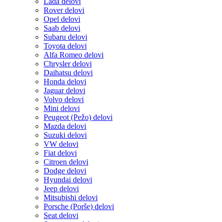
Lada delovi
Rover delovi
Opel delovi
Saab delovi
Subaru delovi
Toyota delovi
Alfa Romeo delovi
Chrysler delovi
Daihatsu delovi
Honda delovi
Jaguar delovi
Volvo delovi
Mini delovi
Peugeot (Pežo) delovi
Mazda delovi
Suzuki delovi
VW delovi
Fiat delovi
Citroen delovi
Dodge delovi
Hyundai delovi
Jeep delovi
Mitsubishi delovi
Porsche (Porše) delovi
Seat delovi