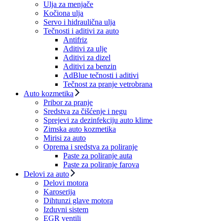
Ulja za menjače
Kočiona ulja
Servo i hidraulična ulja
Tečnosti i aditivi za auto
Antifriz
Aditivi za ulje
Aditivi za dizel
Aditivi za benzin
AdBlue tečnosti i aditivi
Tečnost za pranje vetrobrana
Auto kozmetika
Pribor za pranje
Sredstva za čišćenje i negu
Sprejevi za dezinfekciju auto klime
Zimska auto kozmetika
Mirisi za auto
Oprema i sredstva za poliranje
Paste za poliranje auta
Paste za poliranje farova
Delovi za auto
Delovi motora
Karoserija
Dihtunzi glave motora
Izduvni sistem
EGR ventili