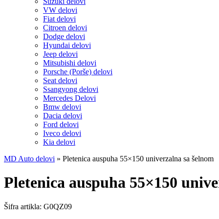
Suzuki delovi
VW delovi
Fiat delovi
Citroen delovi
Dodge delovi
Hyundai delovi
Jeep delovi
Mitsubishi delovi
Porsche (Porše) delovi
Seat delovi
Ssangyong delovi
Mercedes Delovi
Bmw delovi
Dacia delovi
Ford delovi
Iveco delovi
Kia delovi
MD Auto delovi
»
Pletenica auspuha 55×150 univerzalna sa šelnom
Pletenica auspuha 55×150 unive
Šifra artikla:
G0QZ09