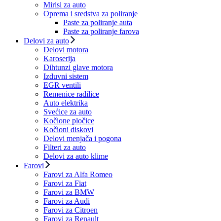
Mirisi za auto
Oprema i sredstva za poliranje
Paste za poliranje auta
Paste za poliranje farova
Delovi za auto
Delovi motora
Karoserija
Dihtunzi glave motora
Izduvni sistem
EGR ventili
Remenice radilice
Auto elektrika
Svećice za auto
Kočione pločice
Kočioni diskovi
Delovi menjača i pogona
Filteri za auto
Delovi za auto klime
Farovi
Farovi za Alfa Romeo
Farovi za Fiat
Farovi za BMW
Farovi za Audi
Farovi za Citroen
Farovi za Renault