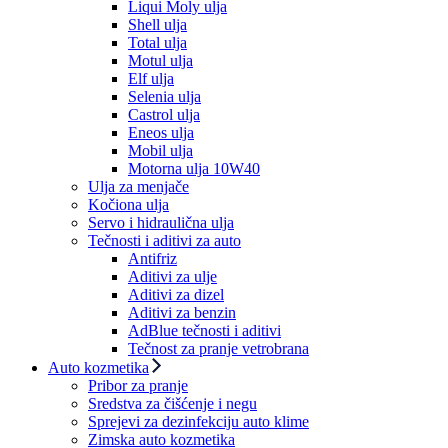
Liqui Moly ulja
Shell ulja
Total ulja
Motul ulja
Elf ulja
Selenia ulja
Castrol ulja
Eneos ulja
Mobil ulja
Motorna ulja 10W40
Ulja za menjače
Kočiona ulja
Servo i hidraulična ulja
Tečnosti i aditivi za auto
Antifriz
Aditivi za ulje
Aditivi za dizel
Aditivi za benzin
AdBlue tečnosti i aditivi
Tečnost za pranje vetrobrana
Auto kozmetika
Pribor za pranje
Sredstva za čišćenje i negu
Sprejevi za dezinfekciju auto klime
Zimska auto kozmetika