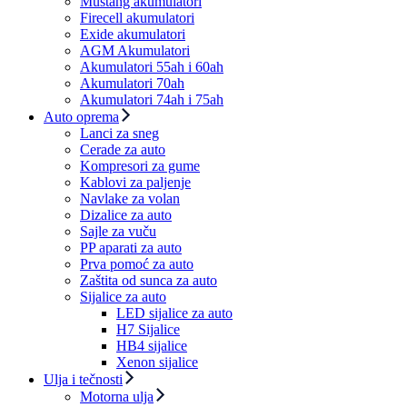
Mustang akumulatori
Firecell akumulatori
Exide akumulatori
AGM Akumulatori
Akumulatori 55ah i 60ah
Akumulatori 70ah
Akumulatori 74ah i 75ah
Auto oprema
Lanci za sneg
Cerade za auto
Kompresori za gume
Kablovi za paljenje
Navlake za volan
Dizalice za auto
Sajle za vuču
PP aparati za auto
Prva pomoć za auto
Zaštita od sunca za auto
Sijalice za auto
LED sijalice za auto
H7 Sijalice
HB4 sijalice
Xenon sijalice
Ulja i tečnosti
Motorna ulja