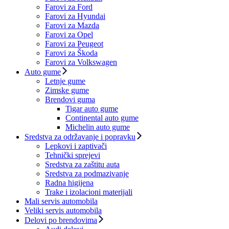
Farovi za Ford
Farovi za Hyundai
Farovi za Mazda
Farovi za Opel
Farovi za Peugeot
Farovi za Škoda
Farovi za Volkswagen
Auto gume
Letnje gume
Zimske gume
Brendovi guma
Tigar auto gume
Continental auto gume
Michelin auto gume
Sredstva za održavanje i popravku
Lepkovi i zaptivači
Tehnički sprejevi
Sredstva za zaštitu auta
Sredstva za podmazivanje
Radna higijena
Trake i izolacioni materijali
Mali servis automobila
Veliki servis automobila
Delovi po brendovima