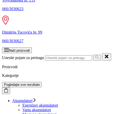
Vojvođanska br. 153
060/3030623
Dimitrija Tucovića br. 99
060/3030627
Naši proizvodi
Unesite pojam za pretragu
Proizvodi
Kategorije
Pogledajte sve rezultate
Akumulatori
Energizer akumulatori
Varta akumulatori