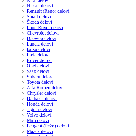
Audi delovi
Nissan delovi
Renault (Reno) delovi
Smart delovi
Škoda delovi
Land Rover delovi
Chevrolet delovi
Daewoo delovi
Lancia delovi
Isuzu delovi
Lada delovi
Rover delovi
Opel delovi
Saab delovi
Subaru delovi
Toyota delovi
Alfa Romeo delovi
Chrysler delovi
Daihatsu delovi
Honda delovi
Jaguar delovi
Volvo delovi
Mini delovi
Peugeot (Pežo) delovi
Mazda delovi