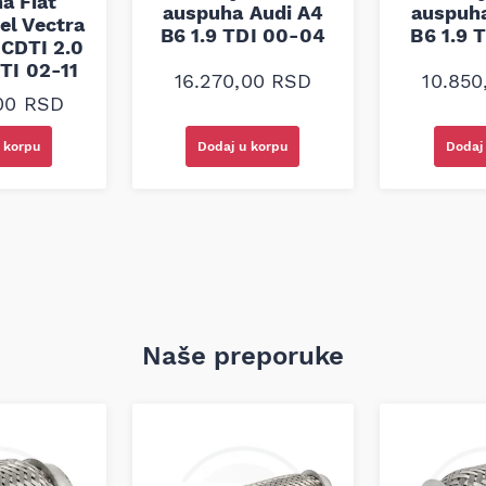
a Fiat
auspuha Audi A4
auspuha
el Vectra
B6 1.9 TDI 00-04
B6 1.9 
 CDTI 2.0
TI 02-11
16.270,00
RSD
10.85
,00
RSD
 korpu
Dodaj u korpu
Dodaj
Naše preporuke