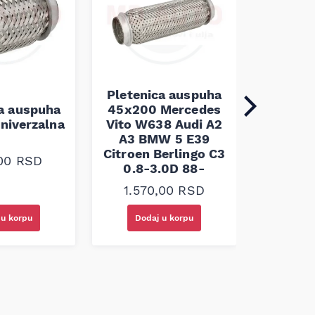
Pletenica auspuha
ca auspuha
45x200 Mercedes
Pleten
niverzalna
Vito W638 Audi A2
60x100 
A3 BMW 5 E39
Citroen Berlingo C3
,00
RSD
1.30
0.8-3.0D 88-
1.570,00
RSD
 u korpu
Dodaj u korpu
Doda