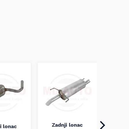
Zadn
Zadnji lonac
i lonac