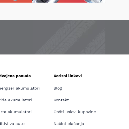
zdvojena ponuda
Korisni linkovi
nergizer akumulatori
Blog
xide akumulatori
Kontakt
arta akumulatori
Opšti uslovi kupovine
itivi za auto
Načini plaćanja