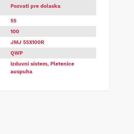
a auspuha 55x100 univerzalna
Pozvati pre dolaska
55
100
JMJ 55X100R
QWP
Izduvni sistem
,
Pletenice
auspuha