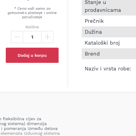
Informacije o Pletenic
Stanje u
* Cena važi samo za
prodavnicama
gotovinsko plaćanje i online
poručivanje
Prečnik
Količina
Dužina
Kataloški broj
Brend
Dodaj u korpu
Naziv i vrsta robe:
fleksibilna cijev za
vnog sistema) dimenzija
ja i pomeranja između delova
h elemenata izduvnog sistema