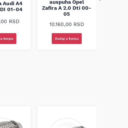
ausp
auspuha Opel
 Audi A4
Croma O
Zafira A 2.0 Dti 00-
TDI 01-04
C 1.9 J
05
DTI 2.
0,00
RSD
10.160,00
RSD
12.9
 u korpu
Dodaj u korpu
Doda