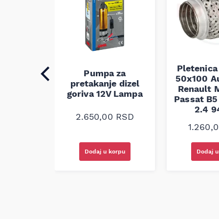
Pletenica
auspuha
Pumpa za
50x100 A
30
pretakanje dizel
Renault M
alna
goriva 12V Lampa
Passat B5 
2.4 
0
RSD
2.650,00
RSD
1.260,
korpu
Dodaj u korpu
Dodaj u