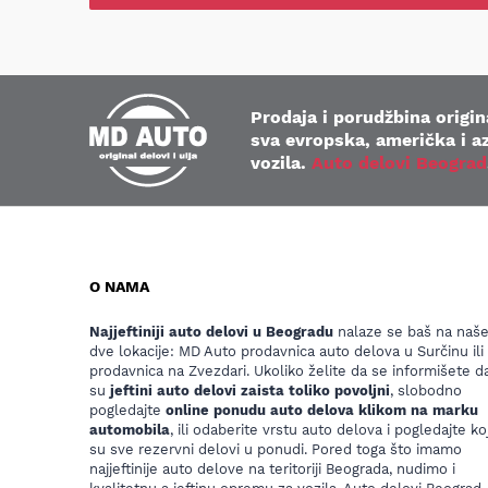
Prodaja i porudžbina origina
sva evropska, američka i az
vozila.
Auto delovi Beograd
O NAMA
Najjeftiniji auto delovi u Beogradu
nalaze se baš na naš
dve lokacije: MD Auto prodavnica auto delova u Surčinu ili
prodavnica na Zvezdari. Ukoliko želite da se informišete da
su
jeftini auto delovi zaista toliko povoljni
, slobodno
pogledajte
online ponudu auto delova klikom na marku
automobila
, ili odaberite vrstu auto delova i pogledajte koj
su sve rezervni delovi u ponudi. Pored toga što imamo
najjeftinije auto delove na teritoriji Beograda, nudimo i