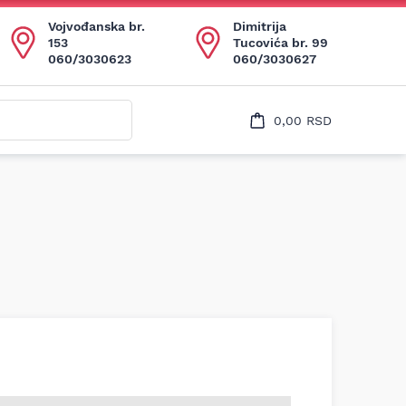
Uspešno ste dodali ovaj proizvod u vašu korpu.
Vojvođanska br.
Dimitrija
153
Tucovića br. 99
060/3030623
060/3030627
0,00
RSD