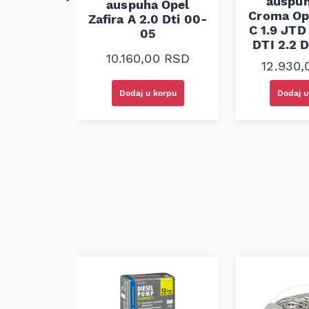
auspuh
auspuha Opel
Audi A4
Croma Op
Zafira A 2.0 Dti 00-
I 01-04
C 1.9 JTD
05
DTI 2.2 D
00
RSD
10.160,00
RSD
12.930
korpu
Dodaj u korpu
Dodaj u