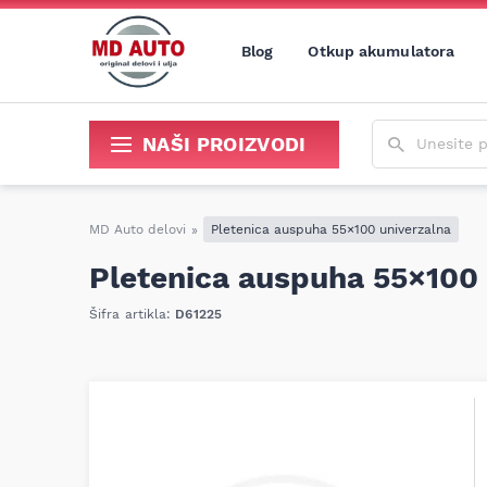
Blog
Otkup akumulatora
Unesite poja
NAŠI PROIZVODI
Sredstva za održavanje i popravku
MD Auto delovi
»
Pletenica auspuha 55×100 univerzalna
Pletenica auspuha 55×100 
Šifra artikla:
D61225