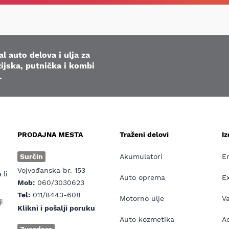
l auto delova i ulja za
ijska, putnička i kombi
.
PRODAJNA MESTA
Traženi delovi
I
e
Surčin
Akumulatori
E
Vojvođanska br. 153
 li
Auto oprema
E
Mob:
060/3030623
Tel:
011/8443-608
Motorno ulje
V
i
Klikni i pošalji poruku
Auto kozmetika
Ad
Zvezdara