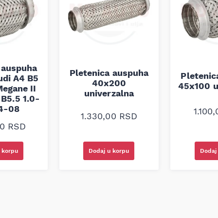
 auspuha
Pletenica auspuha
Pleteni
udi A4 B5
40x200
45x100 u
egane II
univerzalna
B5.5 1.0-
94-08
1.100
1.330,00
RSD
00
RSD
 korpu
Dodaj u korpu
Dodaj