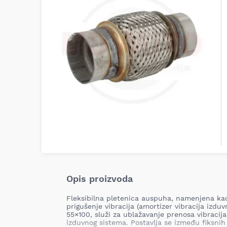
Opis proizvoda
Fleksibilna pletenica auspuha, namenjena kao 
prigušenje vibracija (amortizer vibracija izdu
55×100, služi za ublažavanje prenosa vibraci
izduvnog sistema. Postavlja se između fiksni