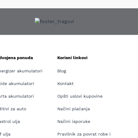
zdvojena ponuda
Korisni linkovi
nergizer akumulatori
Blog
xide akumulatori
Kontakt
arta akumulatori
Opšti uslovi kupovine
itivi za auto
Načini plaćanja
strol ulja
Načini isporuke
f ulja
Pravilnik za povrat robe i