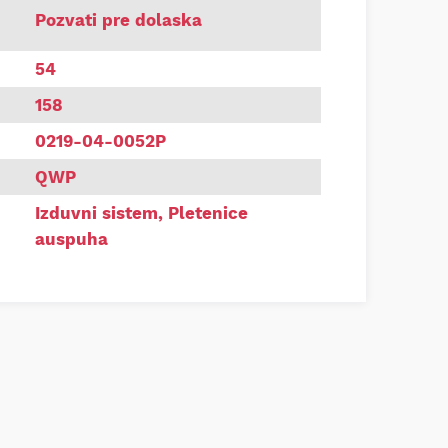
a auspuha 54x158 univerzalna
Pozvati pre dolaska
54
158
0219-04-0052P
QWP
Izduvni sistem
,
Pletenice
auspuha