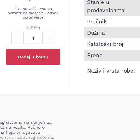
Informacije o Pletenic
Stanje u
* Cena važi samo za
prodavnicama
gotovinsko plaćanje i online
poručivanje
Prečnik
Količina
Dužina
Kataloški broj
Brend
Dodaj u korpu
Naziv i vrsta robe:
nog sistema namenjen za
stemu vozila. Reč je o
cama koja omogućava
ponenti izduvnog sistema,