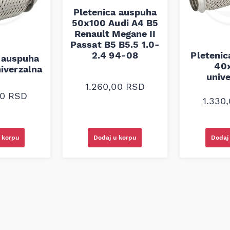
Pletenica auspuha
50x100 Audi A4 B5
Renault Megane II
Passat B5 B5.5 1.0-
2.4 94-08
Pleteni
 auspuha
40
iverzalna
univ
1.260,00
RSD
00
RSD
1.330
Dodaj u korpu
 korpu
Dodaj