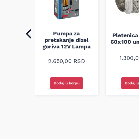
auspuha
verzalna
Pumpa za
Pletenica
0
RSD
pretakanje dizel
60x100 un
goriva 12V Lampa
1.300,
2.650,00
RSD
korpu
Dodaj u korpu
Dodaj u