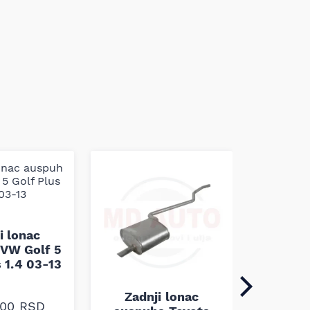
Zadn
ausp
i lonac
Trans
VW Golf 5
Tourne
s 1.4 03-13
Zadnji lonac
,00
RSD
10.1