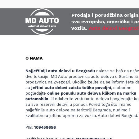
Prodaja i porudžbina origina
sva evropska, američka i az
vozila.
Auto delovi Beograd
O NAMA
Najjeftiniji auto delovi u Beogradu
nalaze se baš na naš
dve lokacije: MD Auto prodavnica auto delova u Surčinu ili
prodavnica na Zvezdari. Ukoliko želite da se informišete da
su
jeftini auto delovi zaista toliko povoljni
, slobodno
pogledajte
online ponudu auto delova klikom na marku
automobila
, ili odaberite vrstu auto delova i pogledajte koj
su sve rezervni delovi u ponudi. Pored toga što imamo
najjeftinije auto delove na teritoriji Beograda, nudimo i
kvalitetnu a jeftinu opremu za vozila. Auto delovi Beograd.
PIB:
109458656