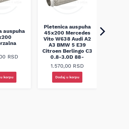
Pleten
45x100 
Pletenica auspuha
ca auspuha
45x200 Mercedes
1.10
x200
Vito W638 Audi A2
erzalna
A3 BMW 5 E39
Citroen Berlingo C3
,00
RSD
0.8-3.0D 88-
1.570,00
RSD
Doda
 u korpu
Dodaj u korpu