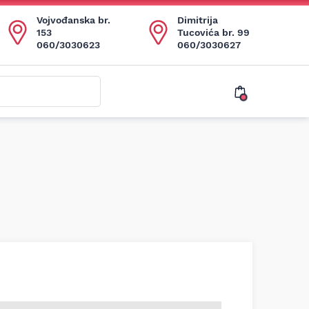
Vojvođanska br.
Dimitrija
153
Tucovića br. 99
060/3030623
060/3030627