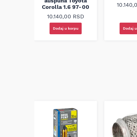
auspuha Toyota
10.140,
Corolla 1.6 97-00
10.140,00
RSD
korpu
Dodaj u
Dodaj u korpu