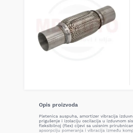
Opis proizvoda
Pletenica auspuha, amortizer vibracija izduv
prigušenje i izolaciju oscilacija u izduvnom si
fleksibilnoj (flex) cijevi sa usisnim prirubni
apsorpciju pomeranja i vibracija između kom