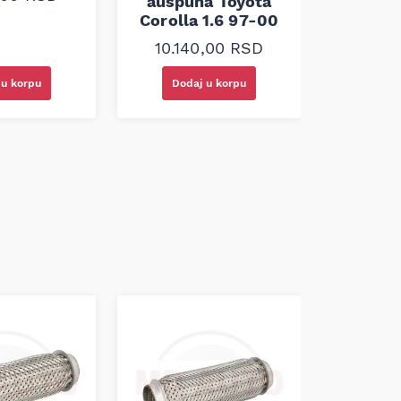
auspuha Toyota
Corolla 1.6 97-00
10.140,00
RSD
 u korpu
Doda
Dodaj u korpu