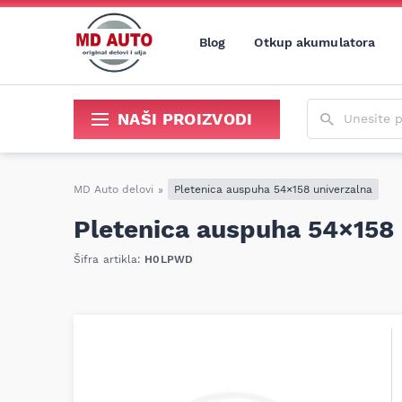
Blog
Otkup akumulatora
Unesite poja
NAŠI PROIZVODI
Sredstva za održavanje i popravku
MD Auto delovi
»
Pletenica auspuha 54×158 univerzalna
Pletenica auspuha 54×158 
Šifra artikla:
H0LPWD