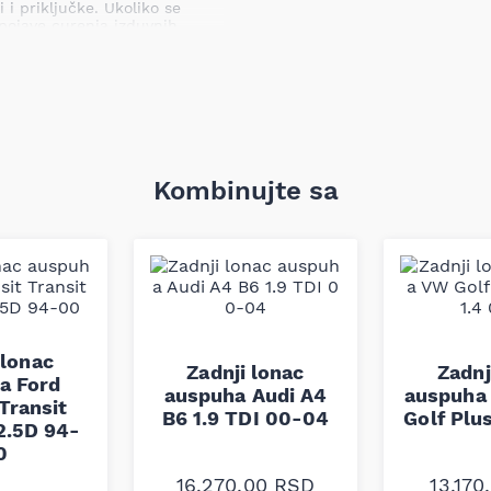
i priključke. Ukoliko se
pojave curenja izduvnih
ucanja susednih delova
nog sistema i potencijalnog
aka.
og sistema (pletenica
Kombinujte sa
darde kvaliteta i
d prenosa vibracija i curenja
dite dimenzije i oblik ove
a fabričkim delom na vozilu
i pravilnu ugradnju.
 lonac
Zadnji lonac
Zadnj
a Ford
auspuha Audi A4
auspuha 
Transit
B6 1.9 TDI 00-04
Golf Plu
2.5D 94-
0
16.270,00
RSD
13.170