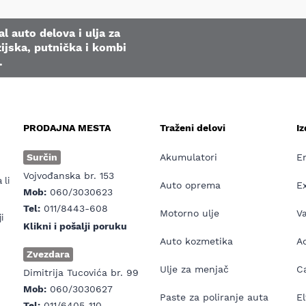
l auto delova i ulja za
ijska, putnička i kombi
.
PRODAJNA MESTA
Traženi delovi
I
e
Surčin
Akumulatori
E
Vojvođanska br. 153
 li
Auto oprema
E
Mob:
060/3030623
Tel:
011/8443-608
Motorno ulje
V
i
Klikni i pošalji poruku
Auto kozmetika
Ad
Zvezdara
Ulje za menjač
Ca
Dimitrija Tucovića br. 99
Mob:
060/3030627
Paste za poliranje auta
El
Tel:
011/6405-110