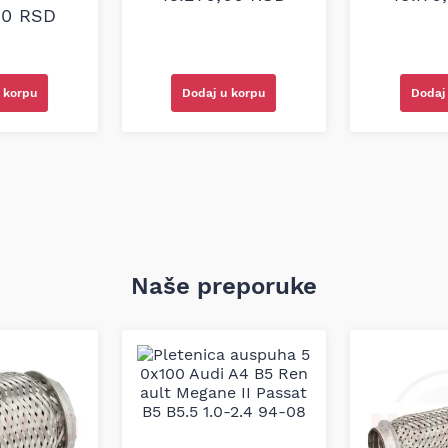
00
RSD
 korpu
Dodaj u korpu
Dodaj
Naše preporuke