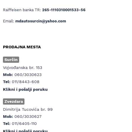
Raiffeisen banka TR:
265-1110310001533-56
Email:
mdautosurcin@yahoo.com
PRODAJNA MESTA
Surčin
Vojvođanska br. 153
Mob:
060/3030623
Tel:
011/8443-608
Klikni i pošalji poruku
Zvezdara
Dimitrija Tucovića br. 99
Mob:
060/3030627
Tel:
011/6405-110
Klikni i pošalji poruku