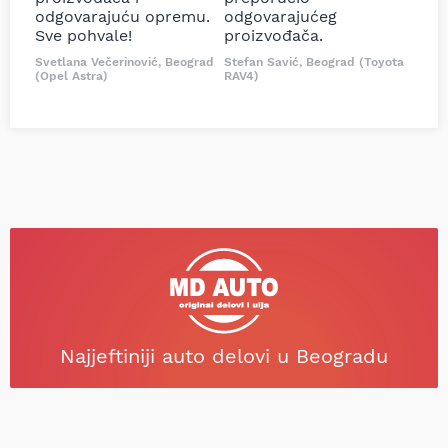
odgovarajuću opremu.
odgovarajućeg
Sve pohvale!
proizvođača.
Svetlana Večerinović, Beograd
Stefan Savić, Beograd (Toyota
(Opel Astra)
RAV4)
Najjeftiniji auto delovi u Beogradu