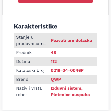
Karakteristike
Informacije o Pletenica auspuha 48x112 univerzaln
Stanje u
Pozvati pre dolaska
prodavnicama
Prečnik
48
Dužina
112
Kataloški broj
0219-04-0046P
Brend
QWP
Naziv i vrsta
Izduvni sistem
,
robe:
Pletenice auspuha