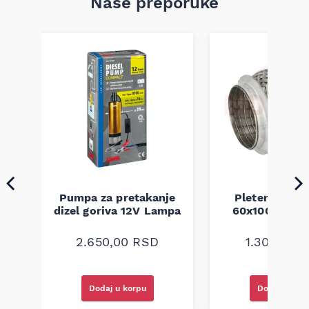
Naše preporuke
Pumpa za pretakanje
Pletenica au
a
dizel goriva 12V Lampa
60x100 unive
2.650,00
RSD
1.300,00
R
Dodaj u korpu
Dodaj u kor