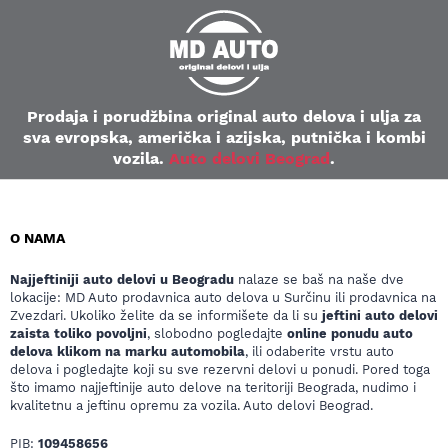
Prodaja i porudžbina original auto delova i ulja za
sva evropska, američka i azijska, putnička i kombi
vozila.
Auto delovi Beograd
.
O NAMA
Najjeftiniji auto delovi u Beogradu
nalaze se baš na naše dve
lokacije: MD Auto prodavnica auto delova u Surčinu ili prodavnica na
Zvezdari. Ukoliko želite da se informišete da li su
jeftini auto delovi
zaista toliko povoljni
, slobodno pogledajte
online ponudu auto
delova klikom na marku automobila
, ili odaberite vrstu auto
delova i pogledajte koji su sve rezervni delovi u ponudi. Pored toga
što imamo najjeftinije auto delove na teritoriji Beograda, nudimo i
kvalitetnu a jeftinu opremu za vozila. Auto delovi Beograd.
PIB:
109458656