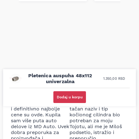
Pletenica auspuha 48x112
1.350,00
RSD
univerzalna
Uporedila sam sve
Odlična usluga i
moguće online
ljubazni prodavci.
Dodaj u korpu
prodavnice auto delova
Nisam bio siguran koji je
i definitivno najbolje
tačan naziv i tip
cene su ovde. Kupila
kočionog cilindra bio
sam više puta auto
potreban za moju
delove iz MD Auto. Uvek
Tojotu, ali me je Miloš
dobra preporuka za
podsetio, istražio i
proizvođača i
preporučio