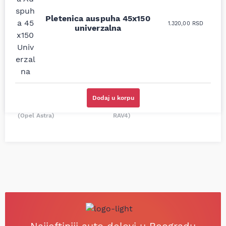
moguće online
ljubazni prodavci.
prodavnice auto delova
Pletenica auspuha 45x150
Nisam bio siguran koji je
1.320,00
RSD
i definitivno najbolje
univerzalna
tačan naziv i tip
cene su ovde. Kupila
kočionog cilindra bio
sam više puta auto
potreban za moju
delove iz MD Auto. Uvek
Tojotu, ali me je Miloš
dobra preporuka za
podsetio, istražio i
proizvođača i
preporučio
odgovarajuću opremu.
odgovarajućeg
Sve pohvale!
proizvođača.
Dodaj u korpu
Svetlana Večerinović, Beograd
Stefan Savić, Beograd (Toyota
(Opel Astra)
RAV4)