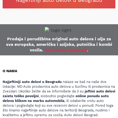
Najjeftiniji auto delovi u Beogradu
Prodaja i porudžbina original auto delova i ulja za
sva evropska, američka i azijska, putnička i kombi
vozila.
Auto delovi Beograd
.
O NAMA
Najjeftiniji auto delovi u Beogradu
nalaze se baš na naše dve
lokacije: MD Auto prodavnica auto delova u Surčinu ili prodavnica na
Zvezdari. Ukoliko želite da se informišete da li su
jeftini auto delovi
zaista toliko povoljni
, slobodno pogledajte
online ponudu auto
delova klikom na marku automobila
, ili odaberite vrstu auto
delova i pogledajte koji su sve rezervni delovi u ponudi. Pored toga
što imamo najjeftinije auto delove na teritoriji Beograda, nudimo i
kvalitetnu a jeftinu opremu za vozila. Auto delovi Beograd.