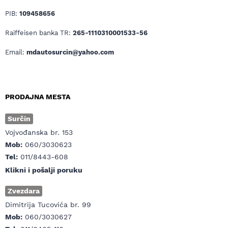
PIB:
109458656
Raiffeisen banka TR:
265-1110310001533-56
Email:
mdautosurcin@yahoo.com
PRODAJNA MESTA
Surčin
Vojvođanska br. 153
Mob:
060/3030623
Tel:
011/8443-608
Klikni i pošalji poruku
Zvezdara
Dimitrija Tucovića br. 99
Mob:
060/3030627