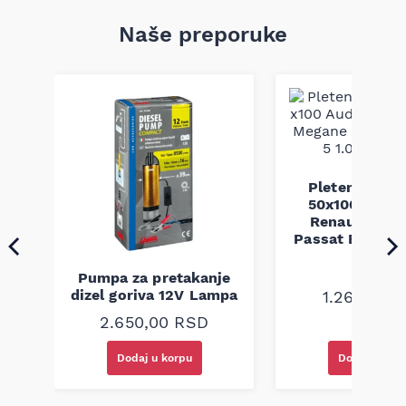
Naše preporuke
Pletenica au
a
50x100 Audi 
Renault Mega
Passat B5 B5.5 
94-08
Pumpa za pretakanje
dizel goriva 12V Lampa
1.260,00
R
2.650,00
RSD
Dodaj u korpu
Dodaj u kor