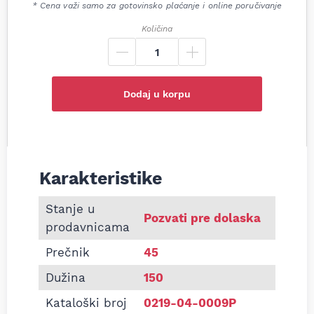
* Cena važi samo za gotovinsko plaćanje i online poručivanje
Količina
Dodaj u korpu
Karakteristike
Informacije o Pletenica auspuha 45x150 univerzal
Stanje u
Pozvati pre dolaska
prodavnicama
Prečnik
45
Dužina
150
Kataloški broj
0219-04-0009P