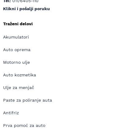
Tel:
011/6405-110
Klikni i pošalji poruku
Traženi delovi
Akumulatori
Auto oprema
Motorno ulje
Auto kozmetika
Ulje za menjač
Paste za poliranje auta
Antifriz
Prva pomoć za auto