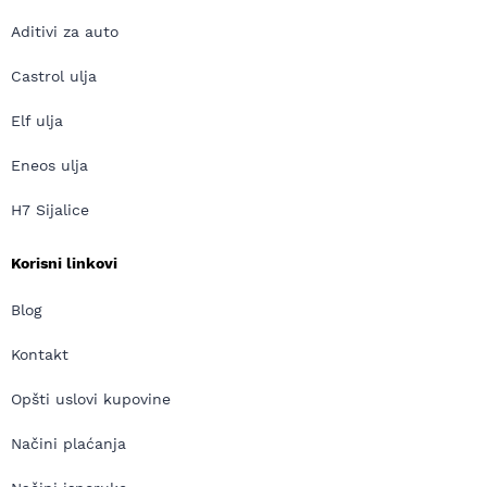
Aditivi za auto
Castrol ulja
Elf ulja
Eneos ulja
H7 Sijalice
Korisni linkovi
Blog
Kontakt
Opšti uslovi kupovine
Načini plaćanja