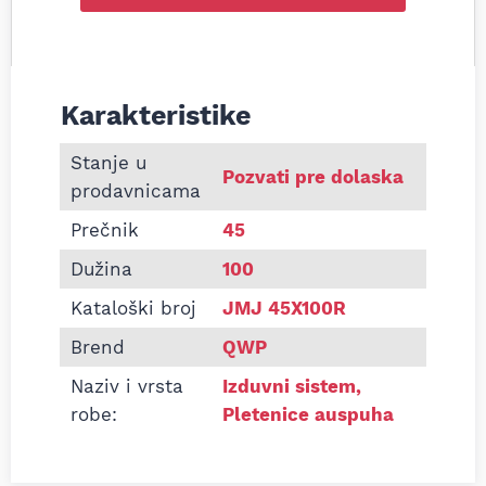
Karakteristike
Informacije o Pletenica auspuha 45x100 L160 univ
Stanje u
Pozvati pre dolaska
prodavnicama
Prečnik
45
Dužina
100
Kataloški broj
JMJ 45X100R
Brend
QWP
Naziv i vrsta
Izduvni sistem
,
robe:
Pletenice auspuha