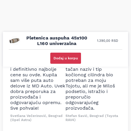
Pletenica auspuha 45x100
1.390,00
RSD
L160 univerzalna
Uporedila sam sve
Odlična usluga i
moguće online
ljubazni prodavci.
Dodaj u korpu
prodavnice auto delova
Nisam bio siguran koji je
i definitivno najbolje
tačan naziv i tip
cene su ovde. Kupila
kočionog cilindra bio
sam više puta auto
potreban za moju
delove iz MD Auto. Uvek
Tojotu, ali me je Miloš
dobra preporuka za
podsetio, istražio i
proizvođača i
preporučio
odgovarajuću opremu.
odgovarajućeg
Sve pohvale!
proizvođača.
Svetlana Večerinović, Beograd
Stefan Savić, Beograd (Toyota
(Opel Astra)
RAV4)