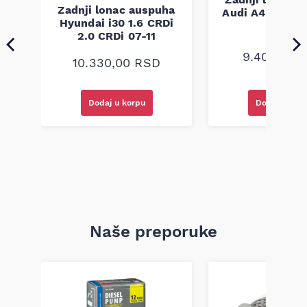
sa originalnom komponentom na vozilu kako biste izbegli
Zadnji lonac auspuha
Audi A4 B6 B7 
grešku pri ugradnji.
ha
Hyundai i30 1.6 CRDi
08
tra
2.0 CRDi 07-11
TI
9.400,00
10.330,00
RSD
Dodaj u korpu
Dodaj u kor
Naše preporuke