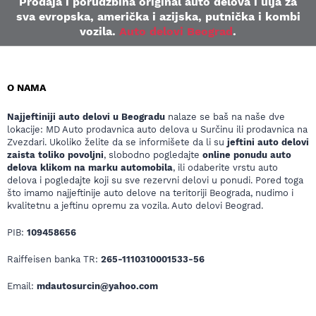
Prodaja i porudžbina original auto delova i ulja za
sva evropska, američka i azijska, putnička i kombi
vozila.
Auto delovi Beograd
.
O NAMA
Najjeftiniji auto delovi u Beogradu
nalaze se baš na naše dve
lokacije: MD Auto prodavnica auto delova u Surčinu ili prodavnica na
Zvezdari. Ukoliko želite da se informišete da li su
jeftini auto delovi
zaista toliko povoljni
, slobodno pogledajte
online ponudu auto
delova klikom na marku automobila
, ili odaberite vrstu auto
delova i pogledajte koji su sve rezervni delovi u ponudi. Pored toga
što imamo najjeftinije auto delove na teritoriji Beograda, nudimo i
kvalitetnu a jeftinu opremu za vozila. Auto delovi Beograd.
PIB:
109458656
Raiffeisen banka TR:
265-1110310001533-56
Email:
mdautosurcin@yahoo.com