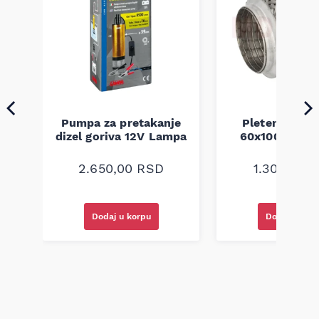
Pumpa za pretakanje
Pletenica au
a
dizel goriva 12V Lampa
60x100 unive
2.650,00
RSD
1.300,00
R
Dodaj u korpu
Dodaj u kor