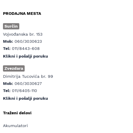
PRODAJNA MESTA
Surčin
Vojvođanska br. 153
Mob:
060/3030623
Tel:
011/8443-608
Klikni i pošalji poruku
Zvezdara
Dimitrija Tucovića br. 99
Mob:
060/3030627
Tel:
011/6405-110
Klikni i pošalji poruku
Traženi delovi
Akumulatori