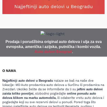
Najjeftiniji auto delovi u Beogradu
Prodaja i porudžbina original auto delova i ulja za sva
evropska, američka i azijska, putnička i kombi vozila.
Auto delovi Beograd
.
O NAMA
Najjeftiniji auto delovi u Beogradu
nalaze se baš na naše dve
lokacije: MD Auto prodavnica auto delova u Surčinu ili prodavnica na
Zvezdari. Ukoliko želite da se informišete da li su
jeftini auto delovi
zaista toliko povoljni
, slobodno pogledajte
online ponudu auto
delova klikom na marku automobila
, ili odaberite vrstu auto delova i
pogledajte koji su sve rezervni delovi u ponudi. Pored toga što
imamo najjeftinije auto delove na teritoriji Beograda, nudimo i