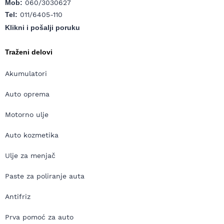
Mob:
060/3030627
Tel:
011/6405-110
Klikni i pošalji poruku
Traženi delovi
Akumulatori
Auto oprema
Motorno ulje
Auto kozmetika
Ulje za menjač
Paste za poliranje auta
Antifriz
Prva pomoć za auto