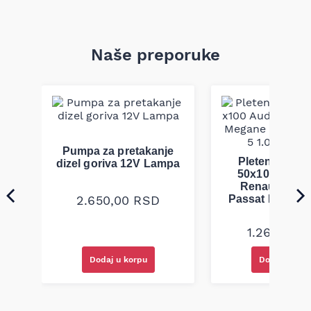
Naše preporuke
Pumpa za pretakanje
Pletenica au
dizel goriva 12V Lampa
50x100 Audi 
Renault Mega
2.650,00
RSD
Passat B5 B5.5 
94-08
1.260,00
R
Dodaj u korpu
Dodaj u kor