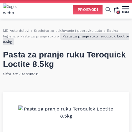
PROIZVODI
MENI
Cene svih vrsta ulja i aditiva trenutno su podložne čestim promenama
usled nestabilne situacije na tržištu i dešavanja na Bliskom istoku.
Zbog učestalih promena nabavnih cena, nije uvek moguće ažurirati cene na sajtu u realnom vremenu.
Molimo vas da pre poručivanja pozovete i proverite trenutno stanje i tačnu cenu.
MD Auto delovi
»
Sredstva za održavanje i popravku auta
»
Radna
higijena
»
Paste za pranje ruku
»
Pasta za pranje ruku Teroquick Loctite
8.5kg
Pasta za pranje ruku Teroquick
Loctite 8.5kg
Šifra artikla:
2185111