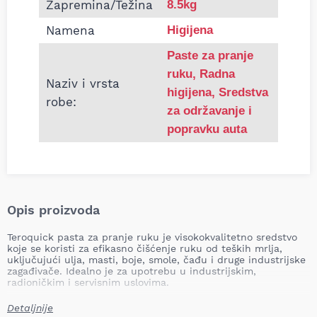
Zapremina/Težina
8.5kg
Namena
Higijena
Paste za pranje
ruku
,
Radna
Naziv i vrsta
higijena
,
Sredstva
robe:
za održavanje i
popravku auta
Opis proizvoda
Teroquick pasta za pranje ruku je visokokvalitetno sredstvo
koje se koristi za efikasno čišćenje ruku od teških mrlja,
uključujući ulja, masti, boje, smole, čađu i druge industrijske
zagađivače. Idealno je za upotrebu u industrijskim,
radioničkim i servisnim uslovima.
Prednosti proizvoda:
Detaljnije