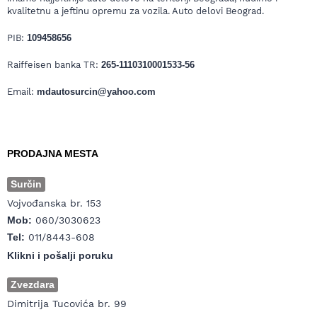
kvalitetnu a jeftinu opremu za vozila. Auto delovi Beograd.
PIB:
109458656
Raiffeisen banka TR:
265-1110310001533-56
Email:
mdautosurcin@yahoo.com
PRODAJNA MESTA
Surčin
Vojvođanska br. 153
Mob:
060/3030623
Tel:
011/8443-608
Klikni i pošalji poruku
Zvezdara
Dimitrija Tucovića br. 99