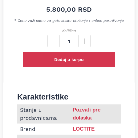
5.800,00
RSD
* Cena važi samo za gotovinsko plaćanje i online poručivanje
Količina
Dodaj u korpu
Karakteristike
Informacije o Pasta za pranje ruku Teroquick Loct
Stanje u
Pozvati pre
prodavnicama
dolaska
Brend
LOCTITE