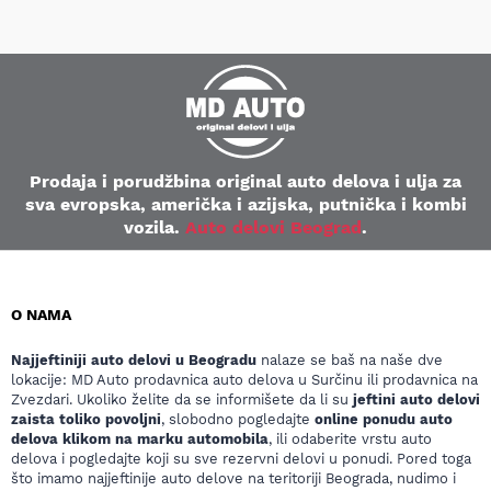
Prodaja i porudžbina original auto delova i ulja za
sva evropska, američka i azijska, putnička i kombi
vozila.
Auto delovi Beograd
.
O NAMA
Najjeftiniji auto delovi u Beogradu
nalaze se baš na naše dve
lokacije: MD Auto prodavnica auto delova u Surčinu ili prodavnica na
Zvezdari. Ukoliko želite da se informišete da li su
jeftini auto delovi
zaista toliko povoljni
, slobodno pogledajte
online ponudu auto
delova klikom na marku automobila
, ili odaberite vrstu auto
delova i pogledajte koji su sve rezervni delovi u ponudi. Pored toga
što imamo najjeftinije auto delove na teritoriji Beograda, nudimo i