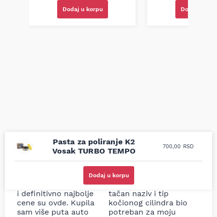
Dodaj u korpu
Dodaj u kor
Pasta za poliranje K2
700,00
RSD
Vosak TURBO TEMPO
Uporedila sam sve
Odlična usluga i
moguće online
ljubazni prodavci.
Dodaj u korpu
prodavnice auto delova
Nisam bio siguran koji je
i definitivno najbolje
tačan naziv i tip
cene su ovde. Kupila
kočionog cilindra bio
sam više puta auto
potreban za moju