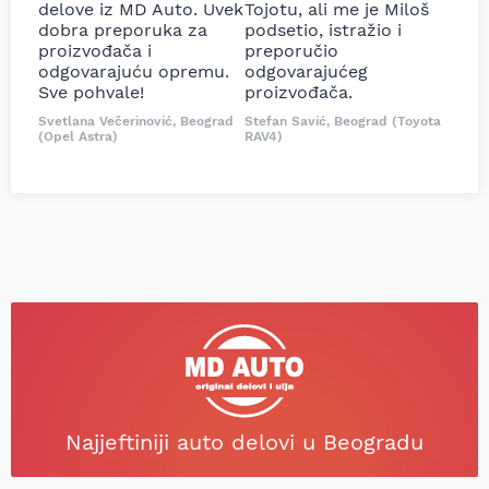
delove iz MD Auto. Uvek
Tojotu, ali me je Miloš
dobra preporuka za
podsetio, istražio i
proizvođača i
preporučio
odgovarajuću opremu.
odgovarajućeg
Sve pohvale!
proizvođača.
Svetlana Večerinović, Beograd
Stefan Savić, Beograd (Toyota
(Opel Astra)
RAV4)
Najjeftiniji auto delovi u Beogradu