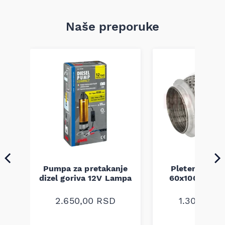
Naše preporuke
Pumpa za pretakanje
Pletenica au
a
dizel goriva 12V Lampa
60x100 unive
2.650,00
RSD
1.300,00
R