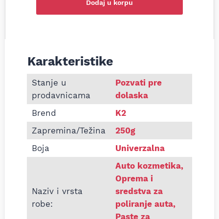
Dodaj u korpu
Karakteristike
Informacije o Pasta za poliranje K2 Vosak TURBO
Stanje u
Pozvati pre
prodavnicama
dolaska
Brend
K2
Zapremina/Težina
250g
Boja
Univerzalna
Auto kozmetika
,
Oprema i
Naziv i vrsta
sredstva za
robe:
poliranje auta
,
Paste za