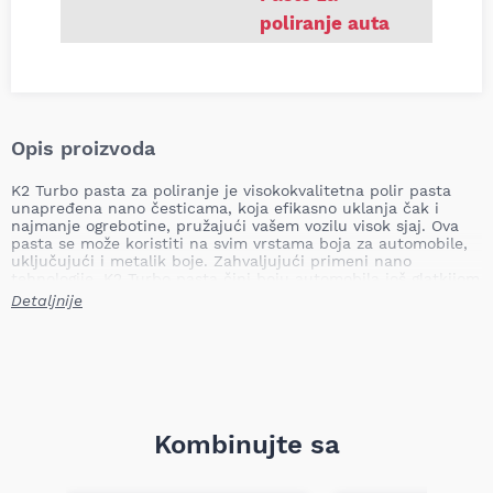
poliranje auta
Opis proizvoda
K2 Turbo pasta za poliranje je visokokvalitetna polir pasta
unapređena nano česticama, koja efikasno uklanja čak i
najmanje ogrebotine, pružajući vašem vozilu visok sjaj. Ova
pasta se može koristiti na svim vrstama boja za automobile,
uključujući i metalik boje. Zahvaljujući primeni nano
tehnologije, K2 Turbo pasta čini boju automobila još glatkijom
i sjajnijom.
Detaljnije
Specifikacija proizvoda:
Zapremina:
250g
Tip površine:
Sve vrste boja, uključujući metalik
Boja vozila:
Univerzalna
Sadržaj voska:
Da
Vrsta finiša:
Visok sjaj
Kombinujte sa
Upotreba: