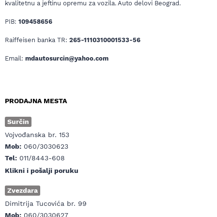
kvalitetnu a jeftinu opremu za vozila. Auto delovi Beograd.
PIB:
109458656
Raiffeisen banka TR:
265-1110310001533-56
Email:
mdautosurcin@yahoo.com
PRODAJNA MESTA
Surčin
Vojvođanska br. 153
Mob:
060/3030623
Tel:
011/8443-608
Klikni i pošalji poruku
Zvezdara
Dimitrija Tucovića br. 99
Mob:
060/3030627