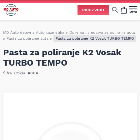
Uspešno ste dodali ovaj proizvod u vašu korpu.
PROIZVODI
MENI
Cene svih vrsta ulja i aditiva trenutno su podložne čestim promenama
usled nestabilne situacije na tržištu i dešavanja na Bliskom istoku.
Zbog učestalih promena nabavnih cena, nije uvek moguće ažurirati cene na sajtu u realnom vremenu.
Molimo vas da pre poručivanja pozovete i proverite trenutno stanje i tačnu cenu.
MD Auto delovi
»
Auto kozmetika
»
Oprema i sredstva za poliranje auta
»
Paste za poliranje auta
»
Pasta za poliranje K2 Vosak TURBO TEMPO
Pasta za poliranje K2 Vosak
TURBO TEMPO
Šifra artikla:
K004