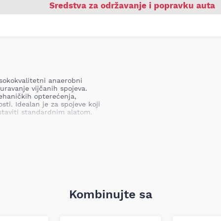
Sredstva za održavanje i popravku auta
sokokvalitetni anaerobni
uravanje vijčanih spojeva.
mehaničkih opterećenja,
sti. Idealan je za spojeve koji
staviti standardnim alatom.
avanje vijaka, matica i
uravanje komponenti na
ima kočnica.
spojeve u kućnim aparatima,
Kombinujte sa