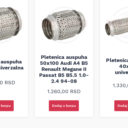
nom mestu, van domašaja
ne.
 pouzdanu zaštitu i
a, garantujući sigurnost i
orozije.
Pletenica auspuha
Pleteni
 auspuha
50x100 Audi A4 B5
40
iverzalna
Renault Megane II
univ
Passat B5 B5.5 1.0-
2.4 94-08
00
RSD
1.330
1.260,00
RSD
 korpu
Dodaj u korpu
Dodaj