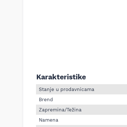
Karakteristike
Informacije o Osigurač navoja srednje sn
Stanje u prodavnicama
Brend
Zapremina/Težina
Namena