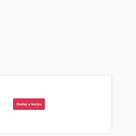
azni prodavci. Nisam bio siguran koji je
ionog cilindra bio potreban za moju Tojotu,
tio, istražio i preporučio odgovarajućeg
Dodaj u korpu
ota RAV4)