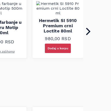
Dvoko
lepak 
Hermetik SI 5910
 farbanje u
Abro
Premium crni
ru Motip
Loctite 80ml
0ml
650
980,00
RSD
00
RSD
Dodaj u korpu
Doda
 zalihama