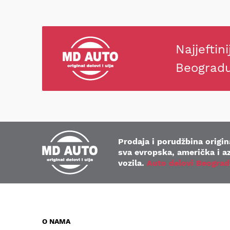
Najjeftini
Beograd
Prodaja i porudžbina origina
sva evropska, američka i az
vozila.
Auto delovi Beograd
O NAMA