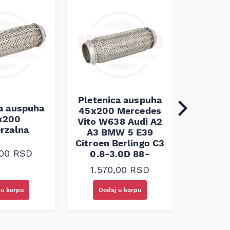
Pletenica auspuha
ca auspuha
45x200 Mercedes
Pleten
x200
Vito W638 Audi A2
45x100 
erzalna
A3 BMW 5 E39
Citroen Berlingo C3
1.10
,00
RSD
0.8-3.0D 88-
1.570,00
RSD
 u korpu
Dodaj u korpu
Doda