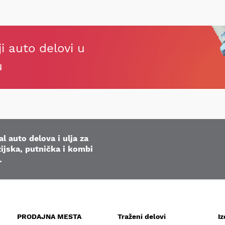
ji auto delovi u
u
l auto delova i ulja za
ijska, putnička i kombi
.
PRODAJNA MESTA
Traženi delovi
I