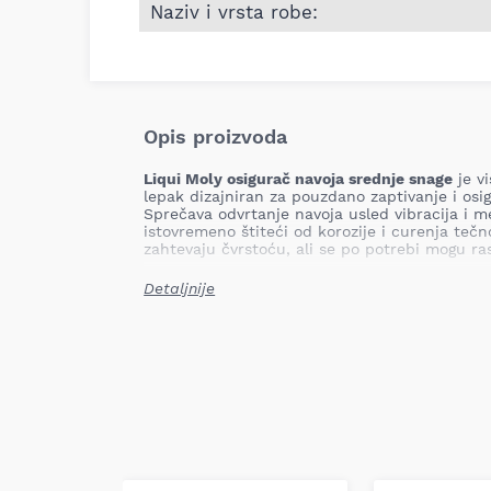
Naziv i vrsta robe:
Opis proizvoda
Liqui Moly osigurač navoja srednje snage
je vi
lepak dizajniran za pouzdano zaptivanje i osig
Sprečava odvrtanje navoja usled vibracija i 
istovremeno štiteći od korozije i curenja tečno
zahtevaju čvrstoću, ali se po potrebi mogu ra
Primena
Detaljnije
Industrijska upotreba
– Pogodan za osigur
zavrtnjeva na mašinama i vozilima.
Automobilski delovi
– Koristi se za osig
motorima, menjačima, pumpama i sistem
Kućne i zanatske popravke
– Odlično za 
alatima i drugim uređajima.
Tehničke specifikacije
Pakovanje
: 10 g.
Boja
: Plava.