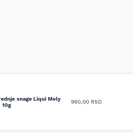
odavnice auto delova i
Odlična usluga i ljub
upila sam više puta auto
tačan naziv i tip koč
oruka za proizvođača i
ali me je Miloš podse
rednje snage Liqui Moly
proizvođača.
960,00
RSD
10g
Stefan Savić, Beograd (Toy