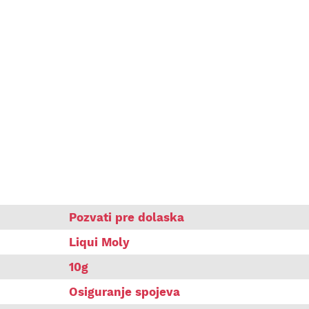
age Liqui Moly 10g
Pozvati pre dolaska
Liqui Moly
10g
Osiguranje spojeva