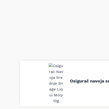
Uporedila sam sve moguće online pr
definitivno najbolje cene su ovde. K
delove iz MD Auto. Uvek dobra prep
Osigurač navoja s
odgovarajuću opremu. Sve pohvale!
Svetlana Večerinović, Beograd (Opel Astra)