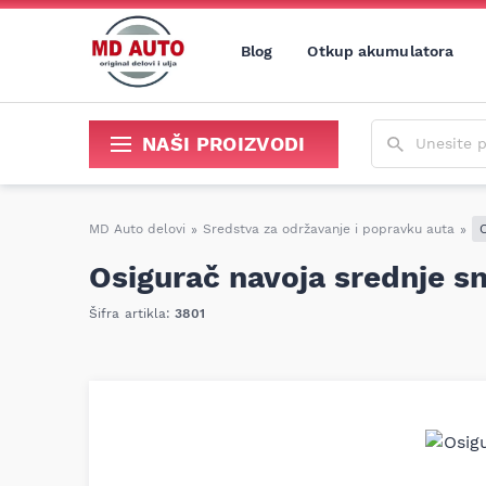
Blog
Otkup akumulatora
Unesite poja
NAŠI PROIZVODI
Sredstva za održavanje i popravku
MD Auto delovi
»
Sredstva za održavanje i popravku auta
»
O
Osigurač navoja srednje s
Šifra artikla:
3801