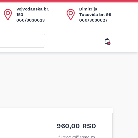
Vojvođanska br.
Dimitrija
153
Tucovića br. 99
060/3030623
060/3030627
960,00
RSD
* Cena važi samo za