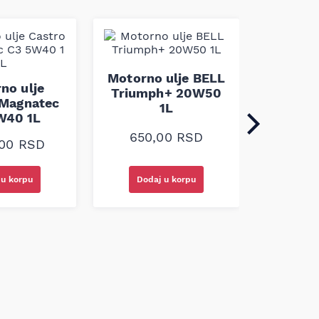
Motorn
Motorno ulje BELL
Evolut
no ulje
Triumph+ 20W50
10
 Magnatec
1L
W40 1L
2.98
650,00
RSD
,00
RSD
 u korpu
Dodaj u korpu
Doda