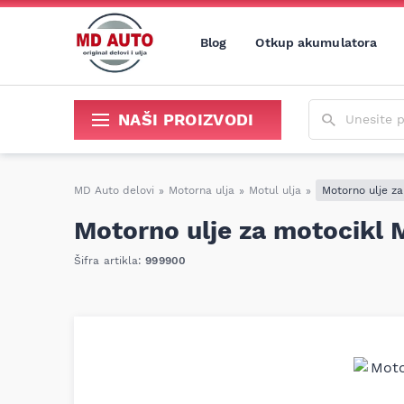
Blog
Otkup akumulatora
Unesite poja
NAŠI PROIZVODI
Sredstva za održavanje i popravku
MD Auto delovi
»
Motorna ulja
»
Motul ulja
»
Motorno ulje z
Motorno ulje za motocikl 
Šifra artikla:
999900