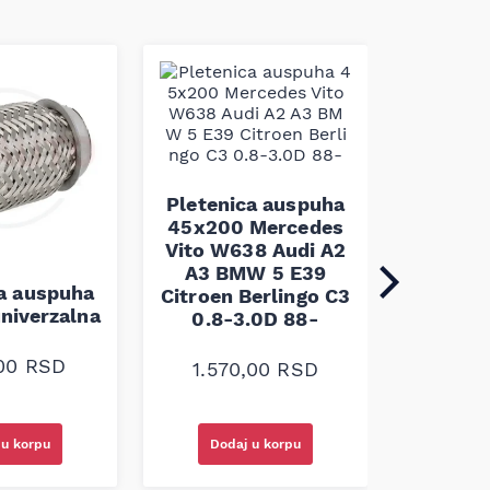
Pleten
60x100 
Pletenica auspuha
45x200 Mercedes
Vito W638 Audi A2
A3 BMW 5 E39
1.30
ca auspuha
Citroen Berlingo C3
niverzalna
0.8-3.0D 88-
,00
RSD
1.570,00
RSD
Dodaj u korpu
Doda
 u korpu