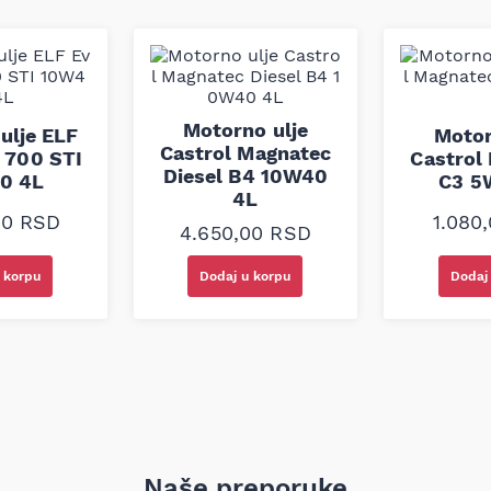
 odličnu zaštitu za menjač,
 i optimalnu efikasnost
ano za maksimalnu efikasnost
i lakši start motora.
Motorno ulje
ulje ELF
Motor
Castrol Magnatec
 700 STI
Castrol
Diesel B4 10W40
0 4L
C3 5
4L
00
RSD
1.080
4.650,00
RSD
)
2)
 korpu
Dodaj u korpu
Dodaj
6
kle sa četvorotaktnim
, sa integrisanim ili bez
lom. Savršeno je za motocikle
 gasova kao što su
vanje vazduha. Takođe se
 skutere (PWC) i motorne
Naše preporuke
a viskozitet.