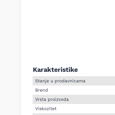
Karakteristike
Informacije o Motorno ulje za motocikl 
Stanje u prodavnicama
Brend
Vrsta proizvoda
Viskozitet