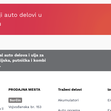
ji auto delovi u
u
l auto delova i ulja za
ijska, putnička i kombi
.
PRODAJNA MESTA
Traženi delovi
I
e
Surčin
Akumulatori
E
Vojvođanska br. 153
 li
Auto oprema
E