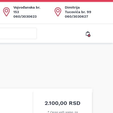
Vojvođanska br.
Dimitrija
153
Tucovića br. 99
060/3030623
060/3030627
2.100,00
RSD
* Cena važi samo za