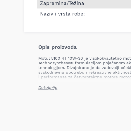
Zapremina/Težina
Naziv i vrsta robe:
Opis proizvoda
Motul 5100 4T 10W-30 je visokokvalitetno mot
Technosynthese® formulacijom pojačanom ek
tehnologijom. Dizajnirano je da zadovolji oče
svakodnevnu upotrebu i rekreativne aktivnost
i performanse za četvorotaktne motore motoc
Ključne prednosti:
Detaljnije
Visoka otpornost na habanje
: Sintetička
tehnologijom osigurava izuzetne osobine 
zaštitu menjača, produžavajući vek traja
Stabilan uljni film na visokim temperat
uljnog filma na visokim temperaturama p
motora.
Optimizovan sadržaj fosfora i sumpora
: 
katalizatora, smanjujući emisije štetnih 