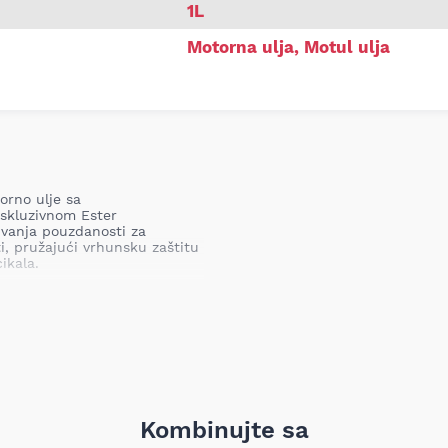
1L
Motorna ulja
,
Motul ulja
orno ulje sa
skluzivnom Ester
kivanja pouzdanosti za
i, pružajući vrhunsku zaštitu
ikala.
 baza pojačana Ester
protiv habanja i poboljšanu
nja motora.
urama
: Poboljšana otpornost
ruža dugotrajnu zaštitu
Omogućava bolje uslove rada
Kombinujte sa
gasova.