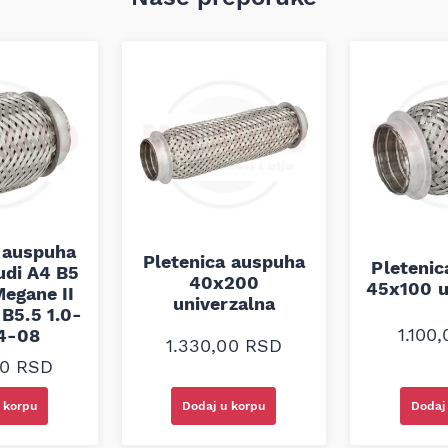
,000 km, u skladu sa
a individualnim uslovima
ičkim ili mineralnim uljima,
za optimalne performanse.
motocikliste koji traže
g motornog ulja. Sa svojom
jačanom Ester tehnologijom,
 prebacivanje brzina i
nsku zaštitu i performanse
 auspuha
Pletenica auspuha
Pleteni
udi A4 B5
40x200
45x100 u
egane II
univerzalna
B5.5 1.0-
1.100
94-08
1.330,00
RSD
00
RSD
 korpu
Dodaj u korpu
Dodaj