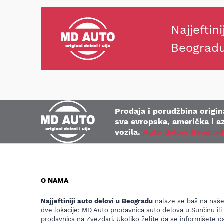
Najjeftini
Beograd
Prodaja i porudžbina origina
sva evropska, američka i az
vozila.
Auto delovi Beograd
O NAMA
Najjeftiniji auto delovi u Beogradu
nalaze se baš na naš
dve lokacije: MD Auto prodavnica auto delova u Surčinu ili
prodavnica na Zvezdari. Ukoliko želite da se informišete da