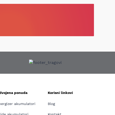
zdvojena ponuda
Korisni linkovi
nergizer akumulatori
Blog
xide akumulatori
Kontakt