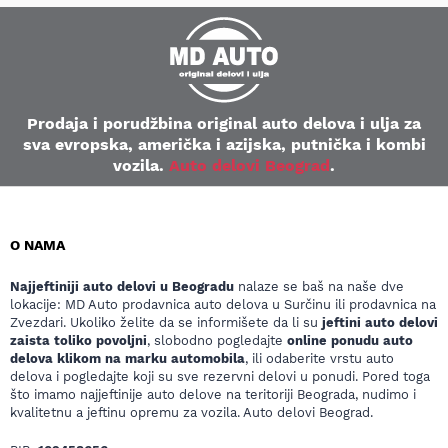
Prodaja i porudžbina original auto delova i ulja za
sva evropska, američka i azijska, putnička i kombi
vozila.
Auto delovi Beograd
.
O NAMA
Najjeftiniji auto delovi u Beogradu
nalaze se baš na naše dve
lokacije: MD Auto prodavnica auto delova u Surčinu ili prodavnica na
Zvezdari. Ukoliko želite da se informišete da li su
jeftini auto delovi
zaista toliko povoljni
, slobodno pogledajte
online ponudu auto
delova klikom na marku automobila
, ili odaberite vrstu auto
delova i pogledajte koji su sve rezervni delovi u ponudi. Pored toga
što imamo najjeftinije auto delove na teritoriji Beograda, nudimo i
kvalitetnu a jeftinu opremu za vozila. Auto delovi Beograd.