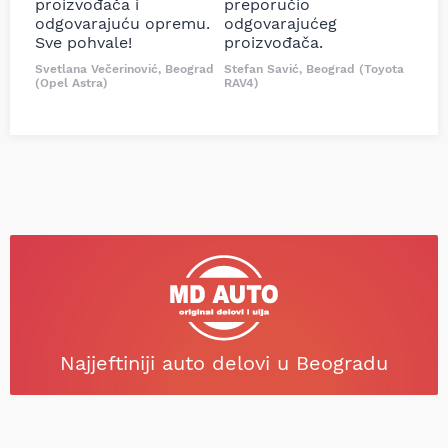
proizvođača i
preporučio
odgovarajuću opremu.
odgovarajućeg
Sve pohvale!
proizvođača.
Svetlana Večerinović, Beograd
Stefan Savić, Beograd (Toyota
(Opel Astra)
RAV4)
Najjeftiniji auto delovi u Beogradu