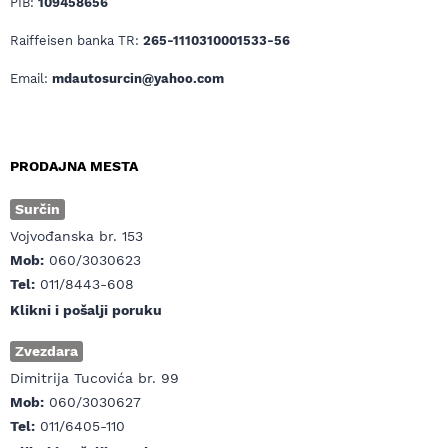
PIB:
109458656
Raiffeisen banka TR:
265-1110310001533-56
Email:
mdautosurcin@yahoo.com
PRODAJNA MESTA
Surčin
Vojvođanska br. 153
Mob:
060/3030623
Tel:
011/8443-608
Klikni i pošalji poruku
Zvezdara
Dimitrija Tucovića br. 99
Mob:
060/3030627
Tel:
011/6405-110