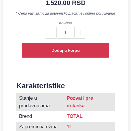
1.520,00
RSD
* Cena važi samo za gotovinsko plaćanje i online poručivanje
Količina
Dodaj u korpu
Karakteristike
Informacije o Motorno ulje Total Quartz Ineo XTRA V-D
Stanje u
Pozvati pre
prodavnicama
dolaska
Brend
TOTAL
Zapremina/Težina
1L