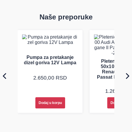
Kinematička viskoznost na 100°C
: 9.2 mm²/s
Indeks viskoziteta
: 174
Tačka prestanka tečenja
: -48°C
Tačka paljenja
: 196°C
Naše preporuke
Internacionalni standardi
:
ACEA
: C5
API
: SN/CF
Proizvođačke specifikacije
:
Volvo
: VCC RBS0-2AE
Pumpa za pretakanje
Pletenica au
dizel goriva 12V Lampa
Preporuke za upotrebu
:
50x100 Audi 
Renault Mega
Pre upotrebe, proverite priručnik za održavanje vozila i sledite
Passat B5 B5.5 
2.650,00
RSD
preporuke proizvođača za intervale zamene ulja.
94-08
Čuvajte ulje na temperaturama ispod 60°C, dalje od direktne
sunčeve svetlosti, ekstremne hladnoće i velikih temperaturnih
1.260,00
R
varijacija.
Pakovanja treba zaštititi od loših vremenskih uslova i skladištiti
horizontalno kako bi se izbegla kontaminacija vodom i očuvala
Dodaj u korpu
Dodaj u korp
etiketa.