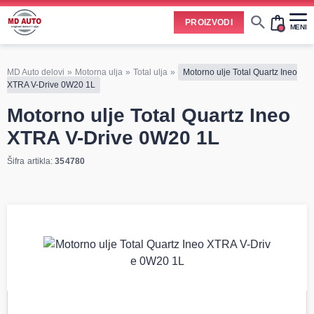
PROIZVODI
MENI
Akumulatori 55ah i 60ah
Akumulatori 74ah i 75ah
Zaštita od sunca za auto
Tečnosti i aditivi za auto
Tečnost za pranje vetrobrana
Sredstva za čišćenje i negu
Sprejevi za dezinfekciju auto klime
Oprema i sredstva za poliranje
Paste za poliranje farova
Delovi menjača i pogona
Sredstva za zaštitu auta
Sredstva za podmazivanje
Trake i izolacioni materijali
Sredstva za održavanje i popravku
Mali servis automobila
Veliki servis automobila
Delovi po brendovima
Cene svih vrsta ulja i aditiva trenutno su podložne čestim promenama
Molimo vas da pre poručivanja pozovete i proverite trenutno stanje i tačnu cenu.
Zbog učestalih promena nabavnih cena, nije uvek moguće ažurirati cene na sajtu u realnom vremenu.
usled nestabilne situacije na tržištu i dešavanja na Bliskom istoku.
MD Auto delovi
»
Motorna ulja
»
Total ulja
»
Motorno ulje Total Quartz Ineo
XTRA V-Drive 0W20 1L
Motorno ulje Total Quartz Ineo
XTRA V-Drive 0W20 1L
Šifra artikla:
354780