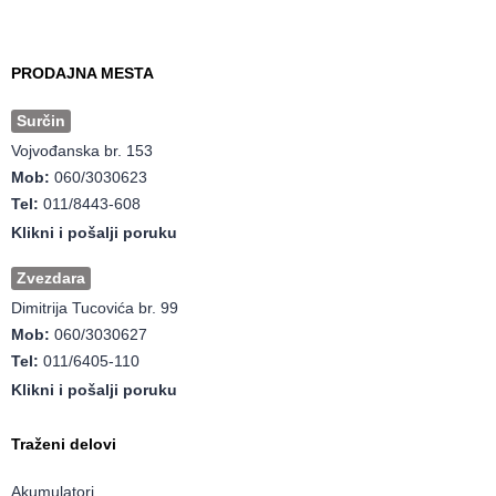
PRODAJNA MESTA
Surčin
Vojvođanska br. 153
Mob:
060/3030623
Tel:
011/8443-608
Klikni i pošalji poruku
Zvezdara
Dimitrija Tucovića br. 99
Mob:
060/3030627
Tel:
011/6405-110
Klikni i pošalji poruku
Traženi delovi
Akumulatori