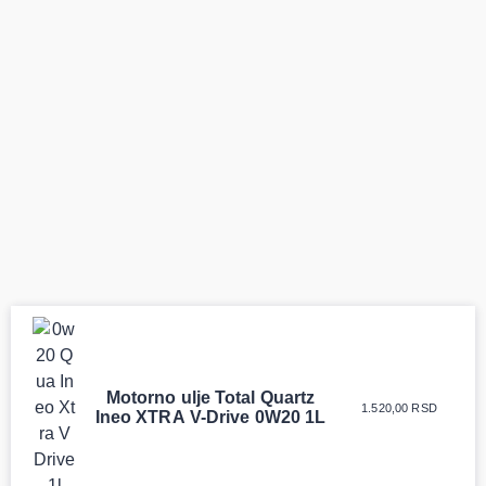
Uporedila sam sve
Odlična usluga i ljubazni
Motorno ulje Total Quartz
moguće online prodavnice
prodavci. Nisam bio
1.520,00
RSD
Ineo XTRA V-Drive 0W20 1L
auto delova i definitivno
siguran koji je tačan naziv
najbolje cene su ovde.
i tip kočionog cilindra bio
Kupila sam više puta auto
potreban za moju Tojotu,
delove iz MD Auto. Uvek