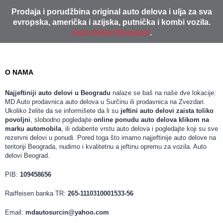
Prodaja i porudžbina original auto delova i ulja za sva
evropska, američka i azijska, putnička i kombi vozila.
Auto delovi Beograd
.
O NAMA
Najjeftiniji auto delovi u Beogradu
nalaze se baš na naše dve lokacije:
MD Auto prodavnica auto delova u Surčinu ili prodavnica na Zvezdari.
Ukoliko želite da se informišete da li su
jeftini auto delovi zaista toliko
povoljni
, slobodno pogledajte
online ponudu auto delova klikom na
marku automobila
, ili odaberite vrstu auto delova i pogledajte koji su sve
rezervni delovi u ponudi. Pored toga što imamo najjeftinije auto delove na
teritoriji Beograda, nudimo i kvalitetnu a jeftinu opremu za vozila. Auto
delovi Beograd.
PIB:
109458656
Raiffeisen banka TR:
265-1110310001533-56
Email:
mdautosurcin@yahoo.com