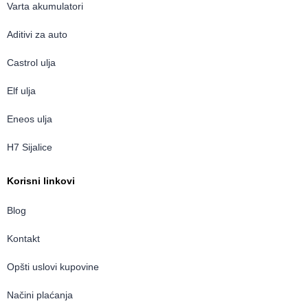
Varta akumulatori
Aditivi za auto
Castrol ulja
Elf ulja
Eneos ulja
H7 Sijalice
Korisni linkovi
Blog
Kontakt
Opšti uslovi kupovine
Načini plaćanja