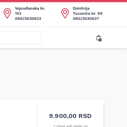
Vojvođanska br.
Dimitrija
153
Tucovića br. 99
060/3030623
060/3030627
9.900,00
RSD
* Cena važi samo za