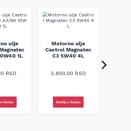
no ulje
Motorno ulje
 Magnatec
Castrol Magnatec
10W40 1L
C3 5W40 4L
Moto
00
RSD
3.800,00
RSD
Castrol
4.55
 u korpu
Dodaj u korpu
Doda