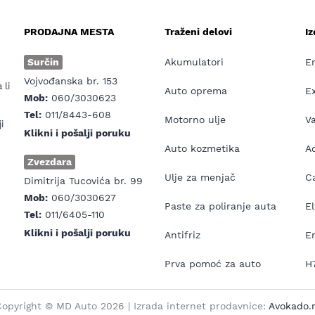
PRODAJNA MESTA
Traženi delovi
I
e
Surčin
Akumulatori
E
Vojvođanska br. 153
 li
Auto oprema
E
Mob:
060/3030623
Tel:
011/8443-608
Motorno ulje
V
i
Klikni i pošalji poruku
Auto kozmetika
Ad
Zvezdara
Ulje za menjač
Ca
Dimitrija Tucovića br. 99
Mob:
060/3030627
Paste za poliranje auta
El
Tel:
011/6405-110
Klikni i pošalji poruku
Antifriz
E
Prva pomoć za auto
H7
opyright © MD Auto 2026 | Izrada internet prodavnice:
Avokado.