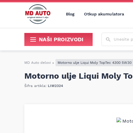
Blog
Otkup akumulatora
Unesite poja
NAŠI PROIZVODI
Sredstva za održavanje i popravku
MD Auto delovi
»
Motorno ulje Liqui Moly TopTec 4300 5W30
Motorno ulje Liqui Moly 
Šifra artikla:
LIM2324