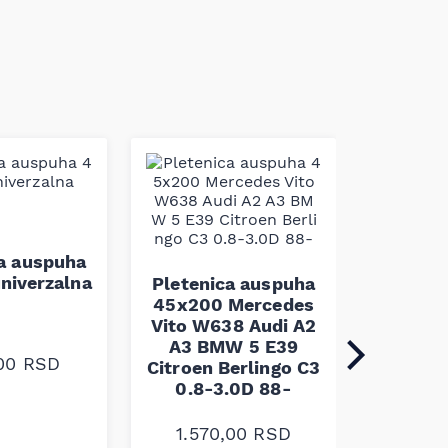
ca auspuha
Pleten
niverzalna
60x100 
Pletenica auspuha
45x200 Mercedes
Vito W638 Audi A2
A3 BMW 5 E39
,00
RSD
1.30
Citroen Berlingo C3
0.8-3.0D 88-
1.570,00
RSD