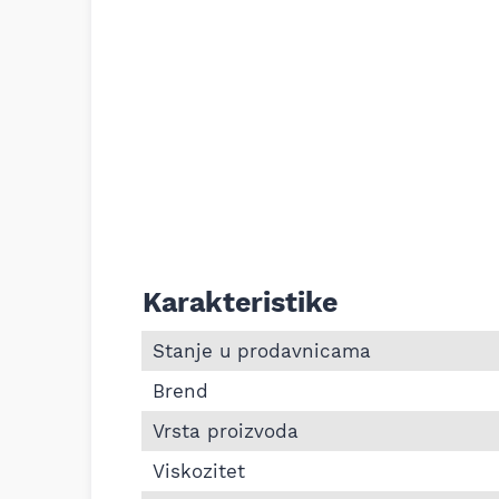
Karakteristike
Informacije o Motorno ulje Liqui Moly T
Stanje u prodavnicama
Brend
Vrsta proizvoda
Viskozitet