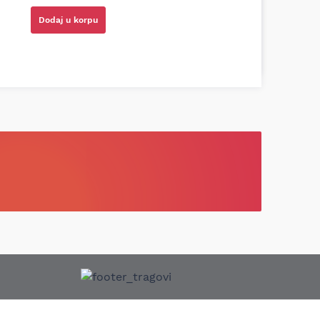
tio, istražio i preporučio odgovarajućeg
Dodaj u korpu
ota RAV4)