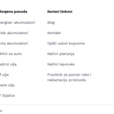
zdvojena ponuda
Korisni linkovi
nergizer akumulatori
Blog
xide akumulatori
Kontakt
arta akumulatori
Opšti uslovi kupovine
itivi za auto
Načini plaćanja
strol ulja
Načini isporuke
f ulja
Pravilnik za povrat robe i
reklamaciju proizvoda
neos ulja
 Sijalice
rs