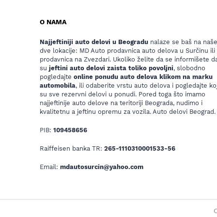
O NAMA
Najjeftiniji auto delovi u Beogradu
nalaze se baš na naš
dve lokacije: MD Auto prodavnica auto delova u Surčinu ili
prodavnica na Zvezdari. Ukoliko želite da se informišete da
su
jeftini auto delovi zaista toliko povoljni
, slobodno
pogledajte
online ponudu auto delova klikom na marku
automobila
, ili odaberite vrstu auto delova i pogledajte koj
su sve rezervni delovi u ponudi. Pored toga što imamo
najjeftinije auto delove na teritoriji Beograda, nudimo i
kvalitetnu a jeftinu opremu za vozila. Auto delovi Beograd.
PIB:
109458656
Raiffeisen banka TR:
265-1110310001533-56
Email:
mdautosurcin@yahoo.com
C