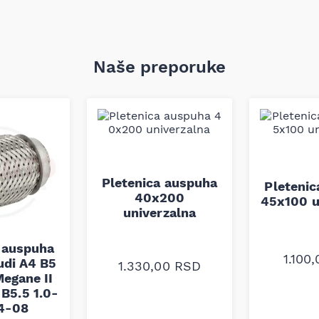
Naše preporuke
Pletenica auspuha
Pleteni
40x200
45x100 u
univerzalna
 auspuha
1.100
udi A4 B5
1.330,00
RSD
egane II
B5.5 1.0-
94-08