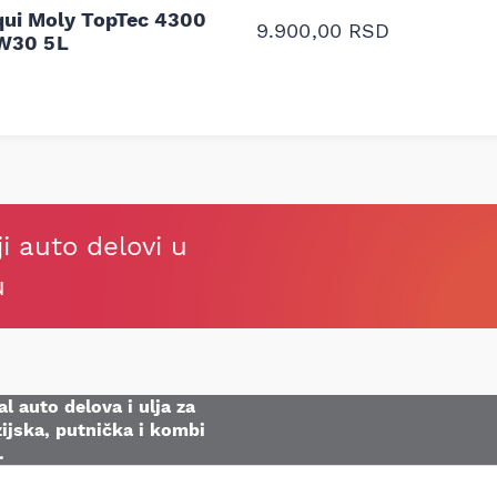
oruka za proizvođača i
ali me je Miloš podse
qui Moly TopTec 4300
proizvođača.
9.900,00
RSD
W30 5L
Stefan Savić, Beograd (Toy
ji auto delovi u
u
l auto delova i ulja za
ijska, putnička i kombi
.