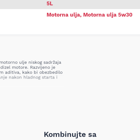
5L
Motorna ulja
,
Motorna ulja 5w30
otorno ulje niskog sadržaja
izel motore. Razvijeno je
 aditiva, kako bi obezbedilo
nje nakon hladnog starta i
, turbo punjačem i
hteva ulje specifikacije
ACEA
2
,
MB 229.52
ili
Renault RN
sa pogonom na
CNG
i
LPG
,
ću specifikaciju.
otore sa viševentilskom
Kombinujte sa
zduha i filterom čestica