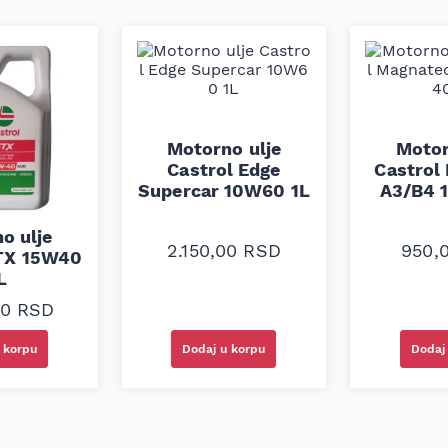
ača Peugeot, Citroen, Fiat,
itsubishi, Nissan, Renault,
ovarajuća specifikacija ulja.
Motorno ulje
Motor
Castrol Edge
Castrol
Supercar 10W60 1L
A3/B4 
o ulje
2.150,00
RSD
950,
GTX 15W40
L
00
RSD
Dodaj u korpu
Dodaj
 korpu