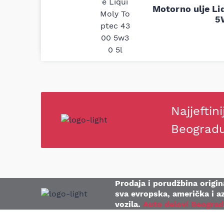
delove iz MD Auto. Uvek dobra prep
Motorno ulje Li
odgovarajuću opremu. Sve pohvale!
5
Svetlana Večerinović, Beograd (Opel Astra)
Najjeftini
Beograd
Prodaja i porudžbina origina
sva evropska, američka i az
vozila.
Auto delovi Beograd