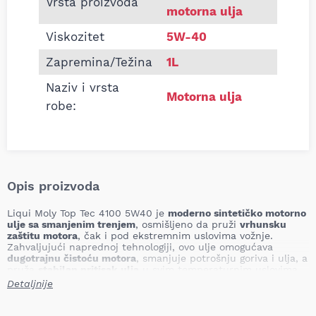
Vrsta proizvoda
motorna ulja
Viskozitet
5W-40
Zapremina/Težina
1L
Naziv i vrsta
Motorna ulja
robe:
Opis proizvoda
Liqui Moly Top Tec 4100 5W40 je
moderno sintetičko motorno
ulje sa smanjenim trenjem
, osmišljeno da pruži
vrhunsku
zaštitu motora
, čak i pod ekstremnim uslovima vožnje.
Zahvaljujući naprednoj tehnologiji, ovo ulje omogućava
dugotrajnu čistoću motora
, smanjuje potrošnju goriva i ulja, a
pruža
stabilan pritisak ulja
u svim temperaturnim uslovima.
Detaljnije
Ono je savršeno prilagođeno za motore sa
turbo punjačem,
DPF filterom, direktnim ubrizgavanjem
, kao i za one koji
zahtevaju
produžene intervale zamene ulja do 30.000 km
, u