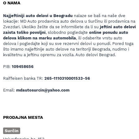
O NAMA
Najjeftiniji auto delovi u Beogradu
nalaze se baš na naše dve
lokacije: MD Auto prodavnica auto delova u Surčinu ili prodavnica na
Zvezdari. Ukoliko želite da se informišete da li su
jeftini auto delovi
zaista toliko povoljni
, slobodno pogledajte
online ponudu auto
delova klikom na marku automobila
, ili odaberite vrstu auto
delova i pogledajte koji su sve rezervni delovi u ponudi. Pored toga
što imamo najjeftinije auto delove na teritoriji Beograda, nudimo i
kvalitetnu a jeftinu opremu za vozila. Auto delovi Beograd.
PIB:
109458656
Raiffeisen banka TR:
265-1110310001533-56
Email:
mdautosurcin@yahoo.com
PRODAJNA MESTA
Surčin