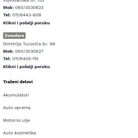
Vojvođanska br. 153
Mob:
060/3030623
Tel:
011/8443-608
Klikni i pošalji poruku
Zvezdara
Dimitrija Tucovića br. 99
Mob:
060/3030627
Tel:
011/6405-110
Klikni i pošalji poruku
Traženi delovi
Akumulatori
Auto oprema
Motorno ulje
Auto kozmetika