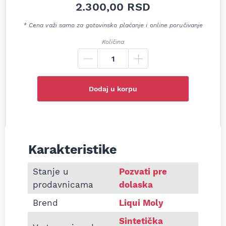
2.300,00
RSD
* Cena važi samo za gotovinsko plaćanje i online poručivanje
Količina
Dodaj u korpu
Karakteristike
Informacije o Motorno ulje Liqui Moly Top Tec 41
Stanje u
Pozvati pre
prodavnicama
dolaska
Brend
Liqui Moly
Sintetička