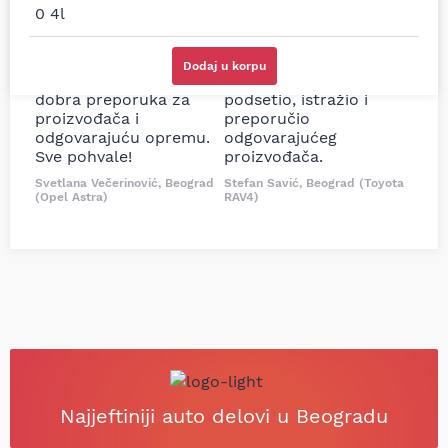
prodavnice auto delova
Nisam bio siguran koji je
i definitivno najbolje
tačan naziv i tip
cene su ovde. Kupila
kočionog cilindra bio
sam više puta auto
potreban za moju
Dodaj u korpu
delove iz MD Auto. Uvek
Tojotu, ali me je Miloš
dobra preporuka za
podsetio, istražio i
proizvođača i
preporučio
odgovarajuću opremu.
odgovarajućeg
Sve pohvale!
proizvođača.
Svetlana Večerinović, Beograd
Stefan Savić, Beograd (Toyota
(Opel Astra)
RAV4)
Najjeftiniji auto delovi u Beogradu