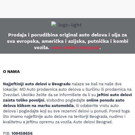
Prodaja i porudžbina original auto delova i ulja za
sva evropska, američka i azijska, putnička i kombi
vozila.
Auto delovi Beograd
.
O NAMA
Najjeftiniji auto delovi u Beogradu
nalaze se baš na naše dve
lokacije: MD Auto prodavnica auto delova u Surčinu ili prodavnica na
Zvezdari. Ukoliko želite da se informišete da li su
jeftini auto delovi
zaista toliko povoljni
, slobodno pogledajte
online ponudu auto
delova klikom na marku automobila
, ili odaberite vrstu auto
delova i pogledajte koji su sve rezervni delovi u ponudi. Pored toga
što imamo najjeftinije auto delove na teritoriji Beograda, nudimo i
kvalitetnu a jeftinu opremu za vozila. Auto delovi Beograd.
PIB:
109458656