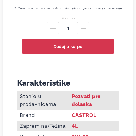
* Cena važi samo za gotovinsko plaćanje i online poručivanje
Količina
Dodaj u korpu
Karakteristike
Informacije o Motorno ulje Castrol Edge 0W30 4L
Stanje u
Pozvati pre
prodavnicama
dolaska
Brend
CASTROL
Zapremina/Težina
4L