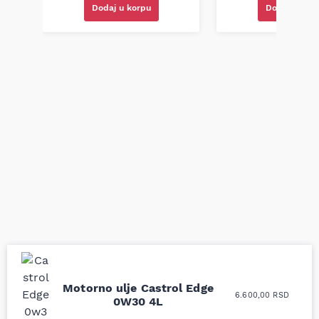
Dodaj u korpu
Dodaj u kor
Motorno ulje Castrol Edge
Uporedila sam sve
Odlična usluga i
6.600,00
RSD
0W30 4L
moguće online
ljubazni prodavci.