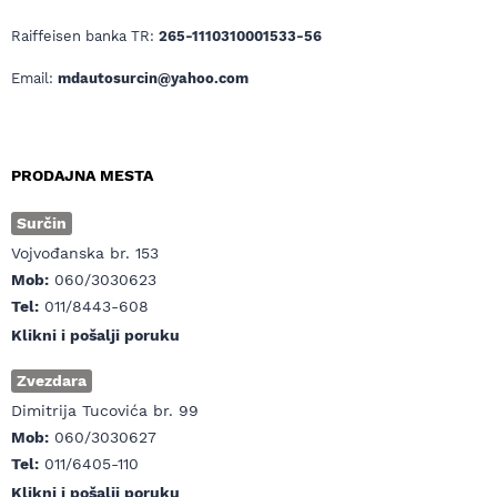
Raiffeisen banka TR:
265-1110310001533-56
Email:
mdautosurcin@yahoo.com
PRODAJNA MESTA
Surčin
Vojvođanska br. 153
Mob:
060/3030623
Tel:
011/8443-608
Klikni i pošalji poruku
Zvezdara
Dimitrija Tucovića br. 99
Mob:
060/3030627
Tel:
011/6405-110
Klikni i pošalji poruku