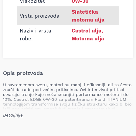
Viskozitet
0W-30
Sintetička
Vrsta proizvoda
motorna ulja
Naziv i vrsta
Castrol ulja
,
robe:
Motorna ulja
Opis proizvoda
U savremenom svetu, motori su manji i efikasniji, ali to često
znači da rade pod većim pritiscima. Ovi intenzivni pritisci
stvaraju trenje koje može smanjiti performanse motora i do
10%. Castrol EDGE 0W-30 sa patentiranom Fluid TITANIUM
tehnologijom transformiše svoju fizičku strukturu kako bi bio
jači pod pritiskom, smanjujući trenje i omogućavajući
maksimalne performanse motora kada su najpotrebnije.
Detaljnije
Castrol EDGE sa Fluid TITANIUM tehnologijom: Oslobodite
pravu snagu vašeg motora.