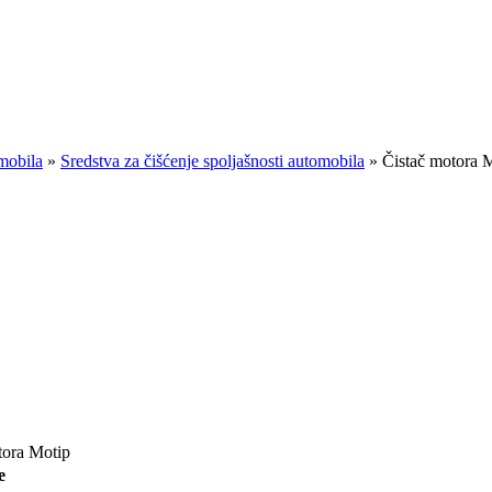
omobila
»
Sredstva za čišćenje spoljašnosti automobila
»
Čistač motora 
tora Motip
e