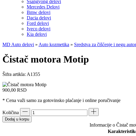
Ssangyong delovi
Mercedes Delovi
Bmw delovi
Dacia delovi
Ford delovi
Iveco delovi
Kia delovi
MD Auto delovi
»
Auto kozmetika
»
Sredstva za čišćenje i negu aut
Čistač motora Motip
Šifra artikla:
A1355
900,00
RSD
* Cena važi samo za gotovinsko plaćanje i online poručivanje
Količina
Dodaj u korpu
Informacije o Čistač mo
Karakteristik