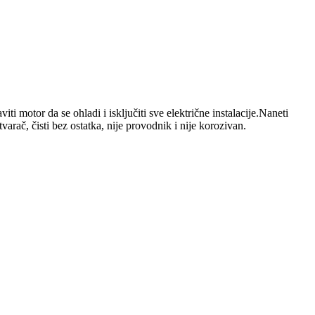
tor da se ohladi i isključiti sve električne instalacije.Naneti
varač, čisti bez ostatka, nije provodnik i nije korozivan.