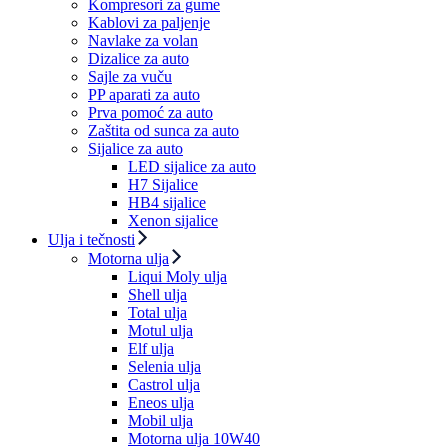
Kompresori za gume
Kablovi za paljenje
Navlake za volan
Dizalice za auto
Sajle za vuču
PP aparati za auto
Prva pomoć za auto
Zaštita od sunca za auto
Sijalice za auto
LED sijalice za auto
H7 Sijalice
HB4 sijalice
Xenon sijalice
Ulja i tečnosti
Motorna ulja
Liqui Moly ulja
Shell ulja
Total ulja
Motul ulja
Elf ulja
Selenia ulja
Castrol ulja
Eneos ulja
Mobil ulja
Motorna ulja 10W40