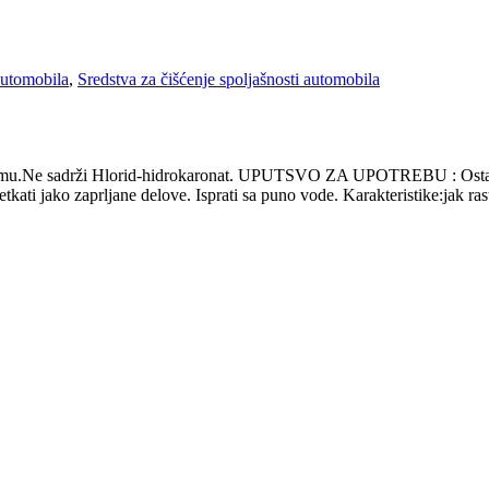
automobila
,
Sredstva za čišćenje spoljašnosti automobila
umu.Ne sadrži Hlorid-hidrokaronat. UPUTSVO ZA UPOTREBU : Ostaviti mo
etkati jako zaprljane delove. Isprati sa puno vode. Karakteristike:jak rast