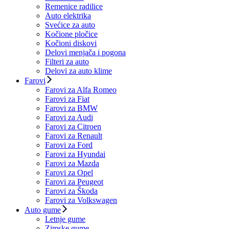
Remenice radilice
Auto elektrika
Svećice za auto
Kočione pločice
Kočioni diskovi
Delovi menjača i pogona
Filteri za auto
Delovi za auto klime
Farovi
Farovi za Alfa Romeo
Farovi za Fiat
Farovi za BMW
Farovi za Audi
Farovi za Citroen
Farovi za Renault
Farovi za Ford
Farovi za Hyundai
Farovi za Mazda
Farovi za Opel
Farovi za Peugeot
Farovi za Škoda
Farovi za Volkswagen
Auto gume
Letnje gume
Zimske gume