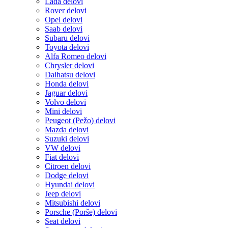
Lada delovi
Rover delovi
Opel delovi
Saab delovi
Subaru delovi
Toyota delovi
Alfa Romeo delovi
Chrysler delovi
Daihatsu delovi
Honda delovi
Jaguar delovi
Volvo delovi
Mini delovi
Peugeot (Pežo) delovi
Mazda delovi
Suzuki delovi
VW delovi
Fiat delovi
Citroen delovi
Dodge delovi
Hyundai delovi
Jeep delovi
Mitsubishi delovi
Porsche (Porše) delovi
Seat delovi