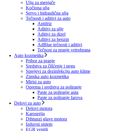
Ulja za menjače
Kočiona ulja
Servo i hidraulična ulja
Tečnosti i aditivi za auto
Antifriz
Aditivi za ulje
Aditivi za dizel
Aditivi za benzin
AdBlue tečnosti i aditivi
Tečnost za pranje vetrobrana
Auto kozmetika
Pribor za pranje
Sredstva za čišćenje i negu
Sprejevi za dezinfekciju auto klime
Zimska auto kozmetika
Mirisi za auto
Oprema i sredstva za poliranje
Paste za poliranje auta
Paste za poliranje farova
Delovi za auto
Delovi motora
Karoserija
Dihtunzi glave motora
Izduvni sistem
EGR ventili