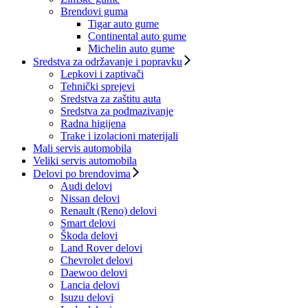
Brendovi guma
Tigar auto gume
Continental auto gume
Michelin auto gume
Sredstva za održavanje i popravku
Lepkovi i zaptivači
Tehnički sprejevi
Sredstva za zaštitu auta
Sredstva za podmazivanje
Radna higijena
Trake i izolacioni materijali
Mali servis automobila
Veliki servis automobila
Delovi po brendovima
Audi delovi
Nissan delovi
Renault (Reno) delovi
Smart delovi
Škoda delovi
Land Rover delovi
Chevrolet delovi
Daewoo delovi
Lancia delovi
Isuzu delovi