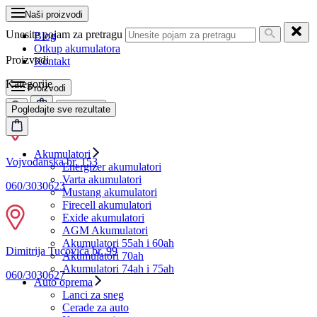
Naši proizvodi
Unesite pojam za pretragu
Blog
Otkup akumulatora
Proizvodi
Kontakt
Kategorije
Proizvodi
MENI
Pogledajte sve rezultate
Akumulatori
Vojvođanska br. 153
Energizer akumulatori
Varta akumulatori
060/3030623
Mustang akumulatori
Firecell akumulatori
Exide akumulatori
AGM Akumulatori
Akumulatori 55ah i 60ah
Dimitrija Tucovića br. 99
Akumulatori 70ah
Akumulatori 74ah i 75ah
060/3030627
Auto oprema
Lanci za sneg
Cerade za auto