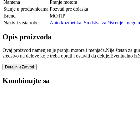
Namena
Pranje motora
Stanje u prodavnicama
Pozvati pre dolaska
Brend
MOTIP
Naziv i vrsta robe:
Auto kozmetika
,
Sredstva za čišćenje i negu 
Opis proizvoda
Ovaj proizvod namenjen je pranju motora i menjača.Nije štetan za g
sredstvo na delove koje treba oprati i ostaviti da deluje.Eventualno izč
Detaljnije
Zatvori
Kombinujte sa